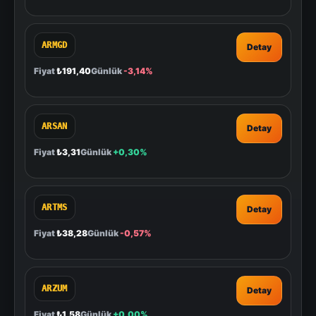
ARMGD
Detay
Fiyat
₺191,40
Günlük
-3,14%
ARSAN
Detay
Fiyat
₺3,31
Günlük
+0,30%
ARTMS
Detay
Fiyat
₺38,28
Günlük
-0,57%
ARZUM
Detay
Fiyat
₺1,58
Günlük
+0,00%