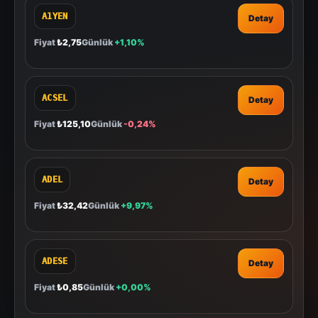
A1YEN
Detay
Fiyat
₺2,75
Günlük
+1,10%
ACSEL
Detay
Fiyat
₺125,10
Günlük
-0,24%
ADEL
Detay
Fiyat
₺32,42
Günlük
+9,97%
ADESE
Detay
Fiyat
₺0,85
Günlük
+0,00%