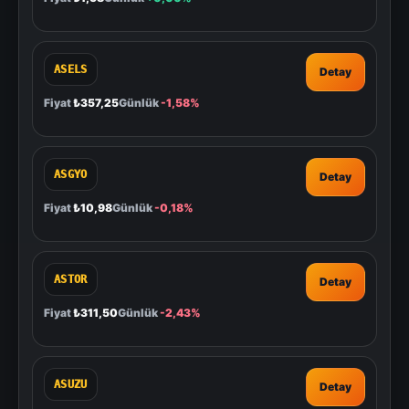
ASELS
Detay
Fiyat
₺357,25
Günlük
-1,58%
ASGYO
Detay
Fiyat
₺10,98
Günlük
-0,18%
ASTOR
Detay
Fiyat
₺311,50
Günlük
-2,43%
ASUZU
Detay