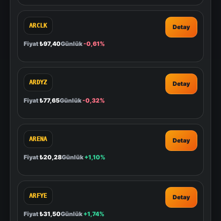
ARCLK
Detay
Fiyat
₺97,40
Günlük
-0,61%
ARDYZ
Detay
Fiyat
₺77,65
Günlük
-0,32%
ARENA
Detay
Fiyat
₺20,28
Günlük
+1,10%
ARFYE
Detay
Fiyat
₺31,50
Günlük
+1,74%