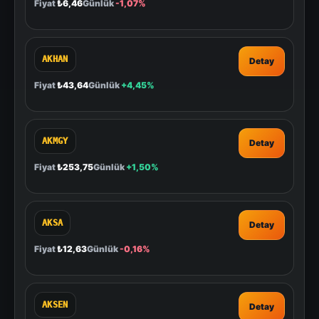
Fiyat
₺6,46
Günlük
-1,07%
AKHAN
Detay
Fiyat
₺43,64
Günlük
+4,45%
AKMGY
Detay
Fiyat
₺253,75
Günlük
+1,50%
AKSA
Detay
Fiyat
₺12,63
Günlük
-0,16%
AKSEN
Detay