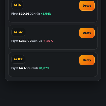
AYES
Detay
Fiyat
₺30,98
Günlük
+3,54%
AYGAZ
Detay
Fiyat
₺286,00
Günlük
-1,80%
AZTEK
Detay
Fiyat
₺4,48
Günlük
+0,67%