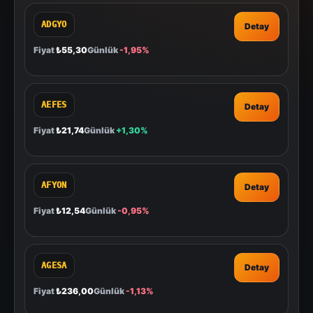
ADGYO
Detay
Fiyat
₺55,30
Günlük
-1,95%
AEFES
Detay
Fiyat
₺21,74
Günlük
+1,30%
AFYON
Detay
Fiyat
₺12,54
Günlük
-0,95%
AGESA
Detay
Fiyat
₺236,00
Günlük
-1,13%