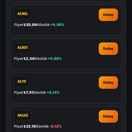
AGHOL
Detay
Fiyat
₺35,06
Günlük
+0,98%
AGROT
Detay
Fiyat
₺2,34
Günlük
+0,86%
AGYO
Detay
Fiyat
₺7,31
Günlük
+0,14%
AHGAZ
Detay
Fiyat
₺32,18
Günlük
-0,12%