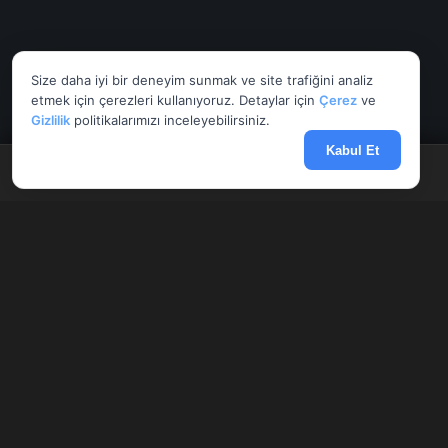
Size daha iyi bir deneyim sunmak ve site trafiğini analiz
etmek için çerezleri kullanıyoruz. Detaylar için
Çerez
ve
Gizlilik
politikalarımızı inceleyebilirsiniz.
Kabul Et
Anasayfa
Döviz
Borsa
Haberler
Menü
AnlikDoviz.co
Döviz kurları, altın fiyatları ve forex paritelerini anlık takip edin.
Banka altın makasları, Harem fiyatları ve finansal hesaplama