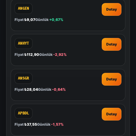
ANGEN
Detay
Fiyat
₺9,07
Günlük
+0,67%
ANHYT
Detay
Fiyat
₺112,90
Günlük
-2,92%
ANSGR
Detay
Fiyat
₺28,04
Günlük
-0,64%
APBDL
Detay
Fiyat
₺37,55
Günlük
-1,57%