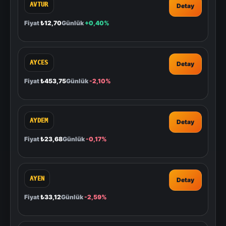
AVTUR
Detay
Fiyat
₺12,70
Günlük
+0,40%
AYCES
Detay
Fiyat
₺453,75
Günlük
-2,10%
AYDEM
Detay
Fiyat
₺23,68
Günlük
-0,17%
AYEN
Detay
Fiyat
₺33,12
Günlük
-2,59%