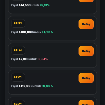
Fiyat
₺14,56
Günlük
+5,13%
ATEKS
Detay
Fiyat
₺106,80
Günlük
+4,20%
ATLAS
Detay
Fiyat
₺7,10
Günlük
-0,84%
ATSYH
Detay
Fiyat
₺112,00
Günlük
+0,00%
AVGYO
Detay