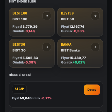
BIST ENDEKSLERI
BIST100
BIST50
→
→
BIST 100
BIST 50
Fiyat
13.779,39
Fiyat
12.167,74
Günlük
-0,14%
Günlük
-0,33%
BIST30
BANKA
→
→
BIST 30
BIST Banka
Fiyat
15.595,83
Fiyat
15.489,77
Günlük
-0,38%
Günlük
+0,02%
HISSE LISTESI
A1CAP
Detay
Fiyat
₺9,04
Günlük
-0,77%