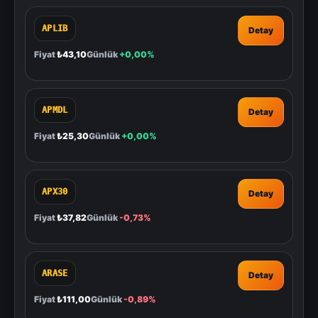
APLIB
Detay
Fiyat
₺43,10
Günlük
+0,00%
APMDL
Detay
Fiyat
₺25,30
Günlük
+0,00%
APX30
Detay
Fiyat
₺37,82
Günlük
-0,73%
ARASE
Detay
Fiyat
₺111,00
Günlük
-0,89%