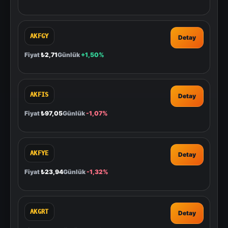
AKFGY
Detay
Fiyat
₺2,71
Günlük
+1,50%
AKFIS
Detay
Fiyat
₺97,05
Günlük
-1,07%
AKFYE
Detay
Fiyat
₺23,94
Günlük
-1,32%
AKGRT
Detay