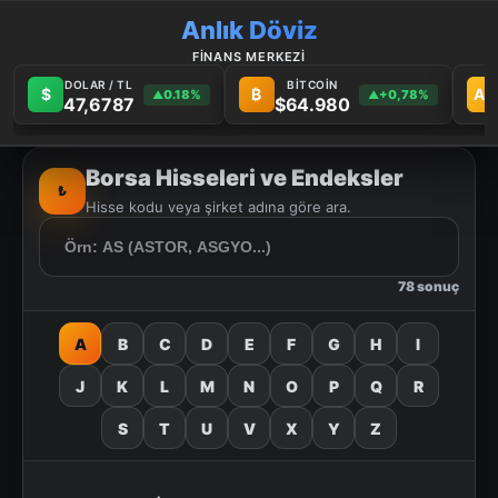
Anlık Döviz
FİNANS MERKEZİ
DOLAR / TL
BİTCOİN
$
₿
Au
0.18%
+0,78%
▲
▲
47,6787
$64.980
Borsa Hisseleri ve Endeksler
₺
Hisse kodu veya şirket adına göre ara.
78 sonuç
A
B
C
D
E
F
G
H
I
J
K
L
M
N
O
P
Q
R
S
T
U
V
X
Y
Z