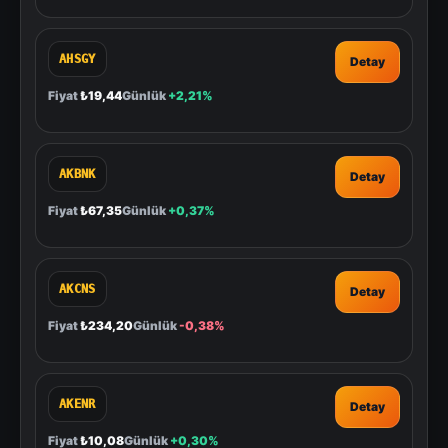
AHSGY
Detay
Fiyat
₺19,44
Günlük
+2,21%
AKBNK
Detay
Fiyat
₺67,35
Günlük
+0,37%
AKCNS
Detay
Fiyat
₺234,20
Günlük
-0,38%
AKENR
Detay
Fiyat
₺10,08
Günlük
+0,30%