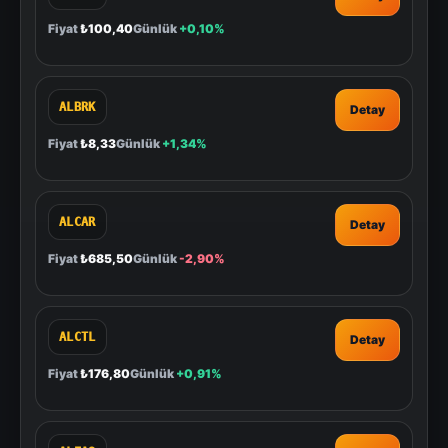
Fiyat
₺100,40
Günlük
+0,10%
ALBRK
Detay
Fiyat
₺8,33
Günlük
+1,34%
ALCAR
Detay
Fiyat
₺685,50
Günlük
-2,90%
ALCTL
Detay
Fiyat
₺176,80
Günlük
+0,91%