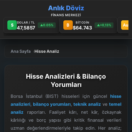
Anlık Döviz
FİNANS MERKEZİ
DOLAR / TL
BİTCOİN
$
₿
Au
0.05%
+0,13%
▲
▲
47,5857
$64.743
Ana Sayfa
Hisse Analiz
Hisse Analizleri & Bilanço
Yorumları
Borsa İstanbul (BIST) hisseleri için güncel
hisse
analizleri
,
bilanço yorumları
,
teknik analiz
ve
temel
analiz
raporları. Faaliyet kârı, net kâr, özkaynak
kârlılığı ve borç yapısı gibi kritik finansal verileri
uzman değerlendirmeleriyle takip edin. Her analiz;