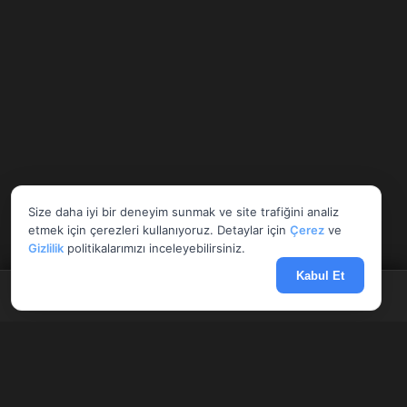
Size daha iyi bir deneyim sunmak ve site trafiğini analiz
etmek için çerezleri kullanıyoruz. Detaylar için
Çerez
ve
Gizlilik
politikalarımızı inceleyebilirsiniz.
Kabul Et
Anasayfa
Döviz
Borsa
Haberler
Menü