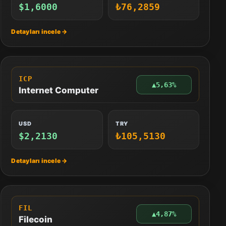
$1,6000
₺76,2859
ICP
▲
5,63%
Internet Computer
USD
TRY
$2,2130
₺105,5130
FIL
▲
4,87%
Filecoin