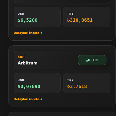
USD
TRY
$6,5200
₺310,8651
ARB
▲
0,13%
Arbitrum
USD
TRY
$0,07890
₺3,7618