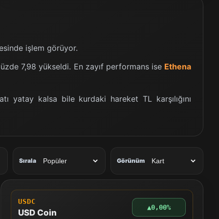
esinde işlem görüyor.
yüzde 7,98 yükseldi. En zayıf performans ise
Ethena
yatı yatay kalsa bile kurdaki hareket TL karşılığını
Sırala
Görünüm
USDC
▲
0,00%
USD Coin