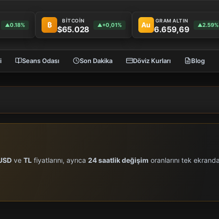
BİTCOİN
GRAM ALTIN
₿
Au
0.18%
+0,01%
2.59%
▲
▲
▲
$65.028
6.659,69
i
Seans Odası
Son Dakika
Döviz Kurları
Blog
USD
ve
TL
fiyatlarını, ayrıca
24 saatlik değişim
oranlarını tek ekranda