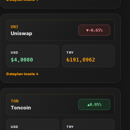
UNI
▼
-0,65%
Uniswap
USD
TRY
$4,0080
₺191,0962
TON
▲
0,95%
Toncoin
USD
TRY