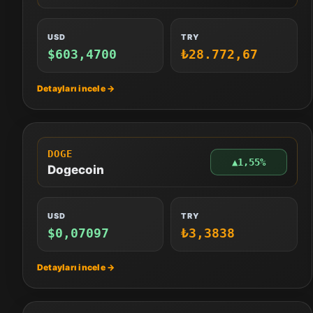
USD
TRY
$603,4700
₺28.772,67
DOGE
▲
1,55%
Dogecoin
USD
TRY
$0,07097
₺3,3838