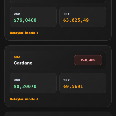
USD
TRY
$76,0400
₺3.625,49
ADA
▼
-0,40%
Cardano
USD
TRY
$0,20070
₺9,5691