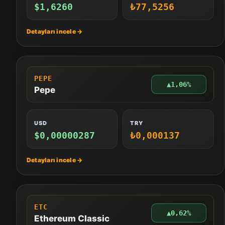
$1,6260
₺77,5256
PEPE
▲
1,06%
Pepe
USD
TRY
$0,00000287
₺0,000137
ETC
▲
0,62%
Ethereum Classic