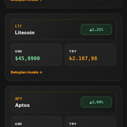
LTC
▲
1,21%
Litecoin
USD
TRY
$45,8900
₺2.187,98
APT
▲
3,94%
Aptos
USD
TRY