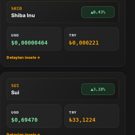
SHIB
▲
0,43%
Shiba Inu
USD
TRY
$0,00000464
₺0,000221
SUI
▲
3,18%
Sui
USD
TRY
$0,69470
₺33,1224