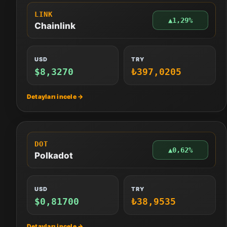
LINK
▲
1,29%
Chainlink
USD
TRY
$8,3270
₺397,0205
DOT
▲
0,62%
Polkadot
USD
TRY
$0,81700
₺38,9535