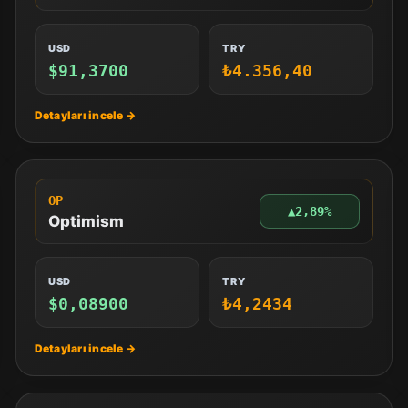
USD
TRY
$91,3700
₺4.356,40
OP
▲
2,89%
Optimism
USD
TRY
$0,08900
₺4,2434