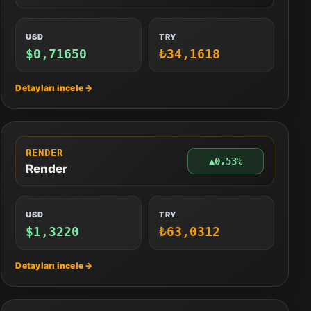
USD
TRY
$0,71650
₺34,1618
RENDER
▲
0,53%
Render
USD
TRY
$1,3220
₺63,0312