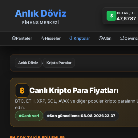
Anlık Döviz
DOLAR / TL
$
47,6787
FİNANS MERKEZİ
Pariteler
Hisseler
Kriptolar
Altın
Çeviric
Anlık Döviz
›
Kripto Paralar
Canlı Kripto Para Fiyatları
₿
BTC, ETH, XRP, SOL, AVAX ve diğer popüler kripto paraların
edin.
Canlı veri
Son güncelleme:
08.08.2026 22:37
EN ÇOK TAKIP EDILENLER