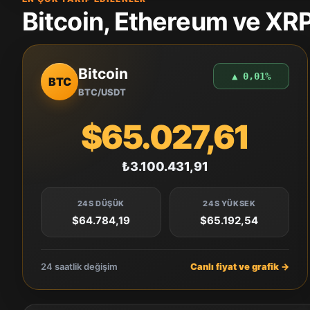
Bitcoin, Ethereum ve XRP 
Bitcoin
▲ 0,01%
BTC
BTC/USDT
$65.027,61
₺3.100.431,91
24S DÜŞÜK
24S YÜKSEK
$64.784,19
$65.192,54
24 saatlik değişim
Canlı fiyat ve grafik →