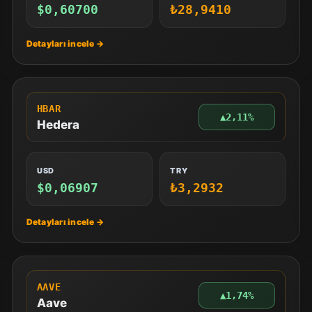
$0,60700
₺28,9410
HBAR
▲
2,11%
Hedera
USD
TRY
$0,06907
₺3,2932
AAVE
▲
1,74%
Aave