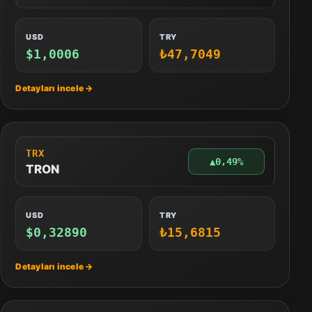
USD
TRY
$1,0006
₺47,7049
TRX
▲
0,49%
TRON
USD
TRY
$0,32890
₺15,6815