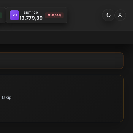
BIST 100
-0,14%
XU
▼
13.779,39
 takip