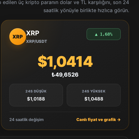
 edilen üç kripto paranın dolar ve TL karşılığını, son 24
saatlik yönüyle birlikte hızlıca görün.
XRP
▲ 1,68%
XRP
XRP/USDT
$1,0414
₺49,6526
24S DÜŞÜK
24S YÜKSEK
$1,0188
$1,0488
24 saatlik değişim
Canlı fiyat ve grafik →