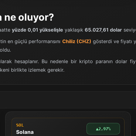
 ne oluyor?
saatte
yüzde 0,01 yükselişle
yaklaşık
65.027,61 dolar
seviy
atin en güçlü performansını
Chiliz (CHZ)
gösterdi ve fiyatı 
oldu.
nılarak hesaplanır. Bu nedenle bir kripto paranın dolar fi
keni birlikte izlemek gerekir.
SOL
▲
2,97%
Solana