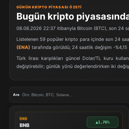
GÜNÜN KRIPTO PIYASASI ÖZETI
Bugün kripto piyasasında
08.08.2026 22:37
itibarıyla Bitcoin (BTC), son 24 
Listelenen 59 popüler kripto para içinde son 24 sa
(ENA)
tarafında görüldü; 24 saatlik değişim -%4,15 
Türk lirası karşılıkları güncel Dolar/TL kuru kulla
değiştirebilir; günlük yönü değerlendirirken iki değiş
Ara
BNB
▲
1,76%
BNB