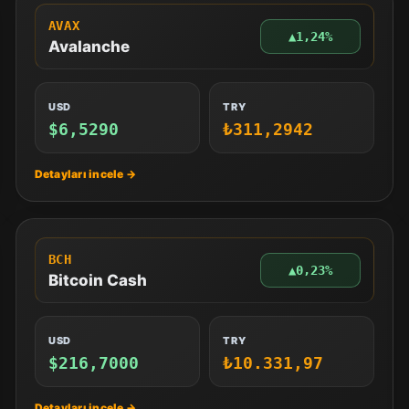
AVAX
▲
1,24%
Avalanche
USD
TRY
$6,5290
₺311,2942
BCH
▲
0,23%
Bitcoin Cash
USD
TRY
$216,7000
₺10.331,97