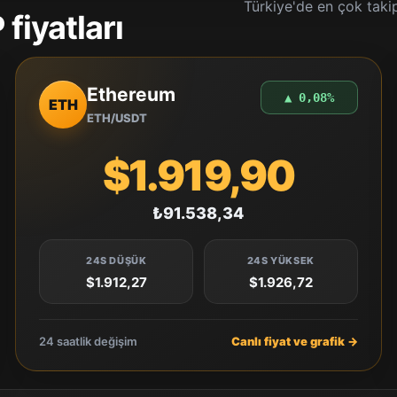
Türkiye'de en çok takip
fiyatları
Ethereum
▲ 0,08%
ETH
ETH/USDT
$1.919,90
₺91.538,34
24S DÜŞÜK
24S YÜKSEK
$1.912,27
$1.926,72
24 saatlik değişim
Canlı fiyat ve grafik →