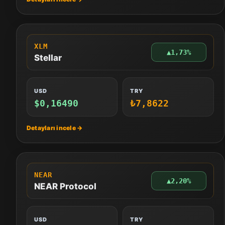
XLM
▲
1,73%
Stellar
USD
TRY
$0,16490
₺7,8622
NEAR
▲
2,20%
NEAR Protocol
USD
TRY