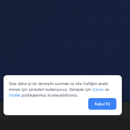
Size daha iyi bir deneyim sunmak ve site trafiğini analiz
etmek için çerezleri kullanıyoruz. Detaylar için
Çerez
ve
Gizlilik
politikalarımızı inceleyebilirsiniz.
Kabul Et
Anasayfa
Döviz
Borsa
Haberler
Menü