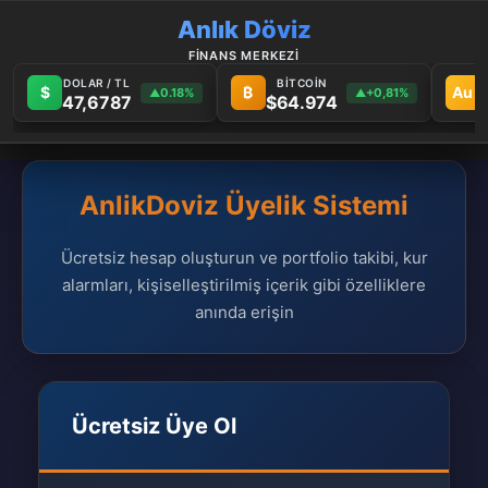
Anlık Döviz
FİNANS MERKEZİ
DOLAR / TL
BİTCOİN
$
₿
Au
0.18%
+0,81%
▲
▲
47,6787
$64.974
AnlikDoviz Üyelik Sistemi
Ücretsiz hesap oluşturun ve portfolio takibi, kur
alarmları, kişiselleştirilmiş içerik gibi özelliklere
anında erişin
Ücretsiz Üye Ol