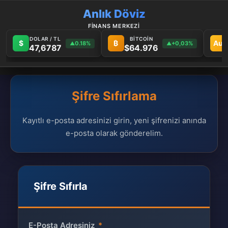
Anlık Döviz
FİNANS MERKEZİ
DOLAR / TL
BİTCOİN
$
₿
Au
0.18%
+0,03%
▲
▲
47,6787
$64.976
Şifre Sıfırlama
Kayıtlı e-posta adresinizi girin, yeni şifrenizi anında
e-posta olarak gönderelim.
Şifre Sıfırla
E-Posta Adresiniz
*