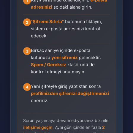
1
adresinizi
soldaki alana girin.
"Şifremi Sıfırla"
butonuna tıklayın,
2
sistem e-posta adresinizi kontrol
edecek.
Birkaç saniye içinde e-posta
3
kutunuza
yeni şifreniz
gelecektir.
Spam / Gereksiz
klasörünü de
kontrol etmeyi unutmayın.
Yeni şifreyle giriş yaptıktan sonra
4
profilinizden şifrenizi değiştirmenizi
öneririz.
Sorun yaşamaya devam ediyorsanız bizimle
iletişime geçin
. Aynı gün içinde en fazla
2