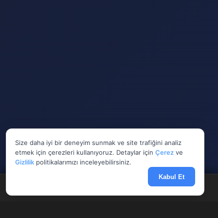
Size daha iyi bir deneyim sunmak ve site trafiğini analiz
etmek için çerezleri kullanıyoruz. Detaylar için
Çerez
ve
Gizlilik
politikalarımızı inceleyebilirsiniz.
Kabul Et
Anasayfa
Döviz
Borsa
Haberler
Menü