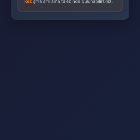
kez
şifre sıfırlama talebinde bulunabilirsiniz.