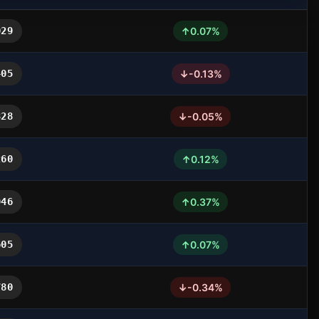
↑
029
0.07%
↓
405
-0.13%
↓
328
-0.05%
↑
260
0.12%
↑
946
0.37%
↑
605
0.07%
↓
780
-0.34%