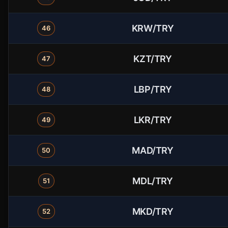
KRW/TRY
46
KZT/TRY
47
LBP/TRY
48
LKR/TRY
49
MAD/TRY
50
MDL/TRY
51
MKD/TRY
52