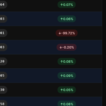
↑
364
0.07%
↑
103
0.06%
↓
001
-99.72%
↓
003
-0.20%
↑
720
0.08%
↑
505
0.09%
↑
930
0.05%
↑
358
0.08%