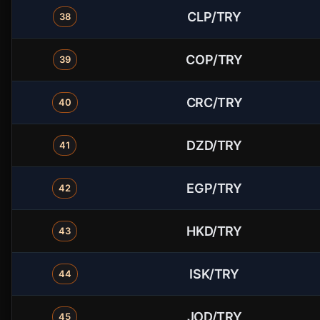
CLP/TRY
38
COP/TRY
39
CRC/TRY
40
DZD/TRY
41
EGP/TRY
42
HKD/TRY
43
ISK/TRY
44
JOD/TRY
45