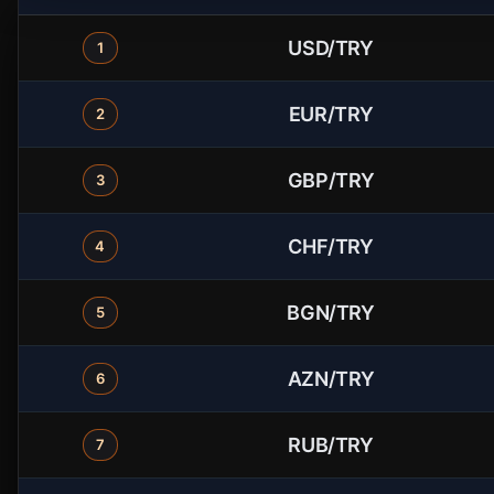
USD/TRY
1
EUR/TRY
2
GBP/TRY
3
CHF/TRY
4
BGN/TRY
5
AZN/TRY
6
RUB/TRY
7