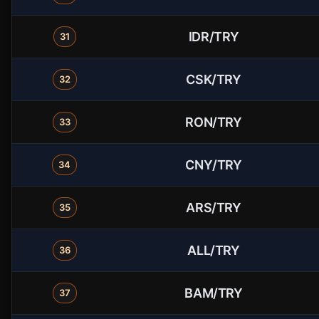
IDR/TRY
31
CSK/TRY
32
RON/TRY
33
CNY/TRY
34
ARS/TRY
35
ALL/TRY
36
BAM/TRY
37