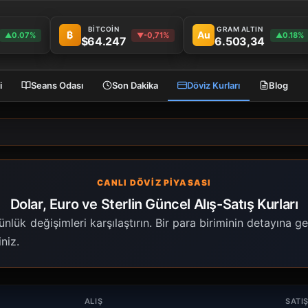
BİTCOİN
GRAM ALTIN
₿
Au
0.07%
-0,71%
0.18%
▲
▼
▲
$64.247
6.503,34
i
Seans Odası
Son Dakika
Döviz Kurları
Blog
CANLI DÖVIZ PIYASASI
Dolar, Euro ve Sterlin Güncel Alış-Satış Kurları
 günlük değişimleri karşılaştırın. Bir para biriminin detayına 
niz.
ALIŞ
SATI