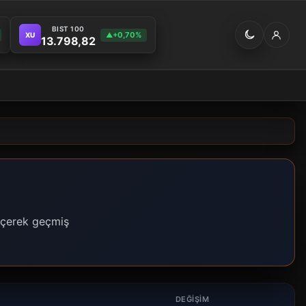
BIST 100
+0,70%
XU
▲
13.798,82
geçerek geçmiş
Ş
DEĞIŞIM