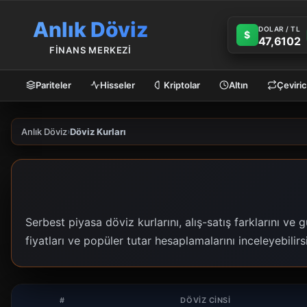
Anlık Döviz
DOLAR / TL
$
47,6102
FİNANS MERKEZİ
Pariteler
Hisseler
Kriptolar
Altın
Çeviric
Anlık Döviz
›
Döviz Kurları
Serbest piyasa döviz kurlarını, alış-satış farklarını ve
fiyatları ve popüler tutar hesaplamalarını inceleyebilirsi
#
DÖVIZ CINSI