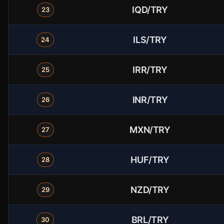
IQD/TRY
23
ILS/TRY
24
IRR/TRY
25
INR/TRY
26
MXN/TRY
27
HUF/TRY
28
NZD/TRY
29
BRL/TRY
30