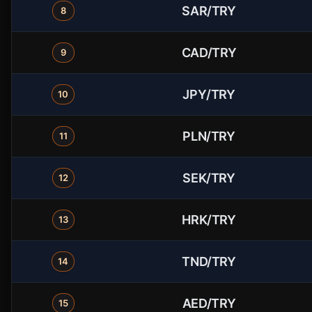
SAR/TRY
8
CAD/TRY
9
JPY/TRY
10
PLN/TRY
11
SEK/TRY
12
HRK/TRY
13
TND/TRY
14
AED/TRY
15