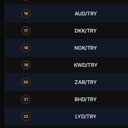
AUD/TRY
16
DKK/TRY
17
NOK/TRY
18
KWD/TRY
19
ZAR/TRY
20
BHD/TRY
21
LYD/TRY
22