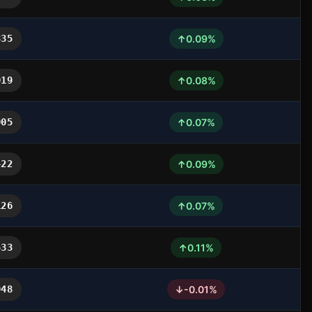
↑
335
0.09%
↑
019
0.08%
↑
005
0.07%
↑
422
0.09%
↑
126
0.07%
↑
533
0.11%
↓
948
-0.01%