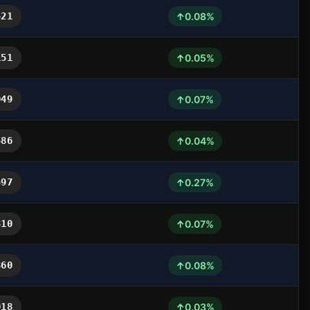
↑
521
0.08%
↑
151
0.05%
↑
049
0.07%
↑
586
0.04%
↑
597
0.27%
↑
810
0.07%
↑
860
0.08%
↑
018
0.03%