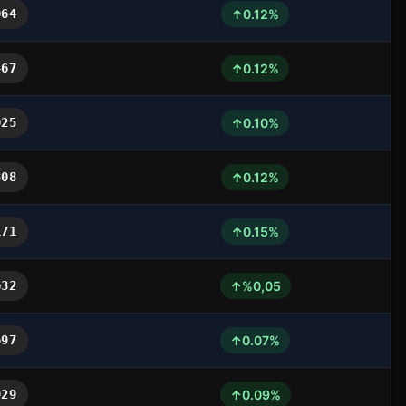
↑
064
0.12%
↑
467
0.12%
↑
025
0.10%
↑
808
0.12%
↑
171
0.15%
↑
632
%0,05
↑
697
0.07%
↑
929
0.09%