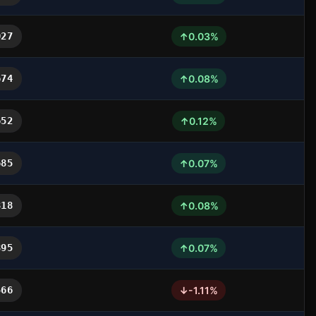
↑
027
0.03%
↑
674
0.08%
↑
652
0.12%
↑
685
0.07%
↑
318
0.08%
↑
895
0.07%
↓
566
-1.11%