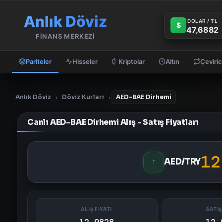
Anlık Döviz
DOLAR / TL
$
47,6882
FİNANS MERKEZİ
Pariteler
Hisseler
Kriptolar
Altın
Çeviric
Anlık Döviz
Döviz Kurları
AED-BAE Dirhemi
›
›
Canlı AED-BAE Dirhemi Alış - Satış Fiyatları
12
↑
AED/TRY
ALIŞ FİYATI
SATIŞ