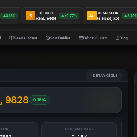
BİTCOİN
GRAM ALTIN
₿
Au
0.15%
+0,77%
2.49
▲
▲
▲
$64.989
6.653,33
i
Seans Odası
Son Dakika
Döviz Kurları
Blog
- DETAY GIZLE
,9828
0.18%
 FİYATI
DEĞİŞİM ORANI