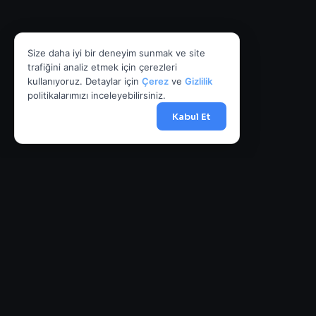
Size daha iyi bir deneyim sunmak ve site
trafiğini analiz etmek için çerezleri
kullanıyoruz. Detaylar için
Çerez
ve
Gizlilik
politikalarımızı inceleyebilirsiniz.
Kabul Et