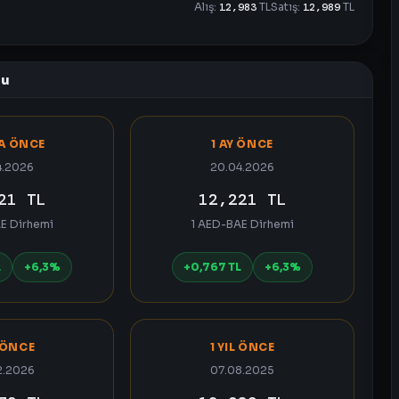
Alış:
12,983
TL
Satış:
12,989
TL
su
TA ÖNCE
1 AY ÖNCE
4.2026
20.04.2026
21 TL
12,221 TL
E Dirhemi
1 AED-BAE Dirhemi
L
+6,3%
+0,767 TL
+6,3%
 ÖNCE
1 YIL ÖNCE
2.2026
07.08.2025