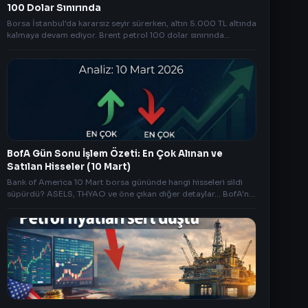
100 Dolar Sınırında
Borsa İstanbul'da kararsız seyir sürerken, altın 5.000 TL altında
kalmaya devam ediyor. Brent petrol 100 dolar sınırında
dalgalanırken Bitcoin'de sınırlı geri çekilme dikkat çekiyor. Gün
ortası piyasa analizi.
BofA Gün Sonu İşlem Özeti: En Çok Alınan ve
Satılan Hisseler (10 Mart)
Bank of America 10 Mart borsa gününde hangi hisseleri sildi
süpürdü? ASELS, THYAO ve öne çıkan diğer detaylar... BofA'nın
en çok aldığı ve sattığı hisseler AnlikDoviz.co'da!