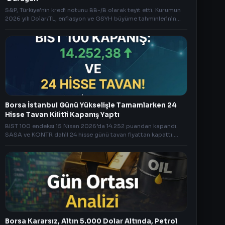
S&P, Türkiye'nin kredi notunu BB-/B olarak teyit etti. Kurumun
2026 yılı Dolar/TL, enflasyon ve GSYH büyüme tahminlerinin
tüm detaylarını inceleyin.
Borsa İstanbul Günü Yükselişle Tamamlarken 24
Hisse Tavan Kilitli Kapanış Yaptı
BIST 100 endeksi 15 Nisan 2026’da 14.252 puandan kapandı.
SASA ve KONTR dahil 24 hisse günü tavan fiyattan kapattı.
Günün öne çıkanları ve yarının beklentileri
Borsa Kararsız, Altın 5.000 Dolar Altında, Petrol