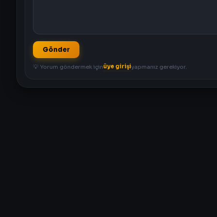
Gönder
üye girişi
💡 Yorum göndermek için
yapmanız gerekiyor.