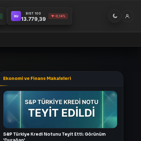
BIST 100
%
-0,14%
XU
▼
13.779,39
Ekonomi ve Finans Makaleleri
S&P Türkiye Kredi Notunu Teyit Etti: Görünüm
'Durağan'