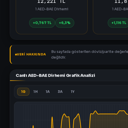
12,221 TL
11,8
1 AED-BAE Dirhemi
1 AED-BA
+0,767 TL
+6,3%
+1,116 TL
Bu sayfada gösterilen döviz/parite değerler
VERI HAKKINDA
değildir.
Canlı AED-BAE Dirhemi Grafik Analizi
1G
1H
1A
3A
1Y