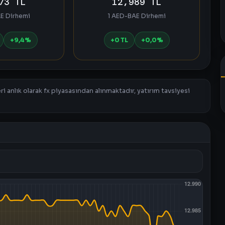
73 TL
12,989 TL
E Dirhemi
1 AED-BAE Dirhemi
+9,4%
+0 TL
+0,0%
i anlık olarak fx piyasasından alınmaktadır, yatırım tavsiyesi