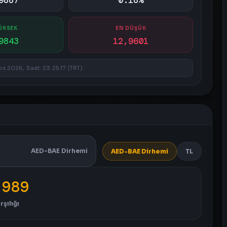
9887
0.18%
ÜKSEK
EN DÜŞÜK
9843
12,9601
s 2026, Saat: 23:25:17 (TRT)
AED-BAE Dirhemi
AED-BAE Dirhemi
TL
,989
rşılığı