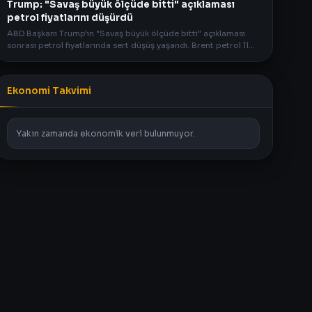
Trump: "Savaş büyük ölçüde bitti" açıklaması
petrol fiyatlarını düşürdü
ABD Başkanı Trump'ın "Savaş büyük ölçüde bitti" açıklaması
sonrası petrol fiyatlarında sert düşüş yaşandı. Brent petrol 114
dolardan 85 doların altına geriledi.
Ekonomi Takvimi
Yakın zamanda ekonomik veri bulunmuyor.