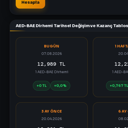
Hesapla
AED-BAE Dirhemi Tarihsel Değişim ve Kazanç Tablo
BUGÜN
1 HAF
07.08.2026
20.0
12,989 TL
12,2
1 AED-BAE Dirhemi
1 AED-BA
+0 TL
+0,0%
+0,767 T
3 AY ÖNCE
6 AY
20.04.2026
08.0