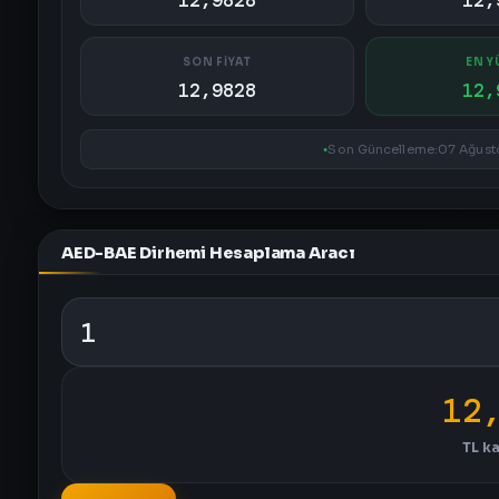
12,9828
12,
SON FİYAT
EN Y
12,9828
12,
Son Güncelleme:
07 Ağusto
AED-BAE Dirhemi Hesaplama Aracı
12
TL
ka