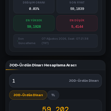
DEĞİŞİM ORANI
SON FİYAT
0.03%
59,1839
EN YÜKSEK
EN DÜŞÜK
59,1928
5,4144
Son
07 Ağustos 2026, Saat: 07:21:38
Güncelleme:
(TRT)
JOD-Ürdün Dinarı Hesaplama Aracı
JOD-Ürdün Dinarı
JOD-Ürdün Dinarı
TL
59,202