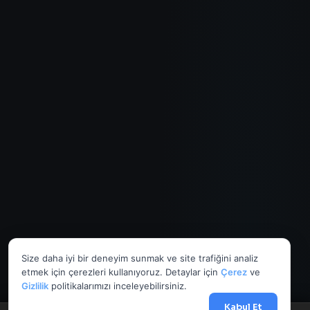
Size daha iyi bir deneyim sunmak ve site trafiğini analiz
etmek için çerezleri kullanıyoruz. Detaylar için
Çerez
ve
Gizlilik
politikalarımızı inceleyebilirsiniz.
Kabul Et