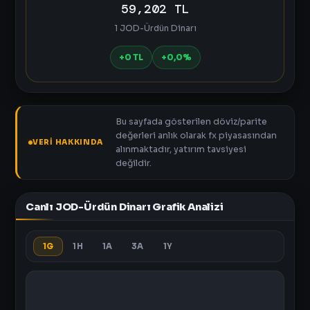
59,202 TL
1 JOD-Ürdün Dinarı
+0 TL
+0,0%
Bu sayfada gösterilen döviz/parite
değerleri anlık olarak fx piyasasından
VERI HAKKINDA
alınmaktadır, yatırım tavsiyesi
değildir.
Canlı JOD-Ürdün Dinarı Grafik Analizi
1G
1H
1A
3A
1Y