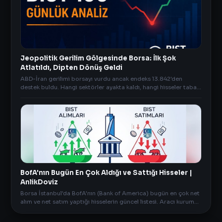
Jeopolitik Gerilim Gölgesinde Borsa: İlk Şok
Atlatıldı, Dipten Dönüş Geldi
ABD-İran gerilimi borsayı vurdu ancak endeks 13.842'den
destek buldu. Hangi sektörler ayakta kaldı, hangi hisseler taban
oldu? İşte günün piyasa özeti.
BofA'nın Bugün En Çok Aldığı ve Sattığı Hisseler |
AnlikDoviz
Borsa İstanbul'da BofA'nın (Bank of America) bugün en çok net
alım ve net satım yaptığı hisselerin güncel listesi. Aracı kurum
verileri AnlikDoviz.co'da.