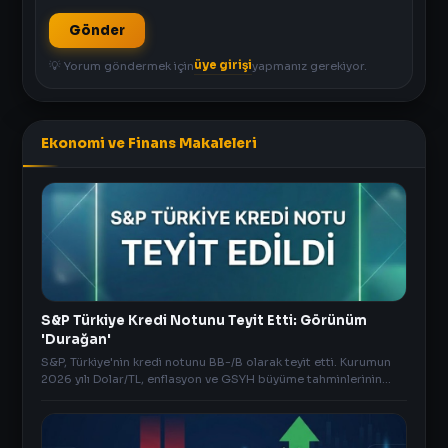
Gönder
üye girişi
💡 Yorum göndermek için
yapmanız gerekiyor.
Ekonomi ve Finans Makaleleri
S&P Türkiye Kredi Notunu Teyit Etti: Görünüm
'Durağan'
S&P, Türkiye'nin kredi notunu BB-/B olarak teyit etti. Kurumun
2026 yılı Dolar/TL, enflasyon ve GSYH büyüme tahminlerinin
tüm detaylarını inceleyin.