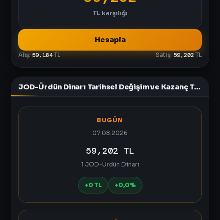
TL
karşılığı
Hesapla
Alış:
59,184
TL
Satış:
59,202
TL
JOD-Ürdün Dinarı Tarihsel Değişim ve Kazanç Tablosu
BUGÜN
07.08.2026
59,202 TL
1 JOD-Ürdün Dinarı
+0 TL
+0,0%