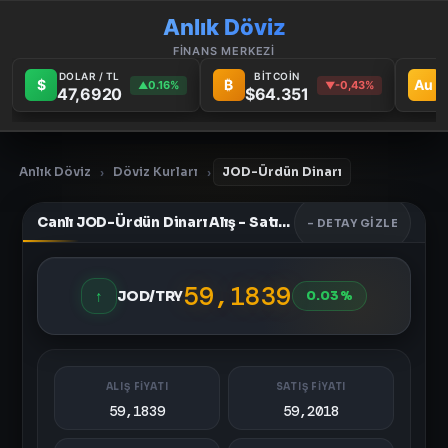
Anlık Döviz
FİNANS MERKEZİ
DOLAR / TL
BİTCOİN
$
₿
Au
0.16%
-0,43%
▲
▼
47,6920
$64.351
Anlık Döviz
Döviz Kurları
JOD-Ürdün Dinarı
›
›
Canlı JOD-Ürdün Dinarı Alış - Satış Fiyatları
- DETAY GIZLE
59,1839
↑
JOD/TRY
0.03%
ALIŞ FİYATI
SATIŞ FİYATI
59,1839
59,2018