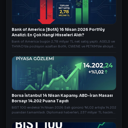
Bank of America (BofA) 16 Nisan 2026 Portföy
Analizi: En Çok Hangi Hisseleri Aldı?
Bank of America bugün 2,78 milyar TL net satış yaptı. ASELS ve
THYAO’da pozisyon azaltan BofA; CWENE ve PETKM’de alıcıydı.
İşte öne çıkan diğer detaylar..
Borsa İstanbul 14 Nisan Kapanış: ABD-İran Masası
Borsayı 14.202 Puana Taşıdı
BIST 100 endeksi 14 Nisan 2026 Salı gününü %1,02 artışla 14.202
puandan tamamladı. Diplomasi haberleri, 237 milyar TL hacim
ve en çok yükselen hisseler analizim