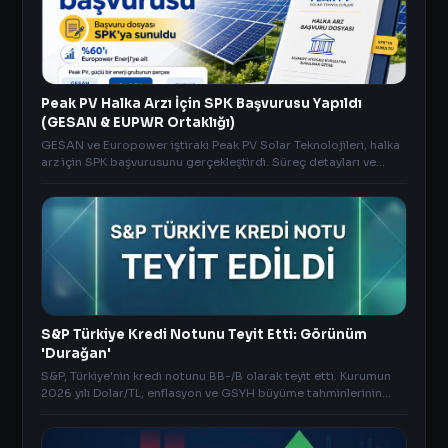
Peak PV Halka Arzı İçin SPK Başvurusu Yapıldı
(GESAN & EUPWR Ortaklığı)
GESAN ve Europower iştiraki Peak PV Solar Teknolojileri, halka
arz için SPK başvurusunu gerçekleştirdi. Süreç detayları ve
piyasa verileri anlikdoviz.co'da.
S&P Türkiye Kredi Notunu Teyit Etti: Görünüm
'Durağan'
S&P, Türkiye'nin kredi notunu BB-/B olarak teyit etti. Kurumun
2026 yılı Dolar/TL, enflasyon ve GSYH büyüme tahminlerinin
tüm detaylarını inceleyin.