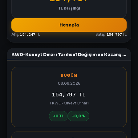
TL
karşılığı
Hesapla
Alış:
154,247
TL
Satış:
154,797
TL
KWD-Kuveyt Dinarı Tarihsel Değişim ve Kazanç Tablosu
BUGÜN
08.08.2026
154,797 TL
1 KWD-Kuveyt Dinarı
+0 TL
+0,0%