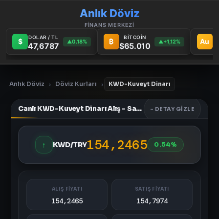
Anlık Döviz
FİNANS MERKEZİ
DOLAR / TL
BİTCOİN
G
$
₿
Au
0.18%
+1,12%
▲
▲
47,6787
$65.010
6
Anlık Döviz
Döviz Kurları
KWD-Kuveyt Dinarı
›
›
Canlı KWD-Kuveyt Dinarı Alış - Satış Fiyatları
- DETAY GIZLE
154,2465
↑
KWD/TRY
0.54%
ALIŞ FİYATI
SATIŞ FİYATI
154,2465
154,7974