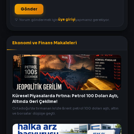
Gönder
üye girişi
💡 Yorum göndermek için
yapmanız gerekiyor.
Ekonomi ve Finans Makaleleri
Küresel Piyasalarda Fırtına: Petrol 100 Doları Aştı,
Altında Geri Çekilme!
Ortadoğu'da tırmanan krizle Brent petrol 100 doları aştı, altın
ve borsalar düşüşe geçti.