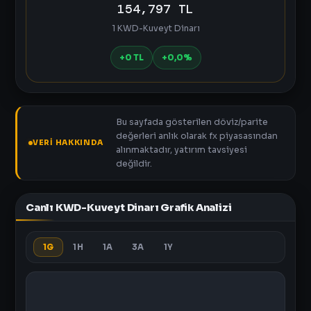
154,797 TL
1 KWD-Kuveyt Dinarı
+0 TL
+0,0%
Bu sayfada gösterilen döviz/parite
değerleri anlık olarak fx piyasasından
VERI HAKKINDA
alınmaktadır, yatırım tavsiyesi
değildir.
Canlı KWD-Kuveyt Dinarı Grafik Analizi
1G
1H
1A
3A
1Y