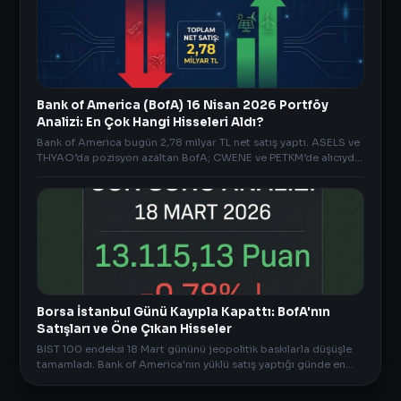
Bank of America (BofA) 16 Nisan 2026 Portföy
Analizi: En Çok Hangi Hisseleri Aldı?
Bank of America bugün 2,78 milyar TL net satış yaptı. ASELS ve
THYAO’da pozisyon azaltan BofA; CWENE ve PETKM’de alıcıydı.
İşte öne çıkan diğer detaylar..
Borsa İstanbul Günü Kayıpla Kapattı: BofA'nın
Satışları ve Öne Çıkan Hisseler
BIST 100 endeksi 18 Mart gününü jeopolitik baskılarla düşüşle
tamamladı. Bank of America'nın yüklü satış yaptığı günde en
çok yükselen hisseler ve gün sonu AKD verileri.