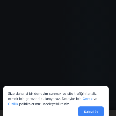
Size daha iyi bir deneyim sunmak ve site trafiğini analiz
etmek için çerezleri kullanıyoruz. Detaylar için
Çerez
ve
Gizlilik
politikalarımızı inceleyebilirsiniz.
Kabul Et