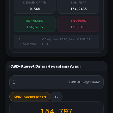
DEĞİŞİM ORANI
SON FİYAT
0.54%
154,2465
EN YÜKSEK
EN DÜŞÜK
154,5785
153,8483
Son
08 Ağustos 2026, Saat: 09:52:32
Güncelleme:
(TRT)
KWD-Kuveyt Dinarı Hesaplama Aracı
KWD-Kuveyt Dinarı
KWD-Kuveyt Dinarı
TL
154,797