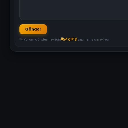
Gönder
üye girişi
💡 Yorum göndermek için
yapmanız gerekiyor.