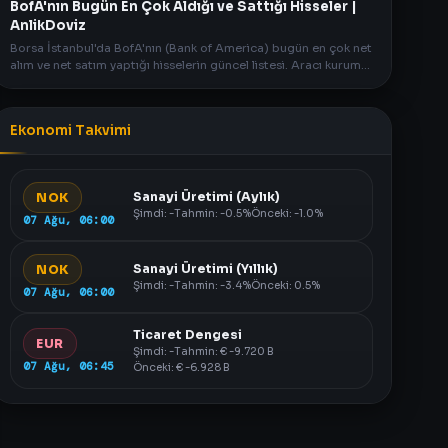
BofA'nın Bugün En Çok Aldığı ve Sattığı Hisseler |
AnlikDoviz
Borsa İstanbul'da BofA'nın (Bank of America) bugün en çok net
alım ve net satım yaptığı hisselerin güncel listesi. Aracı kurum
verileri AnlikDoviz.co'da.
Ekonomi Takvimi
Sanayi Üretimi (Aylık)
NOK
Şimdi: -
Tahmin: -0.5%
Önceki: -1.0%
07 Ağu, 06:00
Sanayi Üretimi (Yıllık)
NOK
Şimdi: -
Tahmin: -3.4%
Önceki: 0.5%
07 Ağu, 06:00
Ticaret Dengesi
EUR
Şimdi: -
Tahmin: € -9.720 B
07 Ağu, 06:45
Önceki: € -6.928 B