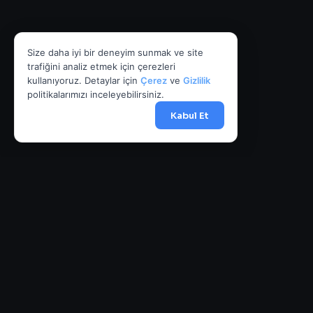
Size daha iyi bir deneyim sunmak ve site
trafiğini analiz etmek için çerezleri
kullanıyoruz. Detaylar için
Çerez
ve
Gizlilik
politikalarımızı inceleyebilirsiniz.
Kabul Et