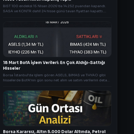
BIST 100 endeksi 15 Nisan 2026’da 14.252 puandan kapandı.
SASA ve KONTR dahil 24 hisse günü tavan fiyattan kapattı.
Günün öne çıkanları ve yarının beklentileri
18 Mart BofA İşlem Verileri: En Çok Aldığı-Sattığı
Hisseler
Borsa İstanbul'da işlem gören ASELS, BIMAS ve THYAO gibi
hisselerde BofA'nın gün sonu net alım ve satım verilerini detaylı
inceleyin.
Borsa Kararsız, Altın 5.000 Dolar Altında, Petrol