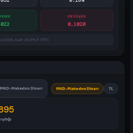
8951
0.18%
ÜKSEK
EN DÜŞÜK
1022
0,1020
s 2026, Saat: 05:39:21 (TRT)
MKD-Makedon Dinarı
MKD-Makedon Dinarı
TL
895
rşılığı