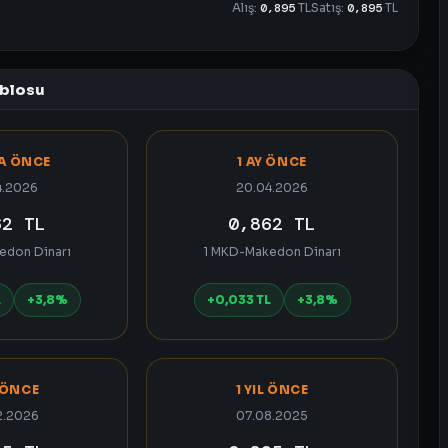
Alış:
0,895
TL
Satış:
0,895
TL
ablosu
TA ÖNCE
1 AY ÖNCE
4.2026
20.04.2026
62 TL
0,862 TL
edon Dinarı
1 MKD-Makedon Dinarı
L
+3,8%
+0,033 TL
+3,8%
 ÖNCE
1 YIL ÖNCE
2.2026
07.08.2025