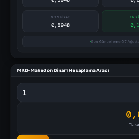
0,8948
0,
SON FİYAT
EN Y
0,8948
0,
Son Güncelleme:
07 Ağusto
MKD-Makedon Dinarı Hesaplama Aracı
0,
TL
ka