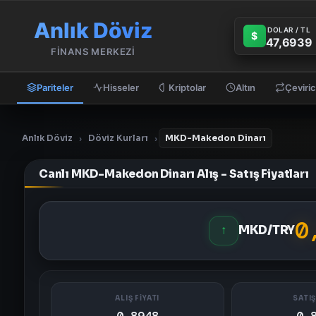
Anlık Döviz
DOLAR / TL
$
47,6939
FİNANS MERKEZİ
Pariteler
Hisseler
Kriptolar
Altın
Çeviric
Anlık Döviz
Döviz Kurları
MKD-Makedon Dinarı
›
›
Canlı MKD-Makedon Dinarı Alış - Satış Fiyatları
0
↑
MKD/TRY
ALIŞ FİYATI
SATIŞ