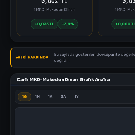
0,862 TL
0,8
1 MKD-Makedon Dinarı
1 MKD-Mak
+0,033 TL
+3,8%
+0,060 T
Bu sayfada gösterilen döviz/parite değerler
VERI HAKKINDA
değildir.
Canlı MKD-Makedon Dinarı Grafik Analizi
1G
1H
1A
3A
1Y