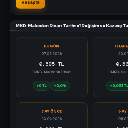
Hesapla
MKD-Makedon Dinarı Tarihsel Değişim ve Kazanç T
BUGÜN
1 HAF
07.08.2026
20.0
0,895 TL
0,8
1 MKD-Makedon Dinarı
1 MKD-Mak
+0 TL
+0,0%
+0,033 T
3 AY ÖNCE
6 AY
20.04.2026
08.0