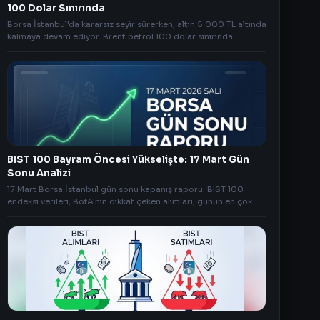
100 Dolar Sınırında
Borsa İstanbul'da kararsız seyir sürerken, altın 5.000 TL altında
kalmaya devam ediyor. Brent petrol 100 dolar sınırında
dalgalanırken Bitcoin'de sınırlı geri çekilme dikkat çekiyor. Gün
ortası piyasa analizi.
BIST 100 Bayram Öncesi Yükselişte: 17 Mart Gün
Sonu Analizi
17 Mart Borsa İstanbul gün sonu kapanış raporu. BIST 100
endeksi verileri, BofA'nın dikkat çeken alımları, günün en çok
kazandıran ve kaybettiren hisseleri detaylarda.