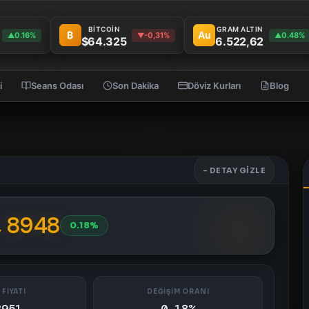
BİTCOİN
GRAM ALTIN
₿
Au
0.16%
-0,31%
0.48%
▲
▼
▲
$64.325
6.522,62
i
Seans Odası
Son Dakika
Döviz Kurları
Blog
- DETAY GIZLE
,8948
0.18%
 FİYATI
DEĞİŞİM ORANI