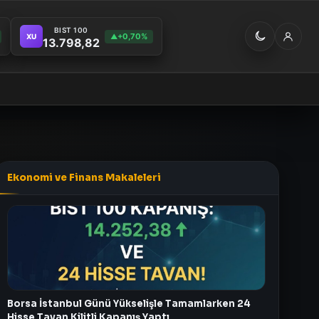
BIST 100
+0,70%
XU
▲
13.798,82
Ekonomi ve Finans Makaleleri
Borsa İstanbul Günü Yükselişle Tamamlarken 24
Hisse Tavan Kilitli Kapanış Yaptı