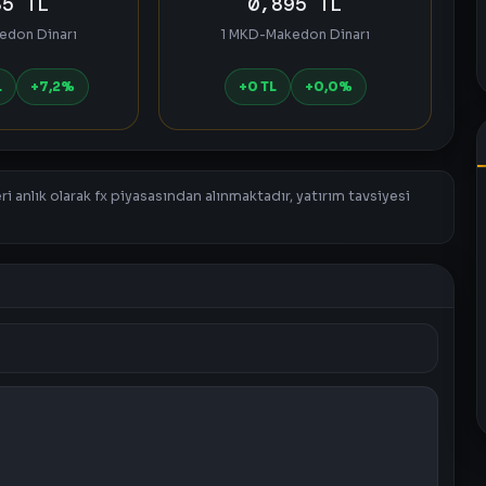
35 TL
0,895 TL
edon Dinarı
1 MKD-Makedon Dinarı
L
+7,2%
+0 TL
+0,0%
i anlık olarak fx piyasasından alınmaktadır, yatırım tavsiyesi