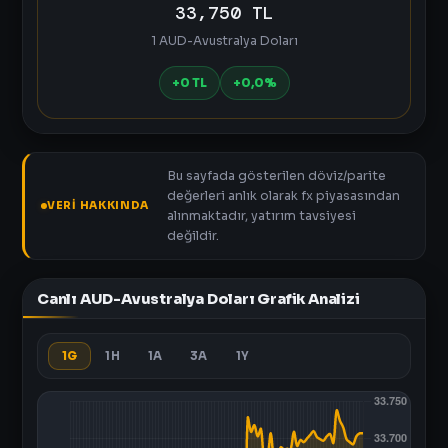
33,750 TL
1 AUD-Avustralya Doları
+0 TL
+0,0%
Bu sayfada gösterilen döviz/parite
değerleri anlık olarak fx piyasasından
VERI HAKKINDA
alınmaktadır, yatırım tavsiyesi
değildir.
Canlı AUD-Avustralya Doları Grafik Analizi
1G
1H
1A
3A
1Y