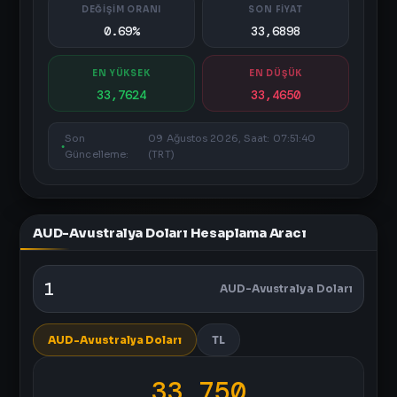
DEĞİŞİM ORANI
SON FİYAT
0.69%
33,6898
EN YÜKSEK
EN DÜŞÜK
33,7624
33,4650
Son
09 Ağustos 2026, Saat: 07:51:40
Güncelleme:
(TRT)
AUD-Avustralya Doları Hesaplama Aracı
AUD-Avustralya Doları
AUD-Avustralya Doları
TL
33,750