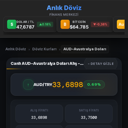
Anlık Döviz
FİNANS MERKEZİ
DOLAR / TL
BİTCOİN
$
₿
Au
0.18%
-0,38%
▲
▼
47,6787
$64.785
Anlık Döviz
Döviz Kurları
AUD-Avustralya Doları
›
›
Canlı AUD-Avustralya Doları Alış - Satış Fiyatları
- DETAY GIZLE
33,6898
↑
AUD/TRY
0.69%
ALIŞ FİYATI
SATIŞ FİYATI
33,6898
33,7500