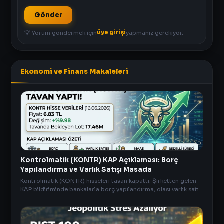
Gönder
üye girişi
💡 Yorum göndermek için
yapmanız gerekiyor.
Ekonomi ve Finans Makaleleri
Kontrolmatik (KONTR) KAP Açıklaması: Borç
Yapılandırma ve Varlık Satışı Masada
Kontrolmatik (KONTR) hisseleri tavan kapattı. Şirketten gelen
KAP bildiriminde bankalarla borç yapılandırma, olası varlık satışı
ve bedelli detayları paylaşıldı