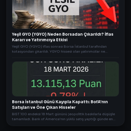
Yeşil GYO (YGYO) Neden Borsadan Çıkarıldı? İflas
Kararı ve Yatırımcıya Etkisi
Yeşil GYO (YGYO) iflas sonrası Borsa İstanbul tarafından
kotasyondan çıkarıldı. YGYO hissesi olan yatırımcılar ne
yapacak? Detaylı inceleme.
Borsa İstanbul Günü Kayıpla Kapattı: BofA'nın
Satışları ve Öne Çıkan Hisseler
BIST 100 endeksi 18 Mart gününü jeopolitik baskılarla düşüşle
tamamladı. Bank of America'nın yüklü satış yaptığı günde en
çok yükselen hisseler ve gün sonu AKD verileri.