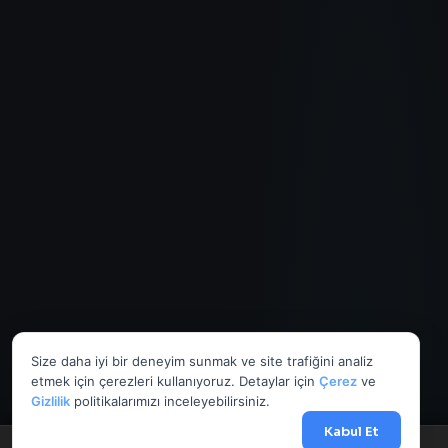
Size daha iyi bir deneyim sunmak ve site trafiğini analiz
etmek için çerezleri kullanıyoruz. Detaylar için
Çerez
ve
Gizlilik
politikalarımızı inceleyebilirsiniz.
Kabul Et