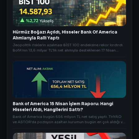
Hürmüz Boğazı Açıldı, Hisseler Bank Of America
Alımlarıyla Ralli Yaptı
Jeopolitik risklerin azalması BİST 100 endeksine rekor kırdırdı.
BofA'nın 13,6 milyar TL'lik net alımıyla desteklenen 17 Nisan
borsa kapanış analizi.
Bank of America 15 Nisan İşlem Raporu: Hangi
Hisseleri Aldı, Hangilerini Sattı?
Bank of America bugün 656 milyon TL net satış yaptı. THYAO
ve ASTOR'da pozisyon azaltan kurumun bugün en çok aldığı ve
sattığı hisselerin sıralı listesi.