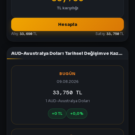
TL
karşılığı
Hesapla
Alış:
33,690
TL
Satış:
33,750
TL
AUD-Avustralya Doları Tarihsel Değişim ve Kazanç Tablosu
BUGÜN
09.08.2026
33,750 TL
1 AUD-Avustralya Doları
+0 TL
+0,0%