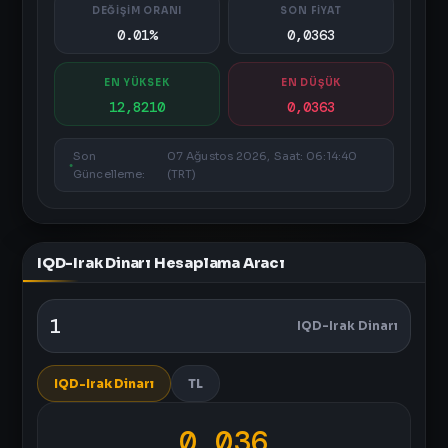
DEĞİŞİM ORANI
SON FİYAT
0.01%
0,0363
EN YÜKSEK
EN DÜŞÜK
12,8210
0,0363
Son
07 Ağustos 2026, Saat: 06:14:40
Güncelleme:
(TRT)
IQD-Irak Dinarı Hesaplama Aracı
IQD-Irak Dinarı
IQD-Irak Dinarı
TL
0,036