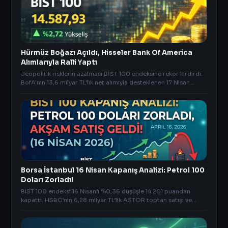
Hürmüz Boğazı Açıldı, Hisseler Bank Of America
Alımlarıyla Ralli Yaptı
Jeopolitik risklerin azalması BİST 100 endeksine rekor kırdırdı.
BofA'nın 13,6 milyar TL'lik net alımıyla desteklenen 17 Nisan
borsa kapanış analizi.
Borsa İstanbul 16 Nisan Kapanış Analizi: Petrol 100
Doları Zorladı!
BIST 100 endeksi 16 Nisan’ı %0,36 düşüşle 14.201 puandan
kapattı. HSBC’nin 6,28 milyar TL’lik ASTOR toptan satışı ve
petrolün 100 doları zorlamasıyla akşam gele