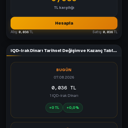
TL
karşılığı
Hesapla
Alış:
0,036
TL
Satış:
0,036
TL
IQD-Irak Dinarı Tarihsel Değişim ve Kazanç Tablosu
BUGÜN
07.08.2026
0,036 TL
1 IQD-Irak Dinarı
+0 TL
+0,0%