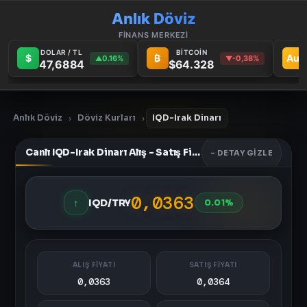
Anlık Döviz
FİNANS MERKEZİ
DOLAR / TL
BİTCOİN
$
₿
Au
0.16%
-0,38%
▲
▼
47,6884
$64.328
Anlık Döviz
Döviz Kurları
IQD-Irak Dinarı
›
›
Canlı IQD-Irak Dinarı Alış - Satış Fiyatları
- DETAY GIZLE
0,0363
↑
IQD/TRY
0.01%
ALIŞ FİYATI
SATIŞ FİYATI
0,0363
0,0364