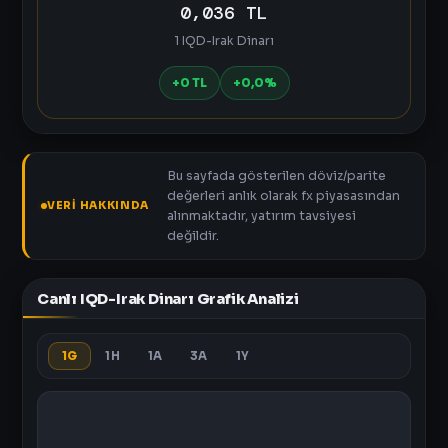
0,036 TL
1 IQD-Irak Dinarı
+0 TL
+0,0%
Bu sayfada gösterilen döviz/parite
değerleri anlık olarak fx piyasasından
VERI HAKKINDA
alınmaktadır, yatırım tavsiyesi
değildir.
Canlı IQD-Irak Dinarı Grafik Analizi
1G
1H
1A
3A
1Y