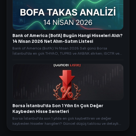
Bank of America (BofA) Bugün Hangi Hisseleri Aldı?
14 Nisan 2026 Net Alım-Satım Listesi
Bank of America (BofA) 14 Nisan 2026 Salı günü Borsa
İstanbul'da en çok THYAO, TUPRS ve AKBNK alırken; ISCTR ve
ASELS sattı. İşte BofA'nın günlük net alım-satım
Borsa İstanbul'da Son 1 Yılın En Çok Değer
Kaybeden Hisse Senetleri
Borsa İstanbul'da son 1 yılda en çok kaybettiren ve değer
kaybeden hisseler hangileri? Güncel düşüş tablosu ve detaylı
risk analizi AnlikDoviz.co'da.