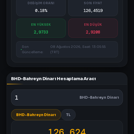
DEĞİŞİM ORANI
SON FİYAT
0.18%
126,4519
EN YÜKSEK
EN DÜŞÜK
2,9733
2,9208
Son
08 Ağustos 2026, Saat: 13:05:55
Güncelleme:
(TRT)
BHD-Bahreyn Dinarı Hesaplama Aracı
BHD-Bahreyn Dinarı
BHD-Bahreyn Dinarı
TL
126,624