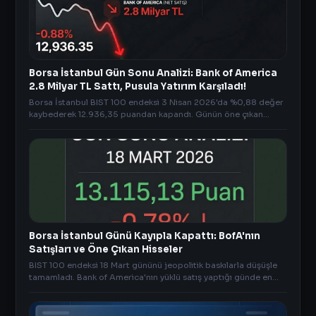
Borsa İstanbul Gün Sonu Analizi: Bank of America
2.8 Milyar TL Sattı, Pusula Yatırım Karşıladı!
Borsa İstanbul BIST 100 endeksi 3 Nisan 2026'da %0,88 değer
kaybederek 12.936,35 puandan kapandı. Günün öne çıkan
haberleri 3 Nisan 2026
Borsa İstanbul Günü Kayıpla Kapattı: BofA'nın
Satışları ve Öne Çıkan Hisseler
BIST 100 endeksi 18 Mart gününü jeopolitik baskılarla düşüşle
tamamladı. Bank of America'nın yüklü satış yaptığı günde en
çok yükselen hisseler ve gün sonu AKD verileri.