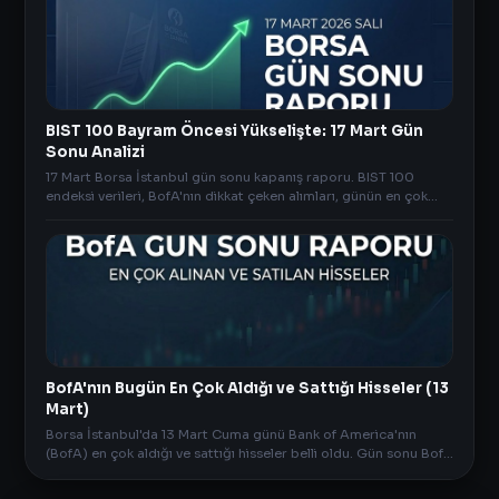
BIST 100 Bayram Öncesi Yükselişte: 17 Mart Gün
Sonu Analizi
17 Mart Borsa İstanbul gün sonu kapanış raporu. BIST 100
endeksi verileri, BofA'nın dikkat çeken alımları, günün en çok
kazandıran ve kaybettiren hisseleri detaylarda.
BofA'nın Bugün En Çok Aldığı ve Sattığı Hisseler (13
Mart)
Borsa İstanbul'da 13 Mart Cuma günü Bank of America'nın
(BofA) en çok aldığı ve sattığı hisseler belli oldu. Gün sonu BofA
verileri AnlikDoviz.co'da!