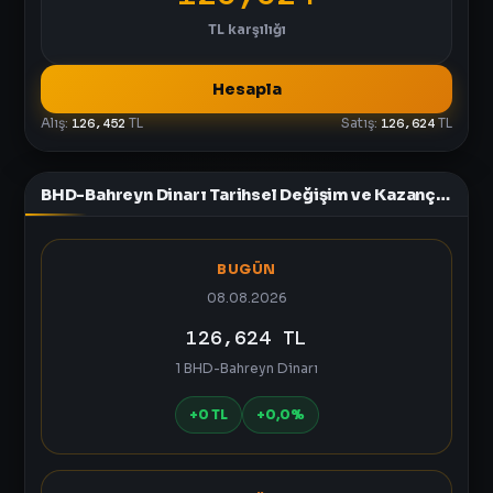
TL
karşılığı
Hesapla
Alış:
126,452
TL
Satış:
126,624
TL
BHD-Bahreyn Dinarı Tarihsel Değişim ve Kazanç Tablosu
BUGÜN
08.08.2026
126,624 TL
1 BHD-Bahreyn Dinarı
+0 TL
+0,0%