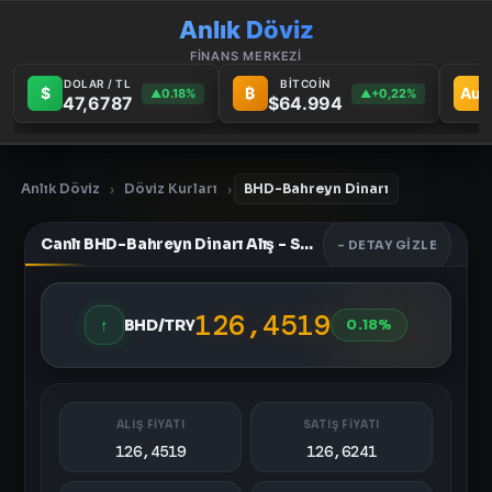
Anlık Döviz
FİNANS MERKEZİ
DOLAR / TL
BİTCOİN
$
₿
Au
0.18%
+0,22%
▲
▲
47,6787
$64.994
Anlık Döviz
Döviz Kurları
BHD-Bahreyn Dinarı
›
›
Canlı BHD-Bahreyn Dinarı Alış - Satış Fiyatları
- DETAY GIZLE
126,4519
↑
BHD/TRY
0.18%
ALIŞ FİYATI
SATIŞ FİYATI
126,4519
126,6241