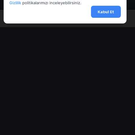
Gizlilik
politikalarımızı inceleyebilirsiniz.
Kabul Et
Menü
Anasayfa
Döviz
Borsa
Haberler
AnlikDoviz.co
Döviz kurları, altın fiyatları ve forex paritelerini anlık takip edin.
Banka altın makasları, Harem fiyatları ve finansal hesaplama
araçlarını karşılaştırın.
HIZLI ERIŞIM
Sitene Ekle