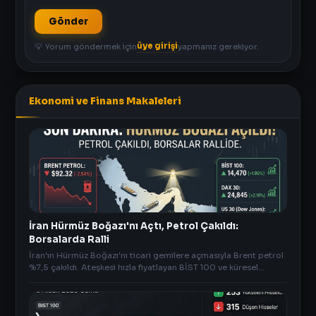
Gönder
üye girişi
💡 Yorum göndermek için
yapmanız gerekiyor.
Ekonomi ve Finans Makaleleri
İran Hürmüz Boğazı'nı Açtı, Petrol Çakıldı:
Borsalarda Ralli
İran'ın Hürmüz Boğazı'nı ticari gemilere açmasıyla Brent petrol
%7,5 çakıldı. Ateşkesi hızla fiyatlayan BİST 100 ve küresel
borsalar yeni zirveleri hedefliyor.