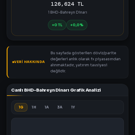
126,624 TL
1 BHD-Bahreyn Dinarı
+0 TL
+0,0%
Bu sayfada gösterilen döviz/parite
değerleri anlık olarak fx piyasasından
VERI HAKKINDA
alınmaktadır, yatırım tavsiyesi
değildir.
Canlı BHD-Bahreyn Dinarı Grafik Analizi
1G
1H
1A
3A
1Y