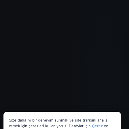
Size daha iyi bir deneyim sunmak ve site trafiğini analiz
etmek için çerezleri kullanıyoruz. Detaylar için
Çerez
ve