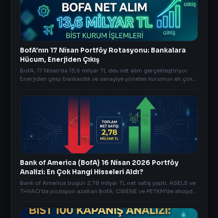
BofA'nın 17 Nisan Portföy Rotasyonu: Bankalara
Hücum, Enerjiden Çıkış
BofA, 17 Nisan'da 13,6 milyar TL dev net alım gerçekleştiriyor.
Enerjiden çıkıp bankacılık ve sanayiye yönelen kurumun en çok
aldığı ve sattığı hisseler
Bank of America (BofA) 16 Nisan 2026 Portföy
Analizi: En Çok Hangi Hisseleri Aldı?
Bank of America bugün 2,78 milyar TL net satış yaptı. ASELS ve
THYAO’da pozisyon azaltan BofA; CWENE ve PETKM’de alıcıydı.
İşte öne çıkan diğer detaylar..