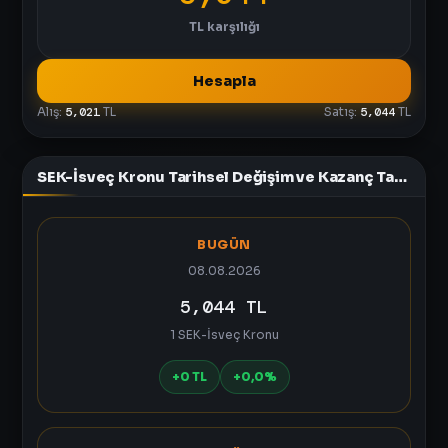
TL
karşılığı
Hesapla
Alış:
5,021
TL
Satış:
5,044
TL
SEK-İsveç Kronu Tarihsel Değişim ve Kazanç Tablosu
BUGÜN
08.08.2026
5,044 TL
1 SEK-İsveç Kronu
+0 TL
+0,0%