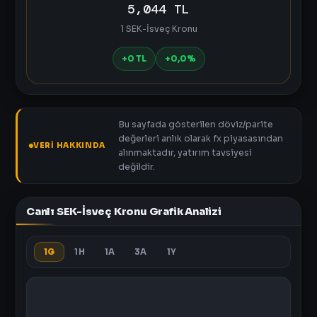
5,044 TL
1 SEK-İsveç Kronu
+0 TL
+0,0%
Bu sayfada gösterilen döviz/parite
değerleri anlık olarak fx piyasasından
VERI HAKKINDA
alınmaktadır, yatırım tavsiyesi
değildir.
Canlı SEK-İsveç Kronu Grafik Analizi
1G
1H
1A
3A
1Y