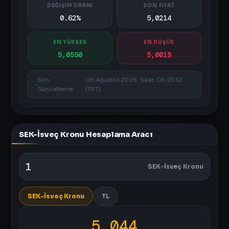
DEĞİŞİM ORANI
SON FİYAT
0.62%
5,0214
EN YÜKSEK
EN DÜŞÜK
5,0550
5,0015
Son
08 Ağustos 2026, Saat: 06:25:52
Güncelleme:
(TRT)
SEK-İsveç Kronu Hesaplama Aracı
SEK-İsveç Kronu
SEK-İsveç Kronu
TL
5,044