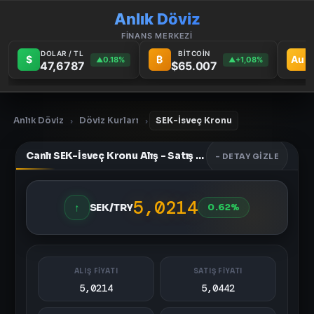
Anlık Döviz
FİNANS MERKEZİ
DOLAR / TL
BİTCOİN
$
₿
Au
0.18%
+1,08%
▲
▲
47,6787
$65.007
Anlık Döviz
Döviz Kurları
SEK-İsveç Kronu
›
›
Canlı SEK-İsveç Kronu Alış - Satış Fiyatları
- DETAY GIZLE
5,0214
↑
SEK/TRY
0.62%
ALIŞ FİYATI
SATIŞ FİYATI
5,0214
5,0442