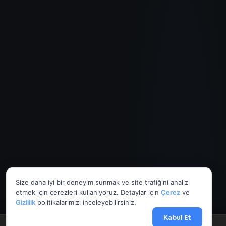
Size daha iyi bir deneyim sunmak ve site trafiğini analiz
etmek için çerezleri kullanıyoruz. Detaylar için
Çerez
ve
Gizlilik
politikalarımızı inceleyebilirsiniz.
Kabul Et