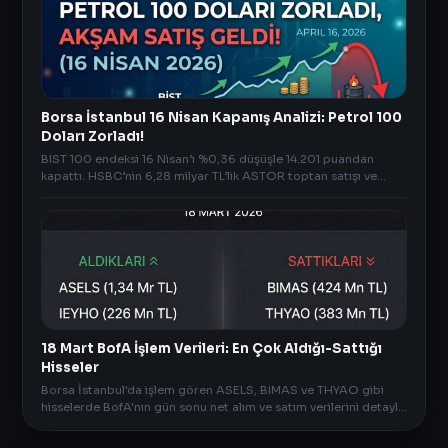
Borsa İstanbul 16 Nisan Kapanış Analizi: Petrol 100
Doları Zorladı!
BIST 100 endeksi 16 Nisan’ı %0,36 düşüşle 14.201 puandan
kapattı. HSBC’nin 6,28 milyar TL’lik ASTOR toptan satışı ve
petrolün 100 doları zorlamasıyla akşam gele
18 Mart BofA İşlem Verileri: En Çok Aldığı-Sattığı
Hisseler
Borsa İstanbul'da işlem gören ASELS, BIMAS ve THYAO gibi
hisselerde BofA'nın gün sonu net alım ve satım verilerini detaylı
inceleyin.