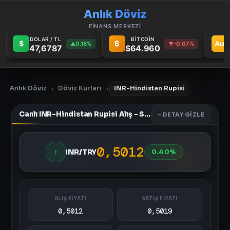
Anlık Döviz
FİNANS MERKEZİ
DOLAR / TL
BİTCOİN
$
₿
Au
0.18%
-0,07%
▲
▼
47,6787
$64.960
Anlık Döviz
Döviz Kurları
INR-Hindistan Rupisi
›
›
Canlı INR-Hindistan Rupisi Alış - Satış Fiyatları
- DETAY GIZLE
0,5012
↑
INR/TRY
0.40%
ALIŞ FİYATI
SATIŞ FİYATI
0,5012
0,5019