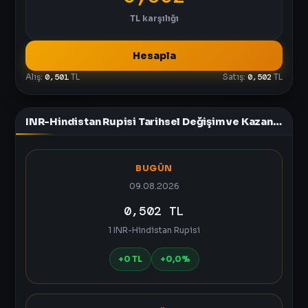
TL
karşılığı
Hesapla
Alış:
0,501
TL
Satış:
0,502
TL
INR-Hindistan Rupisi Tarihsel Değişim ve Kazanç Tablosu
BUGÜN
09.08.2026
0,502 TL
1 INR-Hindistan Rupisi
+0 TL
+0,0%