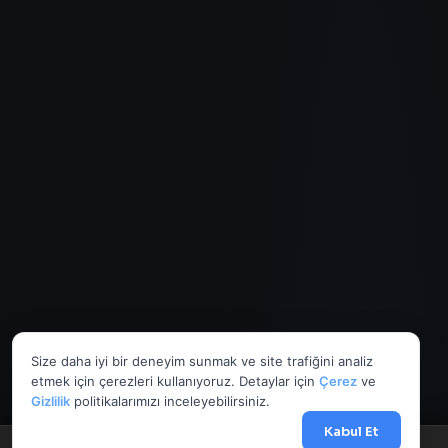
Size daha iyi bir deneyim sunmak ve site trafiğini analiz
etmek için çerezleri kullanıyoruz. Detaylar için
Çerez
ve
Gizlilik
politikalarımızı inceleyebilirsiniz.
Kabul Et