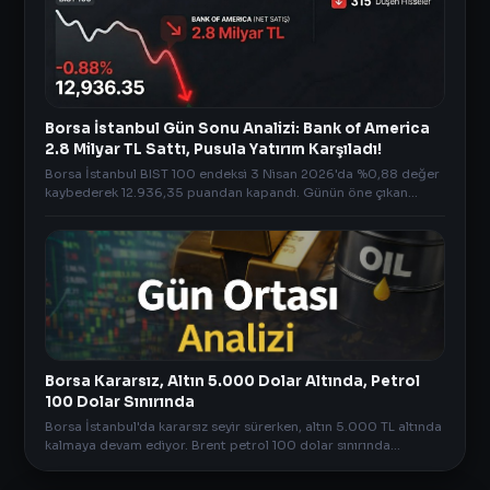
Borsa İstanbul Gün Sonu Analizi: Bank of America
2.8 Milyar TL Sattı, Pusula Yatırım Karşıladı!
Borsa İstanbul BIST 100 endeksi 3 Nisan 2026'da %0,88 değer
kaybederek 12.936,35 puandan kapandı. Günün öne çıkan
haberleri 3 Nisan 2026
Borsa Kararsız, Altın 5.000 Dolar Altında, Petrol
100 Dolar Sınırında
Borsa İstanbul'da kararsız seyir sürerken, altın 5.000 TL altında
kalmaya devam ediyor. Brent petrol 100 dolar sınırında
dalgalanırken Bitcoin'de sınırlı geri çekilme dikkat çekiyor. Gün
ortası piyasa analizi.