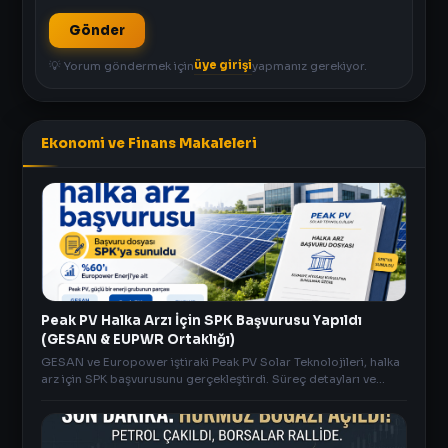
Gönder
üye girişi
💡 Yorum göndermek için
yapmanız gerekiyor.
Ekonomi ve Finans Makaleleri
Peak PV Halka Arzı İçin SPK Başvurusu Yapıldı
(GESAN & EUPWR Ortaklığı)
GESAN ve Europower iştiraki Peak PV Solar Teknolojileri, halka
arz için SPK başvurusunu gerçekleştirdi. Süreç detayları ve
piyasa verileri anlikdoviz.co'da.