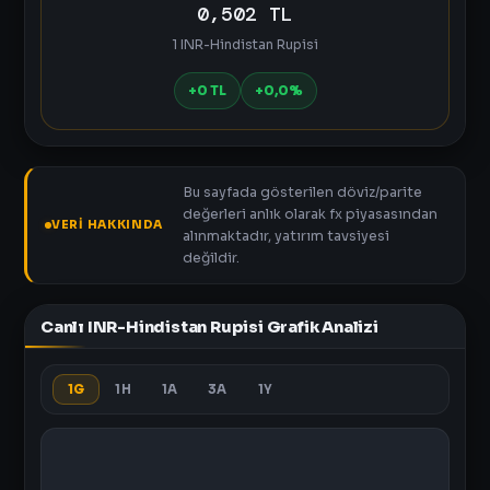
0,502 TL
1 INR-Hindistan Rupisi
+0 TL
+0,0%
Bu sayfada gösterilen döviz/parite
değerleri anlık olarak fx piyasasından
VERI HAKKINDA
alınmaktadır, yatırım tavsiyesi
değildir.
Canlı INR-Hindistan Rupisi Grafik Analizi
1G
1H
1A
3A
1Y