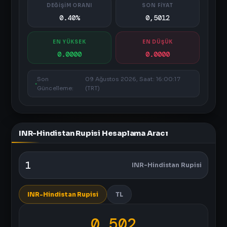
DEĞİŞİM ORANI
SON FİYAT
0.40%
0,5012
EN YÜKSEK
EN DÜŞÜK
0.0000
0.0000
Son
09 Ağustos 2026, Saat: 16:00:17
Güncelleme:
(TRT)
INR-Hindistan Rupisi Hesaplama Aracı
INR-Hindistan Rupisi
INR-Hindistan Rupisi
TL
0,502