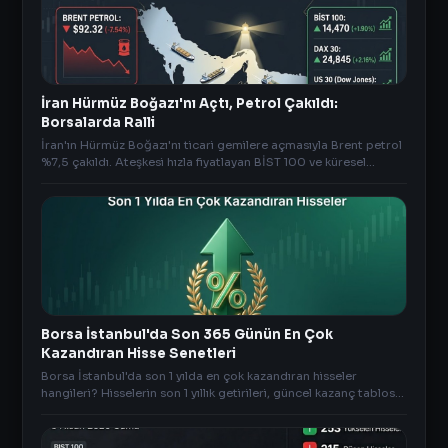
İran Hürmüz Boğazı'nı Açtı, Petrol Çakıldı:
Borsalarda Ralli
İran'ın Hürmüz Boğazı'nı ticari gemilere açmasıyla Brent petrol
%7,5 çakıldı. Ateşkesi hızla fiyatlayan BİST 100 ve küresel
borsalar yeni zirveleri hedefliyor.
Borsa İstanbul'da Son 365 Günün En Çok
Kazandıran Hisse Senetleri
Borsa İstanbul'da son 1 yılda en çok kazandıran hisseler
hangileri? Hisselerin son 1 yıllık getirileri, güncel kazanç tablosu
ve detaylı analizler AnlikDoviz.co