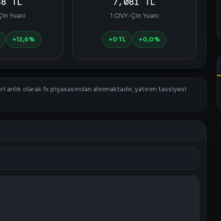
88 TL
7,081 TL
in Yuanı
1 CNY-Çin Yuanı
+12,6%
+0 TL
+0,0%
i anlık olarak fx piyasasından alınmaktadır, yatırım tavsiyesi