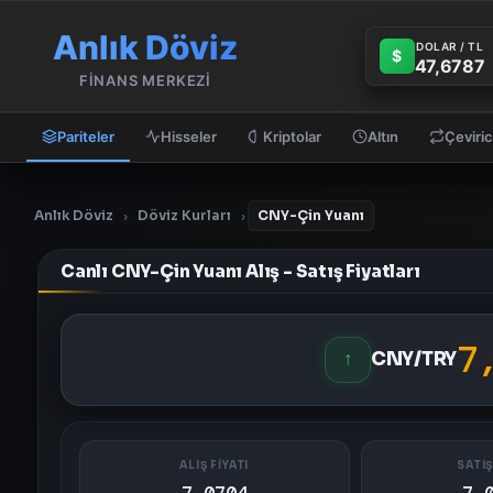
Anlık Döviz
DOLAR / TL
$
47,6787
FİNANS MERKEZİ
Pariteler
Hisseler
Kriptolar
Altın
Çeviric
Anlık Döviz
Döviz Kurları
CNY-Çin Yuanı
›
›
Canlı CNY-Çin Yuanı Alış - Satış Fiyatları
7
↑
CNY/TRY
ALIŞ FİYATI
SATIŞ