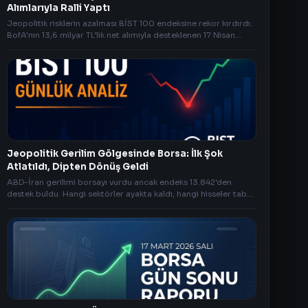
Alımlarıyla Ralli Yaptı
Jeopolitik risklerin azalması BİST 100 endeksine rekor kırdırdı.
BofA'nın 13,6 milyar TL'lik net alımıyla desteklenen 17 Nisan
borsa kapanış analizi.
Jeopolitik Gerilim Gölgesinde Borsa: İlk Şok
Atlatıldı, Dipten Dönüş Geldi
ABD-İran gerilimi borsayı vurdu ancak endeks 13.842'den
destek buldu. Hangi sektörler ayakta kaldı, hangi hisseler taban
oldu? İşte günün piyasa özeti.