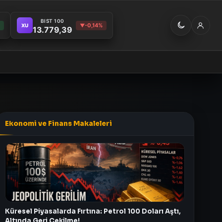
BIST 100
%
-0,14%
XU
▼
13.779,39
Ekonomi ve Finans Makaleleri
Küresel Piyasalarda Fırtına: Petrol 100 Doları Aştı,
Altında Geri Çekilme!