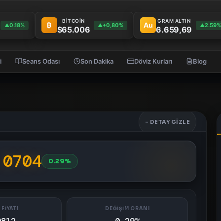
BİTCOİN
GRAM ALTIN
₿
Au
0.18%
+0,80%
2.59
▲
▲
▲
$65.006
6.659,69
i
Seans Odası
Son Dakika
Döviz Kurları
Blog
- DETAY GIZLE
,0704
0.29%
 FİYATI
DEĞİŞİM ORANI