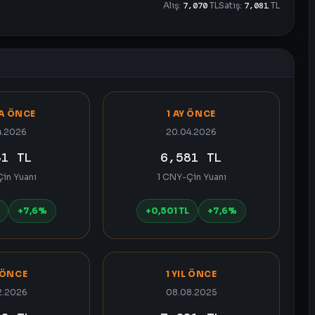
Alış:
7,070
TL
Satış:
7,081
TL
TA ÖNCE
1 AY ÖNCE
4.2026
20.04.2026
81 TL
6,581 TL
in Yuanı
1 CNY-Çin Yuanı
+7,6%
+0,501 TL
+7,6%
 ÖNCE
1 YIL ÖNCE
2.2026
08.08.2025