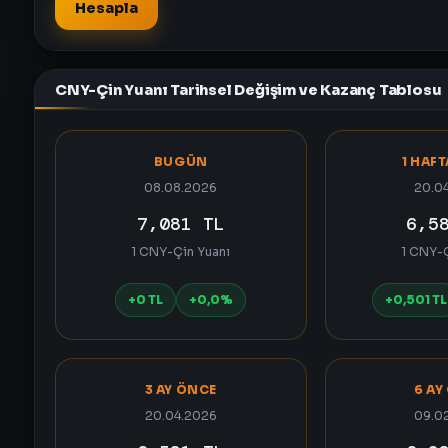
Hesapla
CNY-Çin Yuanı Tarihsel Değişim ve Kazanç Tablosu
BUGÜN
1 HAF
08.08.2026
20.0
7,081 TL
6,5
1 CNY-Çin Yuanı
1 CNY-Ç
+0 TL
+0,0%
+0,501 TL
3 AY ÖNCE
6 AY
20.04.2026
09.0