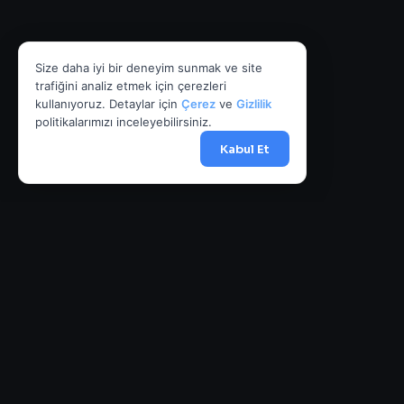
Size daha iyi bir deneyim sunmak ve site
trafiğini analiz etmek için çerezleri
kullanıyoruz. Detaylar için
Çerez
ve
Gizlilik
politikalarımızı inceleyebilirsiniz.
Kabul Et