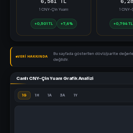
6,581 TL
6,2
1 CNY-Çin Yuanı
1 CNY-Ç
+0,501 TL
+7,6%
+0,794 TL
Bu sayfada gösterilen döviz/parite değerler
VERI HAKKINDA
değildir.
Canlı CNY-Çin Yuanı Grafik Analizi
1G
1H
1A
3A
1Y