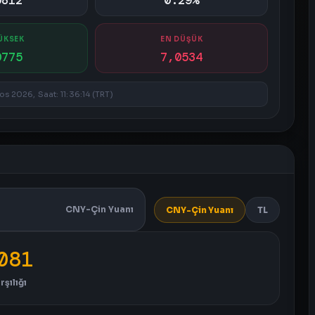
0812
0.29%
ÜKSEK
EN DÜŞÜK
0775
7,0534
s 2026, Saat: 11:36:14 (TRT)
CNY-Çin Yuanı
CNY-Çin Yuanı
TL
081
rşılığı