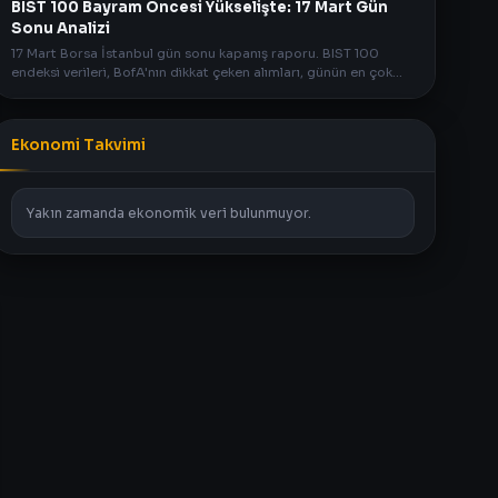
BIST 100 Bayram Öncesi Yükselişte: 17 Mart Gün
Sonu Analizi
17 Mart Borsa İstanbul gün sonu kapanış raporu. BIST 100
endeksi verileri, BofA'nın dikkat çeken alımları, günün en çok
kazandıran ve kaybettiren hisseleri detaylarda.
Ekonomi Takvimi
Yakın zamanda ekonomik veri bulunmuyor.