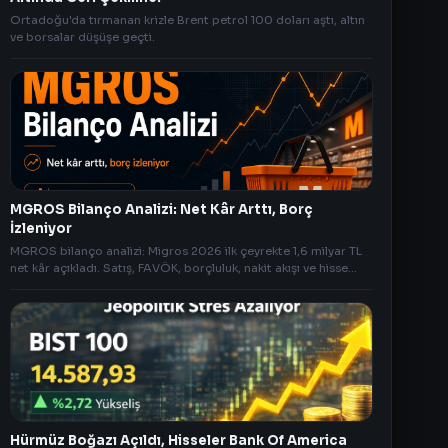
Ortadoğu'da tırmanan krizle Brent petrol 100 doları aştı, altın
ve borsalar düşüşe geçti.
MGROS Bilanço Analizi: Net Kâr Arttı, Borç
İzleniyor
MGROS bilanço analizi: Migros 2026 ilk çeyrekte 1,6 milyar TL
net kâr açıkladı. Satış, FAVÖK, borçluluk, nakit akışı ve hisse
tepkisi.
Hürmüz Boğazı Açıldı, Hisseler Bank Of America