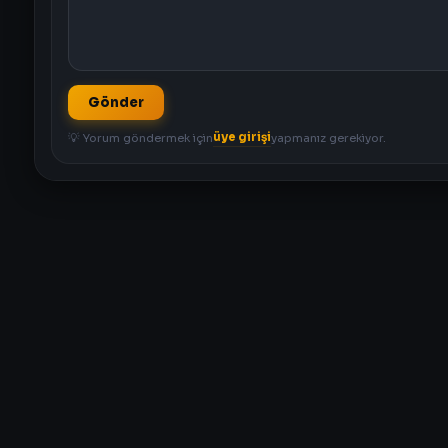
Gönder
üye girişi
💡 Yorum göndermek için
yapmanız gerekiyor.