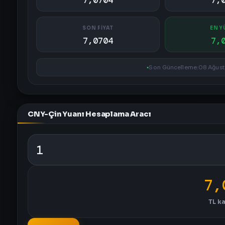
7,0704
7,
SON FİYAT
EN Y
7,0704
7,
Son Güncelleme:
08 Ağusto
CNY-Çin Yuanı Hesaplama Aracı
7,
TL
ka