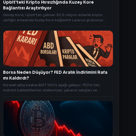
Upbit’teki Kripto Hırsızlığında Kuzey Kore
Bağlantısı Araştırılıyor
Güney Kore, Upbit’ten çalınan 30,6 milyon dolarlık kripto
varlığın arkasında Kuzey Kore bağlantılı Lazarus grubunun
olabileceğini belirterek soruşturma başlattı.
Borsa Neden Düşüyor? FED Aralık İndirimini Rafa
mı Kaldırdı?
Küresel satış baskısı BIST 100’ü aşağı çekiyor. FED'in faiz
indirimi beklentilerinin ötelenmesi, yabancı satışları ve
kriptolardaki düşüş piyasaları olumsuz etkiliyor.