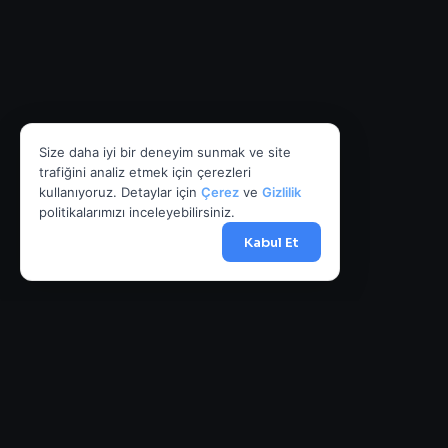
Size daha iyi bir deneyim sunmak ve site
trafiğini analiz etmek için çerezleri
kullanıyoruz. Detaylar için
Çerez
ve
Gizlilik
politikalarımızı inceleyebilirsiniz.
Kabul Et