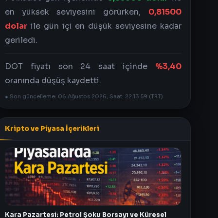
en yüksek seviyesini görürken,
0,81500
dolar
ile gün içi en düşük seviyesine kadar
geriledi.
DOT fiyatı son 24 saat içinde
%3,40
oranında düşüş kaydetti.
● Son güncelleme: 06 Ağustos 2026, Saat: 22:13:59 (TRT)
Kripto ve Piyasa İçerikleri
Kara Pazartesi: Petrol Şoku Borsayı ve Küresel