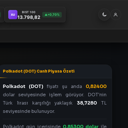
BIST 100
+0,70%
XU
▲
13.798,82
Polkadot (DOT) Canlı Piyasa Özeti
Polkadot (DOT)
fiyatı şu anda
0,82400
dolar seviyesinde işlem görüyor. DOT'nin
Türk lirası karşılığı yaklaşık
38,7280
TL
seviyesinde bulunuyor.
Polkadot gün içerisinde
0,85300 dolar
ile