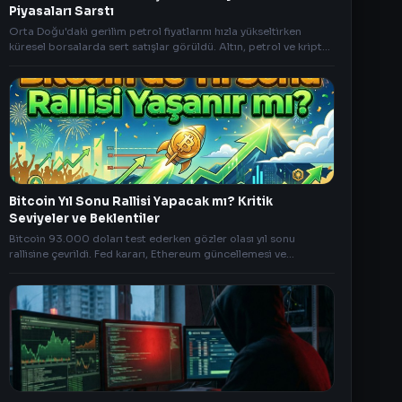
Piyasaları Sarstı
Orta Doğu'daki gerilim petrol fiyatlarını hızla yükseltirken
küresel borsalarda sert satışlar görüldü. Altın, petrol ve kripto
piyasalarında volatilite arttı.
Bitcoin Yıl Sonu Rallisi Yapacak mı? Kritik
Seviyeler ve Beklentiler
Bitcoin 93.000 doları test ederken gözler olası yıl sonu
rallisine çevrildi. Fed kararı, Ethereum güncellemesi ve
piyasadaki son durumun analizi için tıklayın.