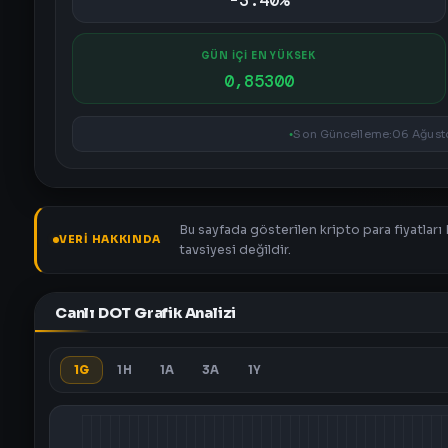
-3.40%
GÜN İÇİ EN YÜKSEK
0,85300
Son Güncelleme:
06 Ağusto
Bu sayfada gösterilen kripto para fiyatları
VERI HAKKINDA
tavsiyesi değildir.
Canlı DOT Grafik Analizi
1G
1H
1A
3A
1Y