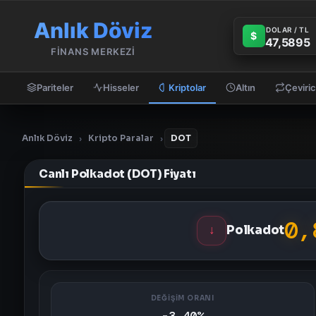
Anlık Döviz
DOLAR / TL
$
47,5895
FİNANS MERKEZİ
Pariteler
Hisseler
Kriptolar
Altın
Çeviric
Anlık Döviz
Kripto Paralar
DOT
›
›
Canlı Polkadot (DOT) Fiyatı
0,
↓
Polkadot
DEĞİŞİM ORANI