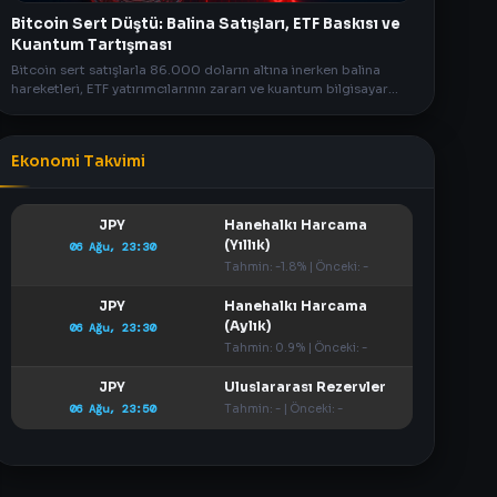
Bitcoin Sert Düştü: Balina Satışları, ETF Baskısı ve
Kuantum Tartışması
Bitcoin sert satışlarla 86.000 doların altına inerken balina
hareketleri, ETF yatırımcılarının zararı ve kuantum bilgisayar
tartışmaları piyasayı karıştırdı.
Ekonomi Takvimi
JPY
Hanehalkı Harcama
(Yıllık)
06 Ağu, 23:30
Tahmin: -1.8% | Önceki: -
JPY
Hanehalkı Harcama
(Aylık)
06 Ağu, 23:30
Tahmin: 0.9% | Önceki: -
JPY
Uluslararası Rezervler
06 Ağu, 23:50
Tahmin: - | Önceki: -