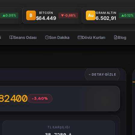
BİTCOİN
GRAM ALTIN
₿
Au
0.05%
-0,68%
0.12%
▲
▼
▲
$64.449
6.502,91
i
Seans Odası
Son Dakika
Döviz Kurları
Blog
- DETAY GIZLE
82400
-3.40%
TL KARŞILIĞI