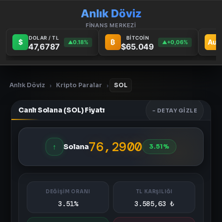
Anlık Döviz
FİNANS MERKEZİ
DOLAR / TL
BİTCOİN
$
₿
Au
0.18%
+0,06%
▲
▲
47,6787
$65.049
Anlık Döviz
Kripto Paralar
SOL
›
›
Canlı Solana (SOL) Fiyatı
- DETAY GIZLE
76,2900
↑
Solana
3.51%
DEĞİŞİM ORANI
TL KARŞILIĞI
3.51%
3.585,63 ₺