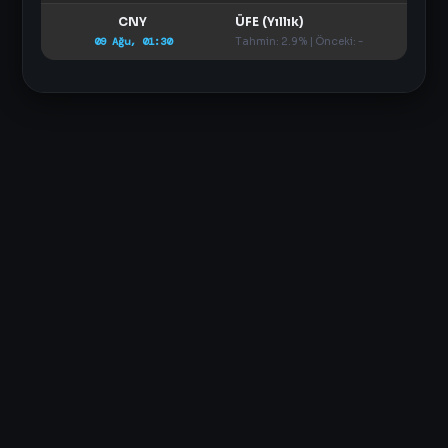
CNY
ÜFE (Yıllık)
09 Ağu, 01:30
Tahmin: 2.9% | Önceki: -