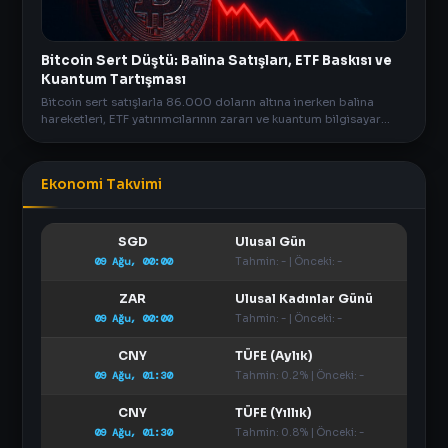
Bitcoin Sert Düştü: Balina Satışları, ETF Baskısı ve
Kuantum Tartışması
Bitcoin sert satışlarla 86.000 doların altına inerken balina
hareketleri, ETF yatırımcılarının zararı ve kuantum bilgisayar
tartışmaları piyasayı karıştırdı.
Ekonomi Takvimi
SGD
Ulusal Gün
09 Ağu, 00:00
Tahmin: - | Önceki: -
ZAR
Ulusal Kadınlar Günü
09 Ağu, 00:00
Tahmin: - | Önceki: -
CNY
TÜFE (Aylık)
09 Ağu, 01:30
Tahmin: 0.2% | Önceki: -
CNY
TÜFE (Yıllık)
09 Ağu, 01:30
Tahmin: 0.8% | Önceki: -