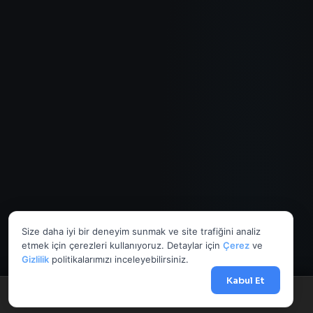
Size daha iyi bir deneyim sunmak ve site trafiğini analiz
etmek için çerezleri kullanıyoruz. Detaylar için
Çerez
ve
Gizlilik
politikalarımızı inceleyebilirsiniz.
Kabul Et
Menü
Anasayfa
Döviz
Borsa
Haberler