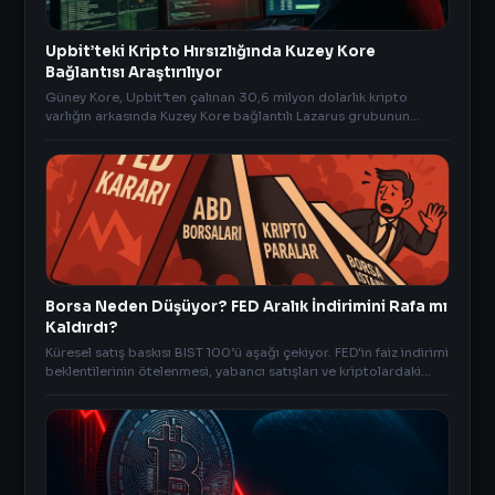
Upbit’teki Kripto Hırsızlığında Kuzey Kore
Bağlantısı Araştırılıyor
Güney Kore, Upbit’ten çalınan 30,6 milyon dolarlık kripto
varlığın arkasında Kuzey Kore bağlantılı Lazarus grubunun
olabileceğini belirterek soruşturma başlattı.
Borsa Neden Düşüyor? FED Aralık İndirimini Rafa mı
Kaldırdı?
Küresel satış baskısı BIST 100’ü aşağı çekiyor. FED'in faiz indirimi
beklentilerinin ötelenmesi, yabancı satışları ve kriptolardaki
düşüş piyasaları olumsuz etkiliyor.