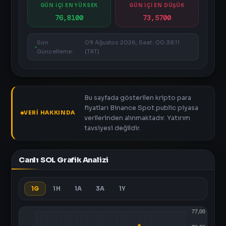
GÜN İÇİ EN YÜKSEK
GÜN İÇİ EN DÜŞÜK
76,8100
73,5700
Son
09 Ağustos 2026, Saat: 00:38:11
Güncelleme:
(TRT)
Bu sayfada gösterilen kripto para
fiyatları Binance Spot public piyasa
VERI HAKKINDA
verilerinden alınmaktadır. Yatırım
tavsiyesi değildir.
Canlı SOL Grafik Analizi
1G
1H
1A
3A
1Y