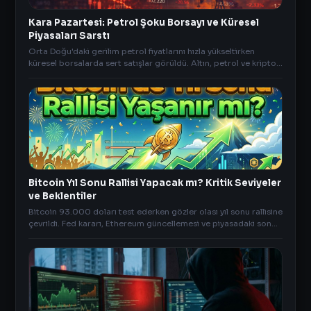
Kara Pazartesi: Petrol Şoku Borsayı ve Küresel
Piyasaları Sarstı
Orta Doğu'daki gerilim petrol fiyatlarını hızla yükseltirken
küresel borsalarda sert satışlar görüldü. Altın, petrol ve kripto
piyasalarında volatilite arttı.
Bitcoin Yıl Sonu Rallisi Yapacak mı? Kritik Seviyeler
ve Beklentiler
Bitcoin 93.000 doları test ederken gözler olası yıl sonu rallisine
çevrildi. Fed kararı, Ethereum güncellemesi ve piyasadaki son
durumun analizi için tıklayın.