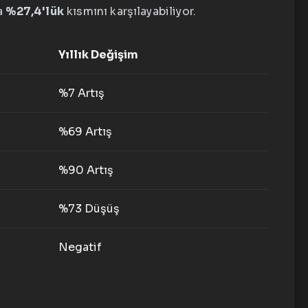
ca
%27,4'lük
kısmını karşılayabiliyor.
Yıllık Değişim
%7 Artış
%69 Artış
%90 Artış
%73 Düşüş
Negatif