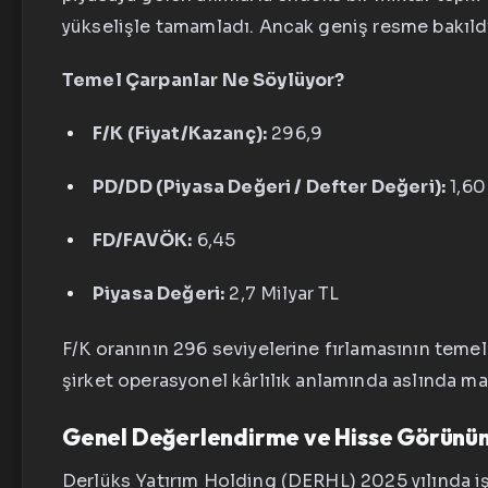
yükselişle tamamladı. Ancak geniş resme bakıldı
Temel Çarpanlar Ne Söylüyor?
F/K (Fiyat/Kazanç):
296,9
PD/DD (Piyasa Değeri / Defter Değeri):
1,60
FD/FAVÖK:
6,45
Piyasa Değeri:
2,7 Milyar TL
F/K oranının 296 seviyelerine fırlamasının temel
şirket operasyonel kârlılık anlamında aslında mak
Genel Değerlendirme ve Hisse Görünü
Derlüks Yatırım Holding (DERHL) 2025 yılında iş 