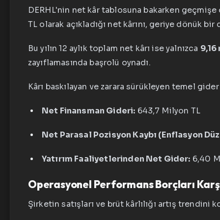
DERHL'nin net kâr tablosuna bakarken geçmişe d
TL olarak açıkladığı net kârını, geriye dönük bi
Bu yılın 12 aylık toplam net kârı ise yalnızca
9,16
zayıflamasında başrolü oynadı.
Kârı baskılayan ve zarara sürükleyen temel gider 
Net Finansman Gideri:
643,7 Milyon TL
Net Parasal Pozisyon Kaybı (Enflasyon Düz
Yatırım Faaliyetlerinden Net Gider:
6,40 M
Operasyonel Performans Borçları Karşı
Şirketin satışları ve brüt kârlılığı artış trendini