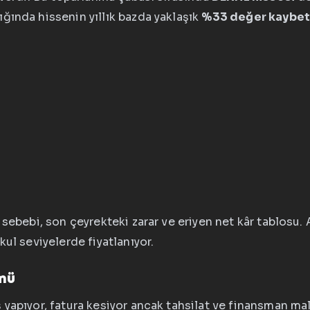
ğında hissenin yıllık bazda yaklaşık
%33 değer kaybet
 sebebi, son çeyrekteki zarar ve eriyen net kâr tablosu
ul seviyelerde fiyatlanıyor.
mü
yapıyor, fatura kesiyor ancak tahsilat ve finansman mali