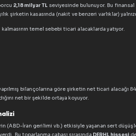
 borcu
2,18 milyar TL
seviyesinde bulunuyor. Bu finansal 
lık şirketin kasasında (nakit ve benzeri varlıklar) yalnı
kalmasının temel sebebi ticari alacaklarda yatıyor.
pılmış bilançolarına göre şirketin net ticari alacağı 84
ığını net bir şekilde ortaya koyuyor.
alizi
erin (ABD-İran gerilimi vb.) etkisiyle yaşanan sert düş
 verdi. Bu toparlanma çabası sırasında
DERHL hissesi
de