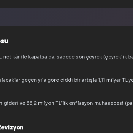
osu
TL net kâr ile kapatsa da, sadece son çeyrek (çeyreklik 
alacaklar geçen yıla göre ciddi bir artışla 1,11 milyar TL'
 gideri ve 66,2 milyon TL'lik enflasyon muhasebesi (para
Revizyon