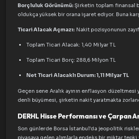
Borçluluk Görünümü:
Şirketin toplam finansal
oldukça yüksek bir orana işaret ediyor. Buna karşı
Ticari Alacak Açmazı:
Nakit pozisyonunun zayıf 
Toplam Ticari Alacak: 1,40 Milyar TL
Toplam Ticari Borç: 288,6 Milyon TL
Net Ticari Alacaklı Durum: 1,11 Milyar TL
Geçen sene Aralık ayının enflasyon düzeltmesi ya
denli büyümesi, şirketin nakit yaratmakta zorland
DERHL Hisse Performansı ve Çarpan An
Son günlerde Borsa İstanbul'da jeopolitik riskl
piyasaya gelen alımlarla endeks bir miktar tepki