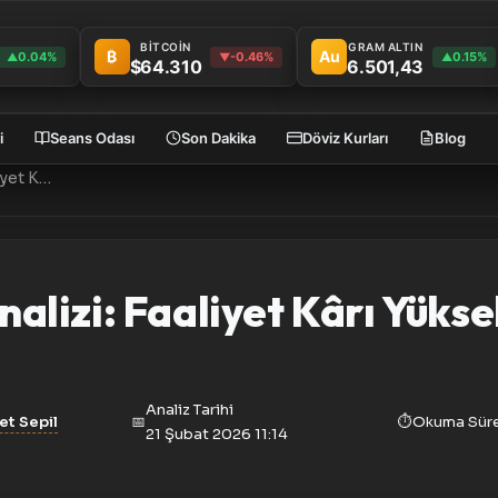
BİTCOİN
GRAM ALTIN
₿
Au
0.04%
-0.46%
0.15%
▲
▼
▲
$64.310
6.501,43
i
Seans Odası
Son Dakika
Döviz Kurları
Blog
DERHL 2025 Bilanço Analizi: Faaliyet Kârı Yükseldi, Net Kâr Eridi
lizi: Faaliyet Kârı Yüksel
Analiz Tarihi
et Sepil
📅
⏱️
Okuma Süre
21 Şubat 2026 11:14