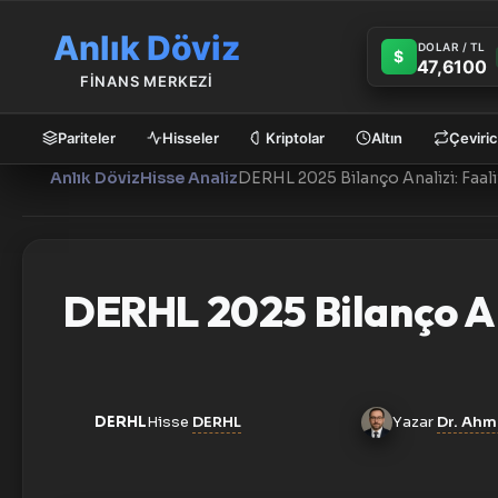
Anlık Döviz
DOLAR / TL
$
47,6100
FİNANS MERKEZİ
Pariteler
Hisseler
Kriptolar
Altın
Çeviric
Anlık Döviz
Hisse Analiz
DERHL 2025 Bilanço Ana
DERHL
Hisse
DERHL
Yazar
Dr. Ahm