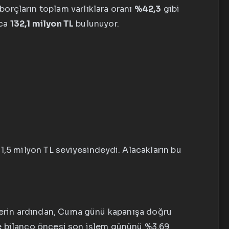
borçların toplam varlıklara oranı
%42,3
gibi
zca
132,1 milyon TL
bulunuyor.
1,5 milyon TL seviyesindeydi. Alacakların bu
üşlerin ardından, Cuma günü kapanışa doğru
 bilanço öncesi son işlem gününü %3,69