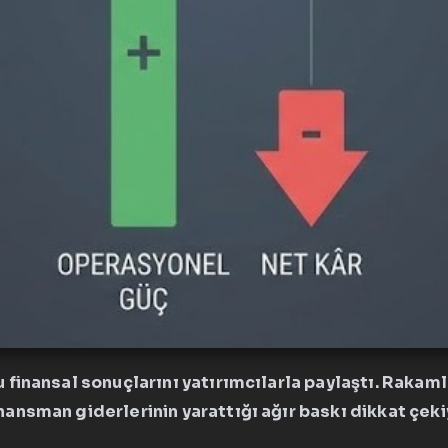
 finansal sonuçlarını yatırımcılarla paylaştı. Rakam
nansman giderlerinin yarattığı ağır baskı dikkat çeki