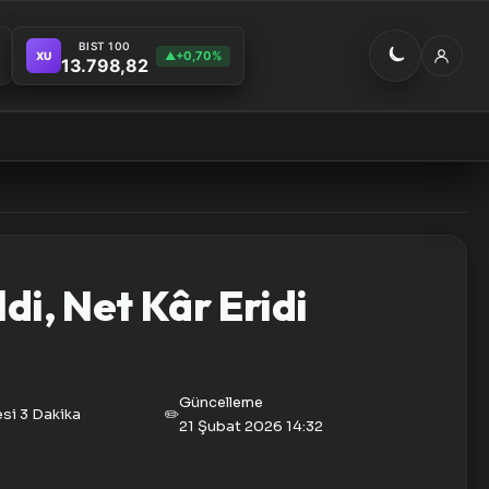
BIST 100
+0,70%
XU
▲
13.798,82
di, Net Kâr Eridi
Güncelleme
si
3 Dakika
✏️
21 Şubat 2026 14:32