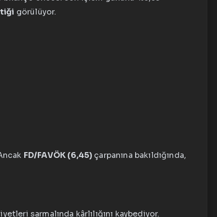
tiği
görülüyor.
. Ancak
FD/FAVÖK (6,45)
çarpanına bakıldığında,
yetleri sarmalında kârlılığını kaybediyor.