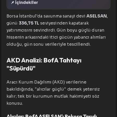
📌 İçindekiler
Borsa İstanbul'da savunma sanayi devi
ASELSAN
,
günü
336,75 TL
seviyesinden kapatarak
yatırımcısını sevindirdi. Gün boyu güçlü duran
hissenin arkasındaki itici gücün yabancı alımları
olduğu, gün sonu verileriyle tescillendi.
AKD Analizi: BofA Tahtayı
"Süpürdü"
Aracı Kurum Dağılımı (AKD) verilerine
bakıldığında, "alıcılar güçlü" demek yetersiz
kalır; tek bir kurumun mutlak hakimiyeti söz
konusu.
Alıcılar: BofA ASELSAN'ı Rekora Taşıdı