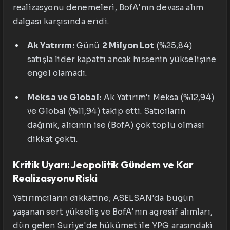
realizasyonu denemeleri, BofA'nın devasa alım
dalgası karşısında eridi.
Ak Yatırım:
Günü
2 Milyon Lot
(%25,84)
satışla lider kapattı ancak hissenin yükselişine
engel olamadı.
Meksa ve Global:
Ak Yatırım'ı Meksa (%12,94)
ve Global (%11,94) takip etti. Satıcıların
dağınık, alıcının ise (BofA) çok toplu olması
dikkat çekti.
Kritik Uyarı: Jeopolitik Gündem ve Kar
Realizasyonu Riski
Yatırımcıların dikkatine; ASELSAN'da bugün
yaşanan sert yükseliş ve BofA'nın agresif alımları,
dün gelen Suriye'de hükümet ile YPG arasındaki