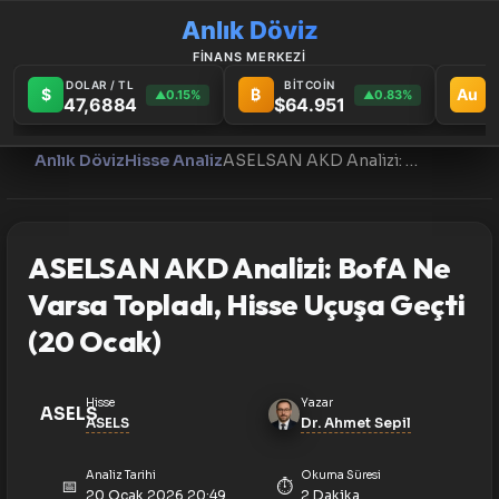
Anlık Döviz
FİNANS MERKEZİ
DOLAR / TL
BİTCOİN
G
$
₿
Au
0.15%
0.83%
▲
▲
47,6884
$64.951
6
Anlık Döviz
Hisse Analiz
ASELSAN AKD Analizi: BofA Ne Varsa Topladı, Hisse Uçuşa Geçti (20 Ocak)
ASELSAN AKD Analizi: BofA Ne
Varsa Topladı, Hisse Uçuşa Geçti
(20 Ocak)
Hisse
Yazar
ASELS
ASELS
Dr. Ahmet Sepil
Analiz Tarihi
Okuma Süresi
📅
⏱️
20 Ocak 2026 20:49
2 Dakika