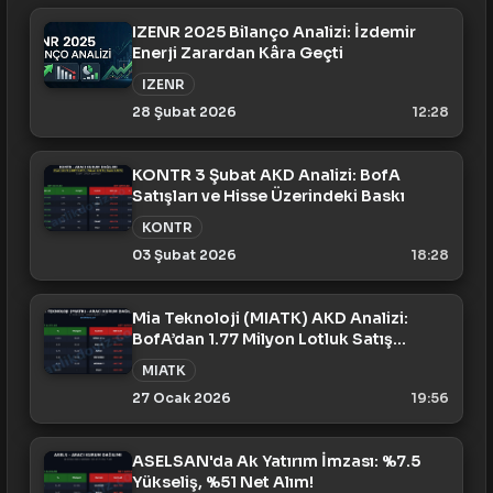
IZENR 2025 Bilanço Analizi: İzdemir
Enerji Zarardan Kâra Geçti
IZENR
28 Şubat 2026
12:28
KONTR 3 Şubat AKD Analizi: BofA
Satışları ve Hisse Üzerindeki Baskı
KONTR
03 Şubat 2026
18:28
Mia Teknoloji (MIATK) AKD Analizi:
BofA’dan 1.77 Milyon Lotluk Satış
Baskısı (27 Ocak)
MIATK
27 Ocak 2026
19:56
ASELSAN'da Ak Yatırım İmzası: %7.5
Yükseliş, %51 Net Alım!