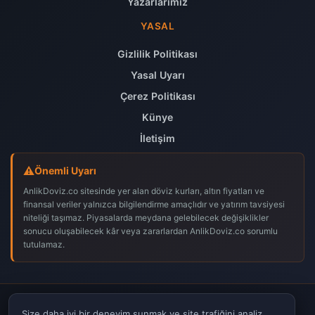
Yazarlarımız
YASAL
Gizlilik Politikası
Yasal Uyarı
Çerez Politikası
Künye
İletişim
Önemli Uyarı
AnlikDoviz.co sitesinde yer alan döviz kurları, altın fiyatları ve
finansal veriler yalnızca bilgilendirme amaçlıdır ve yatırım tavsiyesi
niteliği taşımaz. Piyasalarda meydana gelebilecek değişiklikler
sonucu oluşabilecek kâr veya zararlardan AnlikDoviz.co sorumlu
tutulamaz.
© 2026
AnlikDoviz.co
– Tüm hakları saklıdır.
Size daha iyi bir deneyim sunmak ve site trafiğini analiz