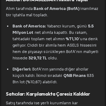
Alım tarafında
Bank of America (BofA)
inanılmaz
bir iştahla mal topladı.
Bank of America:
Yabancı kurum, günü
5.5
Milyon Lot
net alımla kapattı. Bu rakam,
tahtadaki toplam net alımın
%71,10
'una denk
geliyor. Ciddi bir alımla hem ASELS hissesini
hem de piyasayı sürükleyen BofA'nın maliyeti
hissede
329,72 TL
oldu.
Diğerleri:
BofA'nın yanında diğer alıcılar
küçük kaldı. İkinci sıradaki
QNB Finans
835
Bin lot (%10,67) alabildi.
Satıcılar: Karşılamakta Çaresiz Kaldılar
Satış tarafında ise yerli kurumların kar