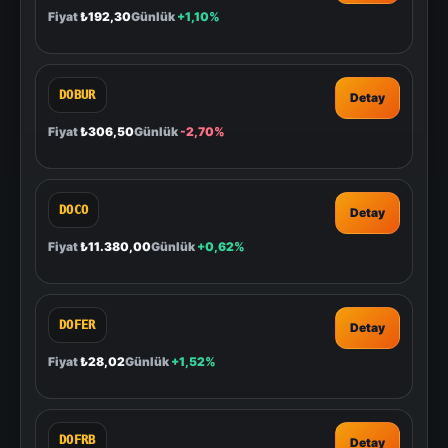
Fiyat
₺192,30
Günlük
+1,10%
DOBUR
Detay
Fiyat
₺306,50
Günlük
-2,70%
DOCO
Detay
Fiyat
₺11.380,00
Günlük
+0,62%
DOFER
Detay
Fiyat
₺28,02
Günlük
+1,52%
DOFRB
Detay