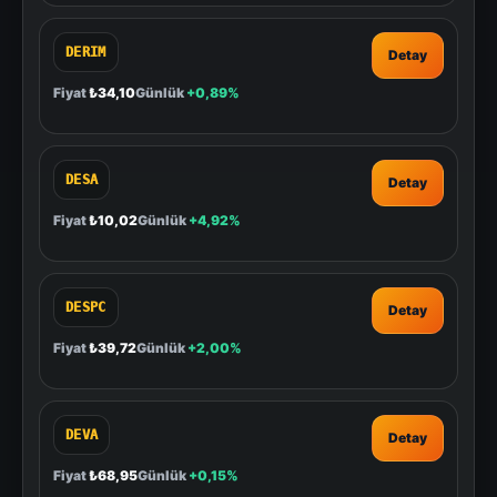
DERIM
Detay
Fiyat
₺34,10
Günlük
+0,89%
DESA
Detay
Fiyat
₺10,02
Günlük
+4,92%
DESPC
Detay
Fiyat
₺39,72
Günlük
+2,00%
DEVA
Detay
Fiyat
₺68,95
Günlük
+0,15%