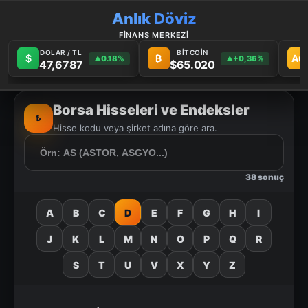
Anlık Döviz
FİNANS MERKEZİ
DOLAR / TL
BİTCOİN
$
₿
Au
0.18%
+0,36%
▲
▲
47,6787
$65.020
Borsa Hisseleri ve Endeksler
₺
Hisse kodu veya şirket adına göre ara.
38 sonuç
A
B
C
D
E
F
G
H
I
J
K
L
M
N
O
P
Q
R
S
T
U
V
X
Y
Z