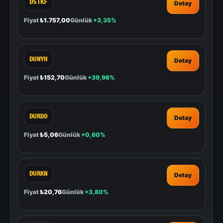
DSTKF
Detay
Fiyat
₺1.757,00
Günlük
+3,35%
DUNYH
Detay
Fiyat
₺152,70
Günlük
+39,96%
DURDO
Detay
Fiyat
₺5,06
Günlük
+0,60%
DURKN
Detay
Fiyat
₺20,76
Günlük
+3,80%