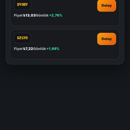
DYOBY
Detay
Fiyat
₺13,03
Günlük
+2,76%
DZGYO
Detay
Fiyat
₺7,22
Günlük
+1,69%