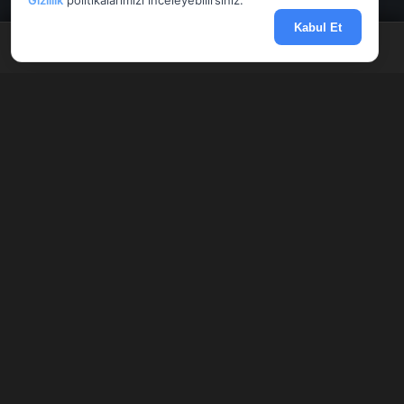
Gizlilik
politikalarımızı inceleyebilirsiniz.
Kabul Et
Anasayfa
Döviz
Borsa
Haberler
Menü
AnlikDoviz.co
Döviz kurları, altın fiyatları ve forex paritelerini anlık takip edin.
Banka altın makasları, Harem fiyatları ve finansal hesaplama
araçlarını karşılaştırın.
HIZLI ERIŞIM
Sitene Ekle
Ekonomik Takvim