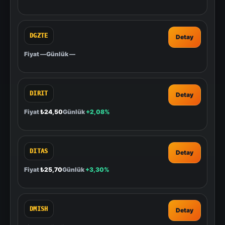
DGZTE
Detay
Fiyat
—
Günlük
—
DIRIT
Detay
Fiyat
₺24,50
Günlük
+2,08%
DITAS
Detay
Fiyat
₺25,70
Günlük
+3,30%
DMISH
Detay