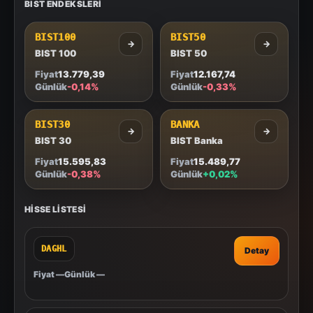
BIST ENDEKSLERI
BIST100
BIST50
→
→
BIST 100
BIST 50
Fiyat
13.779,39
Fiyat
12.167,74
Günlük
-0,14%
Günlük
-0,33%
BIST30
BANKA
→
→
BIST 30
BIST Banka
Fiyat
15.595,83
Fiyat
15.489,77
Günlük
-0,38%
Günlük
+0,02%
HISSE LISTESI
DAGHL
Detay
Fiyat
—
Günlük
—