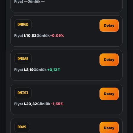
Fiyat
—
Günlük
—
DMRGD
Detay
Fiyat
₺10,82
Günlük
-0,09%
DMSAS
Detay
Fiyat
₺8,19
Günlük
+0,12%
DNISI
Detay
Fiyat
₺20,32
Günlük
-1,55%
DOAS
Detay