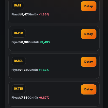
DAGI
Detay
Fiyat
₺9,47
Günlük
-1,35%
DAPGM
Detay
Fiyat
₺8,90
Günlük
+3,49%
DARDL
Detay
Fiyat
₺1,67
Günlük
+1,83%
DCTTR
Detay
Fiyat
₺7,86
Günlük
-6,87%