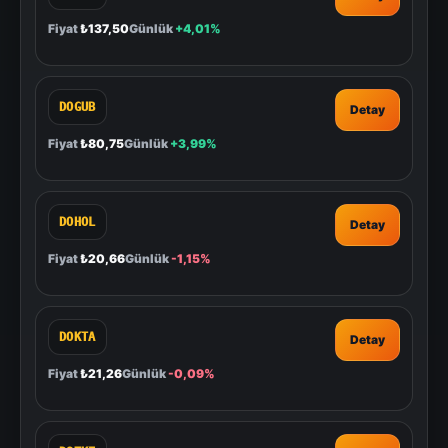
Fiyat
₺137,50
Günlük
+4,01%
DOGUB
Detay
Fiyat
₺80,75
Günlük
+3,99%
DOHOL
Detay
Fiyat
₺20,66
Günlük
-1,15%
DOKTA
Detay
Fiyat
₺21,26
Günlük
-0,09%