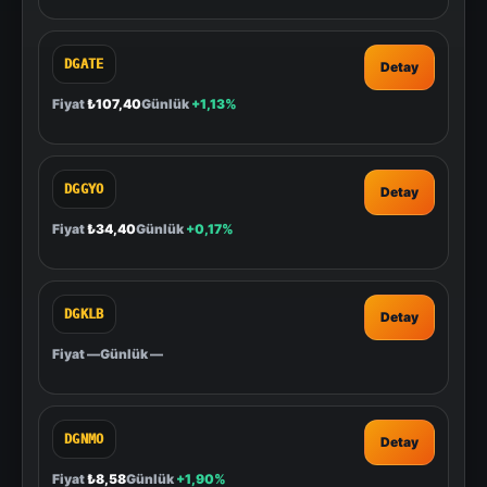
DGATE
Detay
Fiyat
₺107,40
Günlük
+1,13%
DGGYO
Detay
Fiyat
₺34,40
Günlük
+0,17%
DGKLB
Detay
Fiyat
—
Günlük
—
DGNMO
Detay
Fiyat
₺8,58
Günlük
+1,90%