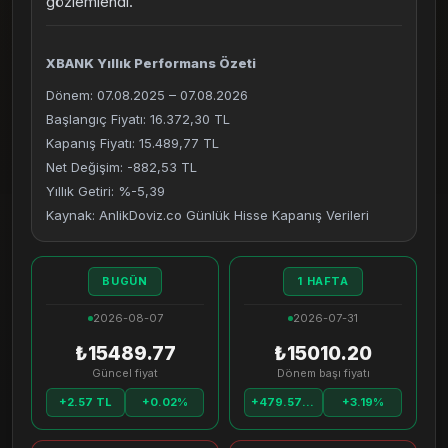
gözlemlendi.
XBANK Yıllık Performans Özeti
Dönem: 07.08.2025 – 07.08.2026
Başlangıç Fiyatı: 16.372,30 TL
Kapanış Fiyatı: 15.489,77 TL
Net Değişim: -882,53 TL
Yıllık Getiri: %-5,39
Kaynak: AnlikDoviz.co Günlük Hisse Kapanış Verileri
BUGÜN
1 HAFTA
2026-08-07
2026-07-31
₺15489.77
₺15010.20
Güncel fiyat
Dönem başı fiyatı
+2.57 TL
+0.02%
+479.57 TL
+3.19%