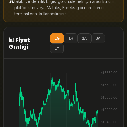
⚠️
takibi ve derinlik bilgisi görüntülemek için aracı kurum
platformları veya Matriks, Foreks gibi ücretli veri
terminallerini kullanabilirsiniz.
1G
1H
1A
3A
📊 Fiyat
Grafiği
1Y