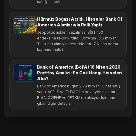
sattığı hisseler
Hürmüz Boğazı Açıldı, Hisseler Bank Of
America Alımlarıyla Ralli Yaptı
Jeopolitik risklerin azalması BİST 100
endeksine rekor kırdırdı. BofA'nın 13,6 milyar
TL'lik net alımıyla desteklenen 17 Nisan borsa
kapanış analizi.
Bank of America (BofA) 16 Nisan 2026
Portföy Analizi: En Çok Hangi Hisseleri
Aldı?
Bank of America bugün 2,78 milyar TL net satış
yaptı. ASELS ve THYAO’da pozisyon azaltan
BofA; CWENE ve PETKM’de alıcıydı. İşte öne
çıkan diğer detaylar..