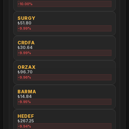
-10.00%
SURGY
₺51.80
-9.99%
CRDFA
₺30.64
-9.99%
ORZAX
₺96.70
-9.96%
BARMA
₺14.84
-9.95%
HEDEF
₺267.25
-9.94%