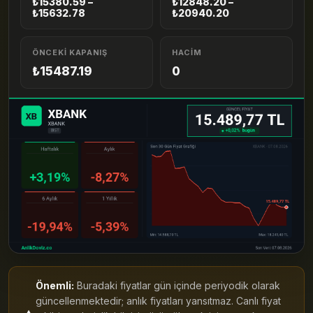
₺15380.59 –
₺12848.20 –
₺15632.78
₺20940.20
ÖNCEKI KAPANIŞ
HACIM
₺15487.19
0
Önemli:
Buradaki fiyatlar gün içinde periyodik olarak
güncellenmektedir; anlık fiyatları yansıtmaz. Canlı fiyat