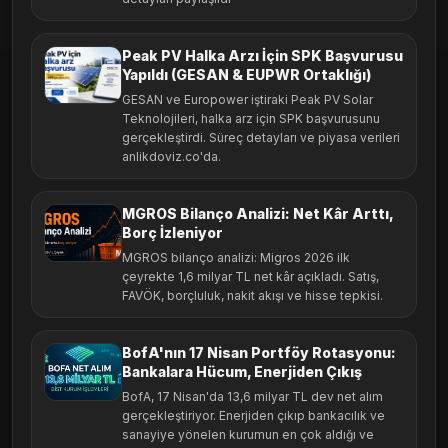
Peak PV Halka Arzı İçin SPK Başvurusu
Yapıldı (GESAN & EUPWR Ortaklığı)
GESAN ve Europower iştiraki Peak PV Solar
Teknolojileri, halka arz için SPK başvurusunu
gerçekleştirdi. Süreç detayları ve piyasa verileri
anlikdoviz.co'da.
MGROS Bilanço Analizi: Net Kâr Arttı,
Borç İzleniyor
MGROS bilanço analizi: Migros 2026 ilk
çeyrekte 1,6 milyar TL net kâr açıkladı. Satış,
FAVÖK, borçluluk, nakit akışı ve hisse tepkisi.
BofA'nın 17 Nisan Portföy Rotasyonu:
Bankalara Hücum, Enerjiden Çıkış
BofA, 17 Nisan'da 13,6 milyar TL dev net alım
gerçekleştiriyor. Enerjiden çıkıp bankacılık ve
sanayiye yönelen kurumun en çok aldığı ve