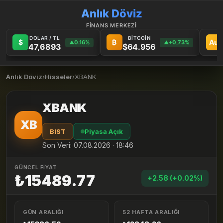
Anlık Döviz
FİNANS MERKEZİ
DOLAR / TL
BİTCOİN
$
₿
Au
0.16%
+0,73%
▲
▲
47,6893
$64.956
Anlık Döviz
›
Hisseler
›
XBANK
XBANK
XB
BIST
Piyasa Açık
Son Veri: 07.08.2026 · 18:46
GÜNCEL FİYAT
₺15489.77
+2.58 (+0.02%)
GÜN ARALIĞI
52 HAFTA ARALIĞI