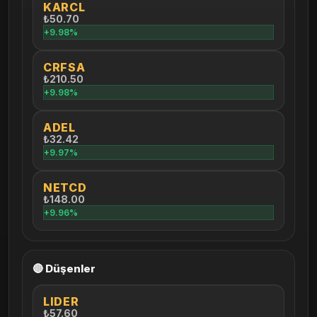
KARCL
₺50.70
+9.98%
CRFSA
₺210.50
+9.98%
ADEL
₺32.42
+9.97%
NETCD
₺148.00
+9.96%
🔴 Düşenler
LIDER
₺57.60