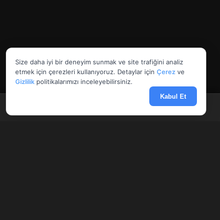
Size daha iyi bir deneyim sunmak ve site trafiğini analiz
etmek için çerezleri kullanıyoruz. Detaylar için
Çerez
ve
Gizlilik
politikalarımızı inceleyebilirsiniz.
Kabul Et
Anasayfa
Döviz
Borsa
Haberler
Menü
AnlikDoviz.co