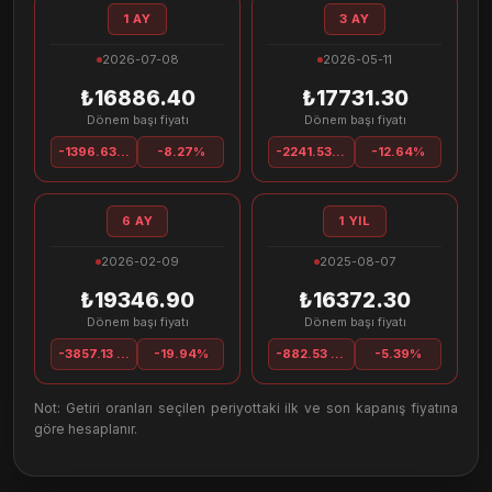
1 AY
3 AY
2026-07-08
2026-05-11
₺16886.40
₺17731.30
Dönem başı fiyatı
Dönem başı fiyatı
-1396.63 TL
-8.27%
-2241.53 TL
-12.64%
6 AY
1 YIL
2026-02-09
2025-08-07
₺19346.90
₺16372.30
Dönem başı fiyatı
Dönem başı fiyatı
-3857.13 TL
-19.94%
-882.53 TL
-5.39%
Not: Getiri oranları seçilen periyottaki ilk ve son kapanış fiyatına
göre hesaplanır.