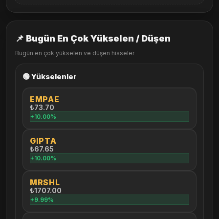
📌 Bugün En Çok Yükselen / Düşen
Bugün en çok yükselen ve düşen hisseler
🟢 Yükselenler
EMPAE
₺73.70
+10.00%
GIPTA
₺67.65
+10.00%
MRSHL
₺1707.00
+9.99%