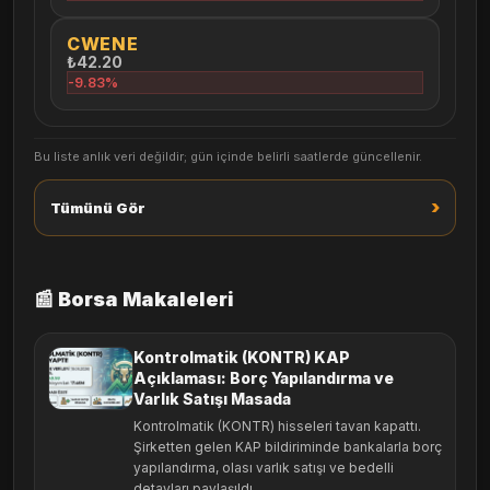
CWENE
₺42.20
-9.83%
Bu liste anlık veri değildir; gün içinde belirli saatlerde güncellenir.
›
Tümünü Gör
📰 Borsa Makaleleri
Kontrolmatik (KONTR) KAP
Açıklaması: Borç Yapılandırma ve
Varlık Satışı Masada
Kontrolmatik (KONTR) hisseleri tavan kapattı.
Şirketten gelen KAP bildiriminde bankalarla borç
yapılandırma, olası varlık satışı ve bedelli
detayları paylaşıldı