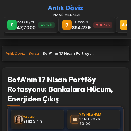
Anlık Döviz
FİNANS MERKEZİ
DOLAR / TL
BİTCOİN
$
₿
Au
0.17%
-0.75%
▲
▼
47,7000
$64.279
Anlık Döviz
Borsa
BofA'nın 17 Nisan Portföy Rotasyonu: Bankalara Hücum, Enerjiden Çıkış
BofA'nın 17 Nisan Portföy
Rotasyonu: Bankalara Hücum,
Enerjiden Çıkış
YAYINLANMA
YAZAR
📅
17 Nis 2026
Yeliz Şirin
20:00