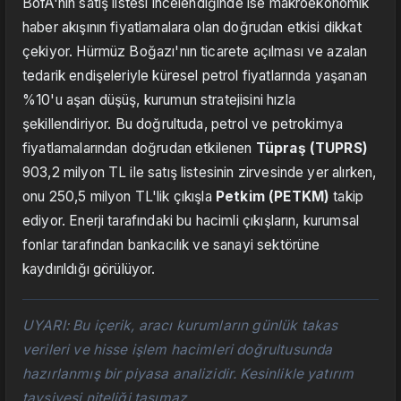
BofA'nın satış listesi incelendiğinde ise makroekonomik
haber akışının fiyatlamalara olan doğrudan etkisi dikkat
çekiyor. Hürmüz Boğazı'nın ticarete açılması ve azalan
tedarik endişeleriyle küresel petrol fiyatlarında yaşanan
%10'u aşan düşüş, kurumun stratejisini hızla
şekillendiriyor. Bu doğrultuda, petrol ve petrokimya
fiyatlamalarından doğrudan etkilenen
Tüpraş (TUPRS)
903,2 milyon TL ile satış listesinin zirvesinde yer alırken,
onu 250,5 milyon TL'lik çıkışla
Petkim (PETKM)
takip
ediyor. Enerji tarafındaki bu hacimli çıkışların, kurumsal
fonlar tarafından bankacılık ve sanayi sektörüne
kaydırıldığı görülüyor.
UYARI: Bu içerik, aracı kurumların günlük takas
verileri ve hisse işlem hacimleri doğrultusunda
hazırlanmış bir piyasa analizidir. Kesinlikle yatırım
tavsiyesi niteliği taşımaz.