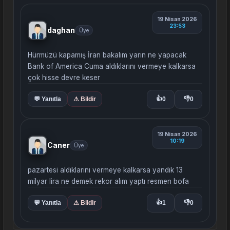
19 Nisan 2026
23:53
daghan
Üye
Hürmüzü kapamış İran bakalım yarın ne yapacak
Bank of America Cuma aldıklarını vermeye kalkarsa
çok hisse devre keser
👍
👎
💬 Yanıtla
⚠ Bildir
0
0
19 Nisan 2026
10:19
Caner
Üye
pazartesi aldıklarını vermeye kalkarsa yandık 13
milyar lira ne demek rekor alım yaptı resmen bofa
👍
👎
💬 Yanıtla
⚠ Bildir
1
0