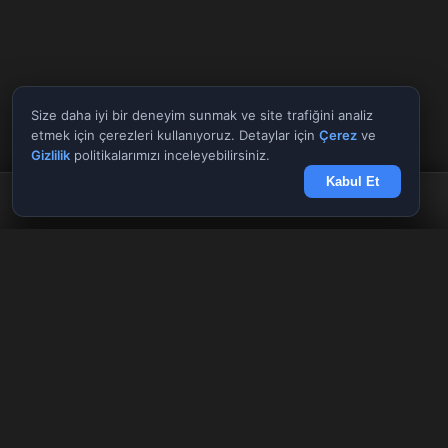
Size daha iyi bir deneyim sunmak ve site trafiğini analiz
etmek için çerezleri kullanıyoruz. Detaylar için
Çerez
ve
Gizlilik
politikalarımızı inceleyebilirsiniz.
Kabul Et
Anasayfa
Döviz
Borsa
Haberler
Menü
Tüm Araçlar
✕
Giriş Yap
Kayıt Ol
AnlikDoviz.co
Döviz kurları, altın fiyatları ve forex paritelerini anlık takip edin.