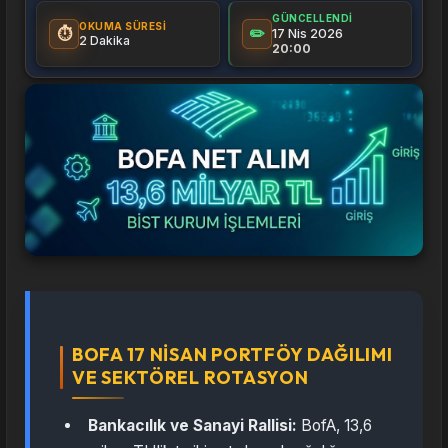
GÜNCELLENDI
OKUMA SÜRESI
⏱️
✏️
17 Nis 2026
2 Dakika
20:00
BOFA 17 NISAN PORTFÖY DAĞILIMI
VE SEKTÖREL ROTASYON
Bankacılık ve Sanayi Rallisi:
BofA, 13,6