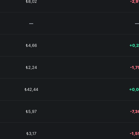
₺8,02
-2,
—
—
₺4,66
+0,
₺2,24
-1,
₺42,44
+0,
₺5,97
-7,
₺3,17
-1,