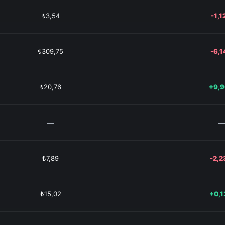
₺3,54
-1,
₺309,75
-6,
₺20,76
+9,
—
—
₺7,89
-2,
₺15,02
+0,