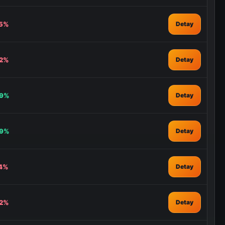
35%
Detay
32%
Detay
59%
Detay
29%
Detay
54%
Detay
82%
Detay