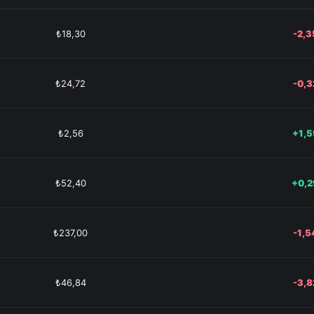
₺18,30
-2,
₺24,72
-0,
₺2,56
+1,
₺52,40
+0,
₺237,00
-1,
₺46,84
-3,