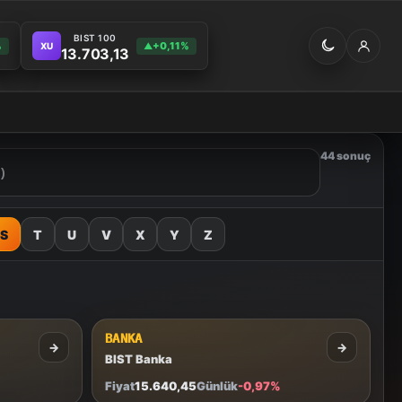
BIST 100
%
+0,11%
XU
▲
13.703,13
44 sonuç
S
T
U
V
X
Y
Z
BANKA
→
→
BIST Banka
Fiyat
15.640,45
Günlük
-0,97%