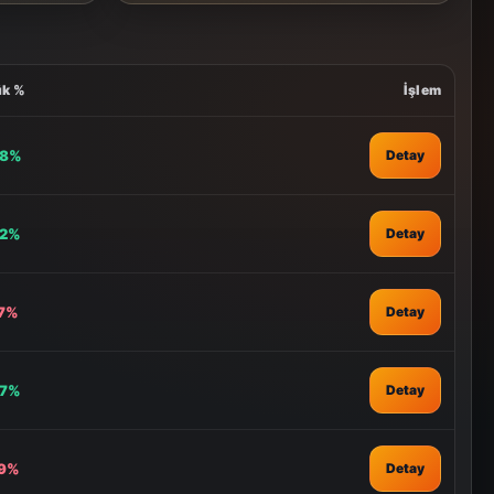
ük %
İşlem
68%
Detay
22%
Detay
47%
Detay
07%
Detay
99%
Detay