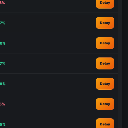
58%
Detay
57%
Detay
00%
Detay
67%
Detay
98%
Detay
05%
Detay
85%
Detay