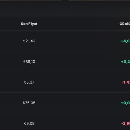
Son Fiyat
Günl
₺21,46
+4,
₺89,10
+0,
₺5,37
-1,
₺75,05
+0,
₺9,09
-2,