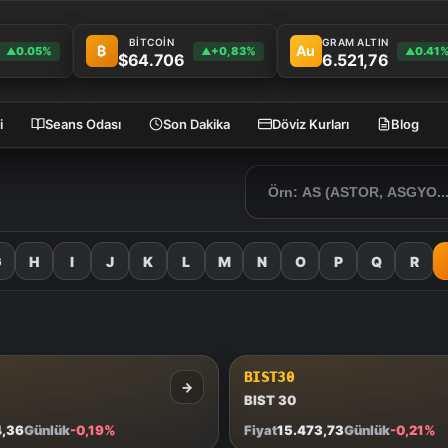
BİTCOİN
GRAM ALTIN
₿
Au
0.05%
+0,83%
0.41
▲
▲
▲
$64.706
6.521,76
i
Seans Odası
Son Dakika
Döviz Kurları
Blog
G
H
I
J
K
L
M
N
O
P
Q
R
BIST30
→
BIST 30
4,36
Günlük
-0,19%
Fiyat
15.473,73
Günlük
-0,21%