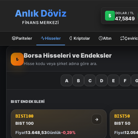
Anlık Döviz
DOLAR / TL
$
47,5849
FİNANS MERKEZİ
Pariteler
Hisseler
Kriptolar
Altın
Çeviric
Borsa Hisseleri ve Endeksler
₺
Hisse kodu veya şirket adına göre ara.
A
B
C
D
E
F
BIST ENDEKSLERI
BIST100
BIST50
→
BIST 100
BIST 50
Fiyat
13.648,53
Günlük
-0,29%
Fiyat
12.05