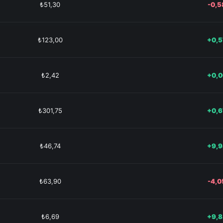
₺51,30
-0,
₺123,00
+0,
₺2,42
+0,
₺301,75
+0,
₺46,74
+9,
₺63,90
-4,
₺6,69
+9,