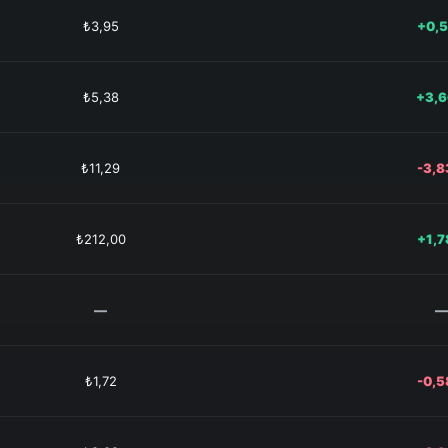
₺3,95
+0,
₺5,38
+3,
₺11,29
-3,
₺212,00
+1,
—
—
₺1,72
-0,