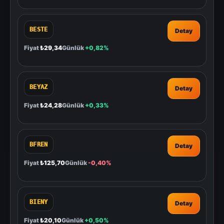
BESTE
Detay
Fiyat
₺29,34
Günlük
+0,82%
BEYAZ
Detay
Fiyat
₺24,28
Günlük
+0,33%
BFREN
Detay
Fiyat
₺125,70
Günlük
-0,40%
BIENY
Detay
Fiyat
₺20,10
Günlük
+0,50%