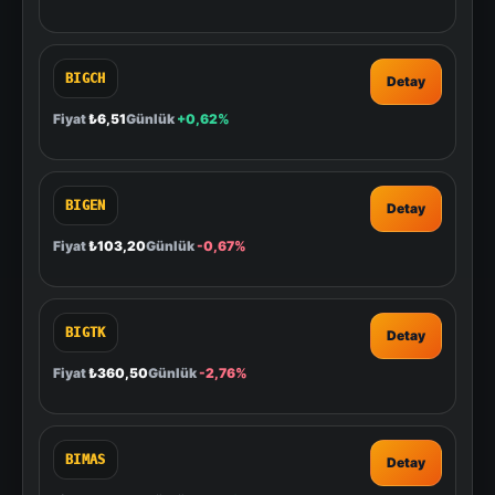
BIGCH
Detay
Fiyat
₺6,51
Günlük
+0,62%
BIGEN
Detay
Fiyat
₺103,20
Günlük
-0,67%
BIGTK
Detay
Fiyat
₺360,50
Günlük
-2,76%
BIMAS
Detay