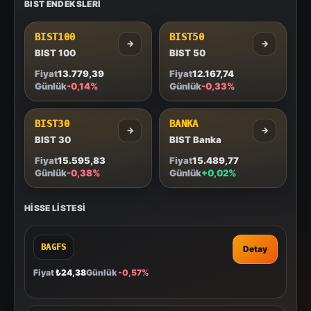
BIST ENDEKSLERI
BIST100
BIST50
→
→
BIST 100
BIST 50
Fiyat
13.779,39
Fiyat
12.167,74
Günlük
-0,14%
Günlük
-0,33%
BIST30
BANKA
→
→
BIST 30
BIST Banka
Fiyat
15.595,83
Fiyat
15.489,77
Günlük
-0,38%
Günlük
+0,02%
HISSE LISTESI
BAGFS
Detay
Fiyat
₺24,38
Günlük
-0,57%