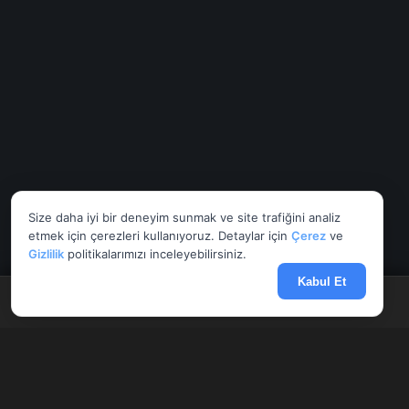
Size daha iyi bir deneyim sunmak ve site trafiğini analiz
etmek için çerezleri kullanıyoruz. Detaylar için
Çerez
ve
Gizlilik
politikalarımızı inceleyebilirsiniz.
Kabul Et
Anasayfa
Döviz
Borsa
Haberler
Menü