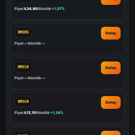
Fiyat
₺34,90
Günlük
+1,87%
BMEKS
Detay
Fiyat
—
Günlük
—
BMELK
Detay
Fiyat
—
Günlük
—
BMSCH
Detay
Fiyat
₺12,10
Günlük
+1,26%