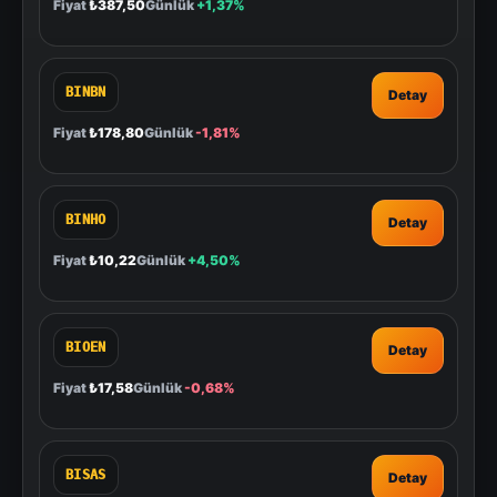
Fiyat
₺387,50
Günlük
+1,37%
BINBN
Detay
Fiyat
₺178,80
Günlük
-1,81%
BINHO
Detay
Fiyat
₺10,22
Günlük
+4,50%
BIOEN
Detay
Fiyat
₺17,58
Günlük
-0,68%
BISAS
Detay