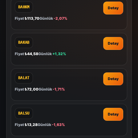
BAHKM
Detay
Fiyat
₺113,70
Günlük
-2,07%
BAKAB
Detay
Fiyat
₺44,58
Günlük
+1,32%
BALAT
Detay
Fiyat
₺72,00
Günlük
-1,71%
BALSU
Detay
Fiyat
₺13,28
Günlük
-1,63%