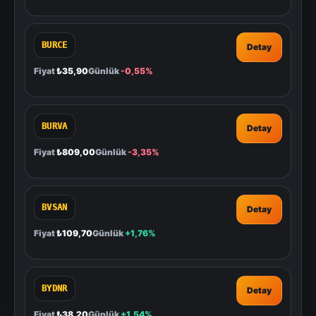
BURCE
Detay
Fiyat
₺35,90
Günlük
-0,55%
BURVA
Detay
Fiyat
₺809,00
Günlük
-3,35%
BVSAN
Detay
Fiyat
₺109,70
Günlük
+1,76%
BYDNR
Detay
Fiyat
₺38,20
Günlük
+1,54%