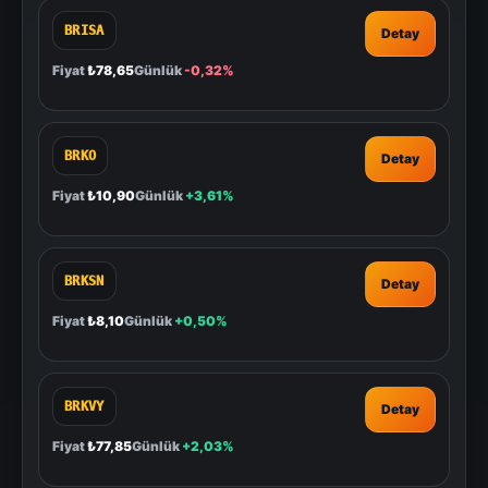
BRISA
Detay
Fiyat
₺78,65
Günlük
-0,32%
BRKO
Detay
Fiyat
₺10,90
Günlük
+3,61%
BRKSN
Detay
Fiyat
₺8,10
Günlük
+0,50%
BRKVY
Detay
Fiyat
₺77,85
Günlük
+2,03%