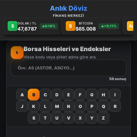
Anlık Döviz
FİNANS MERKEZİ
DOLAR / TL
BİTCOİN
$
₿
Au
0.18%
+0,11%
▲
▲
47,6787
$65.008
Borsa Hisseleri ve Endeksler
₺
Hisse kodu veya şirket adına göre ara.
56 sonuç
A
B
C
D
E
F
G
H
I
J
K
L
M
N
O
P
Q
R
S
T
U
V
X
Y
Z