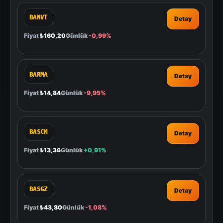
BANVT
Detay
Fiyat
₺160,20
Günlük
-0,99%
BARMA
Detay
Fiyat
₺14,84
Günlük
-9,95%
BASCM
Detay
Fiyat
₺13,36
Günlük
+0,91%
BASGZ
Detay
Fiyat
₺43,80
Günlük
-1,08%