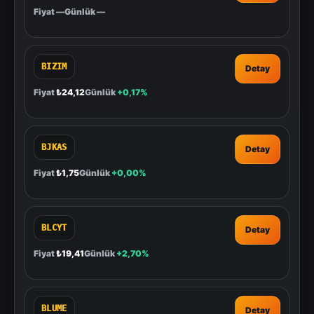
Fiyat
—
Günlük
—
BIZIM
Detay
Fiyat
₺24,12
Günlük
+0,17%
BJKAS
Detay
Fiyat
₺1,75
Günlük
+0,00%
BLCYT
Detay
Fiyat
₺19,41
Günlük
+2,70%
BLUME
Detay