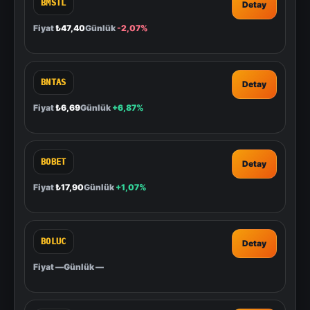
BMSTL
Detay
Fiyat
₺47,40
Günlük
-2,07%
BNTAS
Detay
Fiyat
₺6,69
Günlük
+6,87%
BOBET
Detay
Fiyat
₺17,90
Günlük
+1,07%
BOLUC
Detay
Fiyat
—
Günlük
—