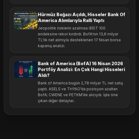
Hürmüz Boğazı Açıldı, Hisseler Bank Of
America Alımlarıyla Ralli Yaptı
Jeopolitik risklerin azalması BİST 100
endeksine rekor kırdırdı. BofA'nın 13,6 milyar
TL'lik net alımıyla desteklenen 17 Nisan borsa
kapanış analizi.
Bank of America (BofA) 16 Nisan 2026
Portföy Analizi: En Çok Hangi Hisseleri
Aldı?
Bank of America bugün 2,78 milyar TL net satış
yaptı. ASELS ve THYAO’da pozisyon azaltan
BofA; CWENE ve PETKM’de alıcıydı. İşte öne
çıkan diğer detaylar..