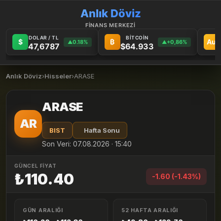
Anlık Döviz
FİNANS MERKEZİ
DOLAR / TL
BİTCOİN
$
₿
Au
0.18%
+0,86%
▲
▲
47,6787
$64.933
Anlık Döviz
›
Hisseler
›
ARASE
ARASE
AR
BIST
Hafta Sonu
Son Veri: 07.08.2026 · 15:40
GÜNCEL FİYAT
₺110.40
-1.60 (-1.43%)
GÜN ARALIĞI
52 HAFTA ARALIĞI