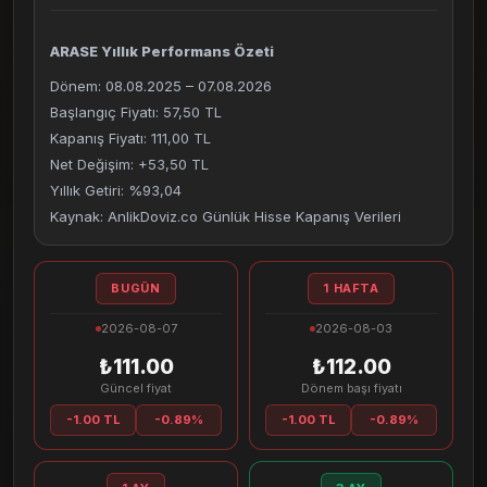
ARASE Yıllık Performans Özeti
Dönem: 08.08.2025 – 07.08.2026
Başlangıç Fiyatı: 57,50 TL
Kapanış Fiyatı: 111,00 TL
Net Değişim: +53,50 TL
Yıllık Getiri: %93,04
Kaynak: AnlikDoviz.co Günlük Hisse Kapanış Verileri
BUGÜN
1 HAFTA
2026-08-07
2026-08-03
₺111.00
₺112.00
Güncel fiyat
Dönem başı fiyatı
-1.00 TL
-0.89%
-1.00 TL
-0.89%