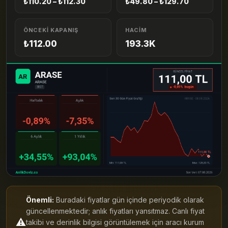
₺110.20 – ₺112.30
₺49.80 – ₺129.70
ÖNCEKI KAPANIŞ
HACIM
₺112.00
193.3K
Önemli:
Buradaki fiyatlar gün içinde periyodik olarak
güncellenmektedir; anlık fiyatları yansıtmaz. Canlı fiyat
⚠️
takibi ve derinlik bilgisi görüntülemek için aracı kurum