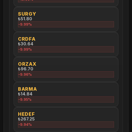
SURGY
₺51.80
-9.99%
CRDFA
₺30.64
-9.99%
ORZAX
₺96.70
-9.96%
BARMA
₺14.84
-9.95%
HEDEF
₺267.25
-9.94%