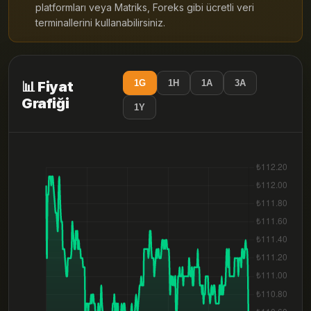
platformları veya Matriks, Foreks gibi ücretli veri
terminallerini kullanabilirsiniz.
1G
1H
1A
3A
📊 Fiyat
Grafiği
1Y