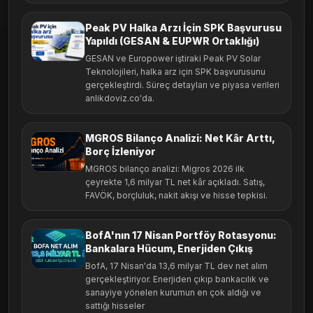
Peak PV Halka Arzı İçin SPK Başvurusu
Yapıldı (GESAN & EUPWR Ortaklığı)
GESAN ve Europower iştiraki Peak PV Solar
Teknolojileri, halka arz için SPK başvurusunu
gerçekleştirdi. Süreç detayları ve piyasa verileri
anlikdoviz.co'da.
MGROS Bilanço Analizi: Net Kâr Arttı,
Borç İzleniyor
MGROS bilanço analizi: Migros 2026 ilk
çeyrekte 1,6 milyar TL net kâr açıkladı. Satış,
FAVÖK, borçluluk, nakit akışı ve hisse tepkisi.
BofA'nın 17 Nisan Portföy Rotasyonu:
Bankalara Hücum, Enerjiden Çıkış
BofA, 17 Nisan'da 13,6 milyar TL dev net alım
gerçekleştiriyor. Enerjiden çıkıp bankacılık ve
sanayiye yönelen kurumun en çok aldığı ve
sattığı hisseler