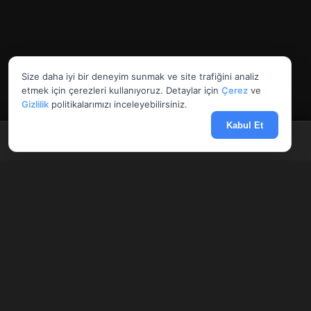
Size daha iyi bir deneyim sunmak ve site trafiğini analiz
etmek için çerezleri kullanıyoruz. Detaylar için
Çerez
ve
Gizlilik
politikalarımızı inceleyebilirsiniz.
Kabul Et
Anasayfa
Döviz
Borsa
Haberler
Menü
AnlikDoviz.co
Döviz kurları, altın fiyatları ve forex paritelerini anlık takip edin.