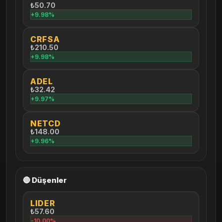
₺50.70
+9.98%
CRFSA
₺210.50
+9.98%
ADEL
₺32.42
+9.97%
NETCD
₺148.00
+9.96%
🔴 Düşenler
LIDER
₺57.60
-10.00%