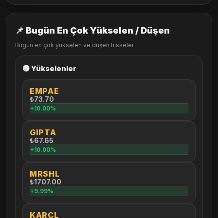
📌 Bugün En Çok Yükselen / Düşen
Bugün en çok yükselen ve düşen hisseler
🟢 Yükselenler
EMPAE
₺73.70
+10.00%
GIPTA
₺67.65
+10.00%
MRSHL
₺1707.00
+9.99%
KARCL