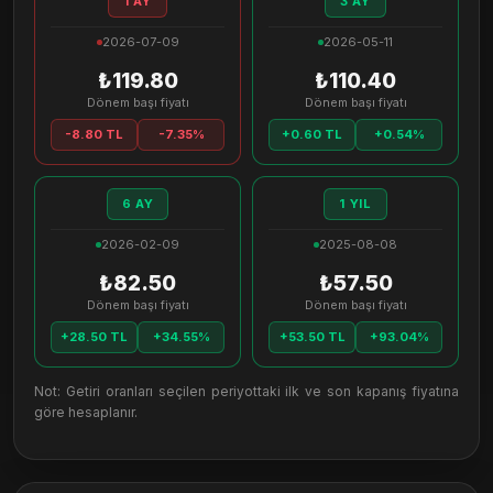
1 AY
3 AY
2026-07-09
2026-05-11
₺119.80
₺110.40
Dönem başı fiyatı
Dönem başı fiyatı
-8.80 TL
-7.35%
+0.60 TL
+0.54%
6 AY
1 YIL
2026-02-09
2025-08-08
₺82.50
₺57.50
Dönem başı fiyatı
Dönem başı fiyatı
+28.50 TL
+34.55%
+53.50 TL
+93.04%
Not: Getiri oranları seçilen periyottaki ilk ve son kapanış fiyatına
göre hesaplanır.