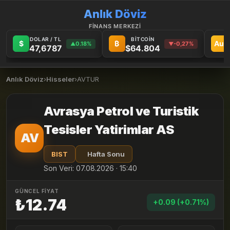
Anlık Döviz
FİNANS MERKEZİ
DOLAR / TL
BİTCOİN
$
₿
Au
0.18%
-0,27%
▲
▼
47,6787
$64.804
Anlık Döviz
›
Hisseler
›
AVTUR
Avrasya Petrol ve Turistik
Tesisler Yatirimlar AS
AV
BIST
Hafta Sonu
Son Veri: 07.08.2026 · 15:40
GÜNCEL FİYAT
₺12.74
+0.09 (+0.71%)