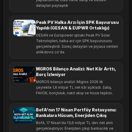
detayları paylaşıldı
Peak PV Halka Arzı İçin SPK Başvurusu
Yapıldı (GESAN & EUPWR Ortaklığı)
GESAN ve Europower iştiraki Peak PV Solar
Teknolojileri, halka arz için SPK başvurusunu
gerçekleştirdi. Süreç detayları ve piyasa verileri
anlikdoviz.co'da.
MGROS Bilanço Analizi: Net Kâr Arttı,
Borç İzleniyor
MGROS bilanço analizi: Migros 2026 ilk
çeyrekte 1,6 milyar TL net kâr açıkladı. Satış,
FAVÖK, borçluluk, nakit akışı ve hisse tepkisi.
BofA'nın 17 Nisan Portföy Rotasyonu:
Bankalara Hücum, Enerjiden Çıkış
BofA, 17 Nisan'da 13,6 milyar TL dev net alım
gerçekleştiriyor. Enerjiden çıkıp bankacılık ve