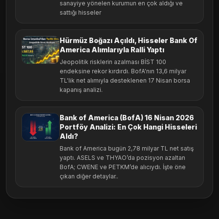
sanayiye yönelen kurumun en çok aldığı ve
sattığı hisseler
Hürmüz Boğazı Açıldı, Hisseler Bank Of
America Alımlarıyla Ralli Yaptı
Jeopolitik risklerin azalması BİST 100
endeksine rekor kırdırdı. BofA'nın 13,6 milyar
TL'lik net alımıyla desteklenen 17 Nisan borsa
kapanış analizi.
Bank of America (BofA) 16 Nisan 2026
Portföy Analizi: En Çok Hangi Hisseleri
Aldı?
Bank of America bugün 2,78 milyar TL net satış
yaptı. ASELS ve THYAO’da pozisyon azaltan
BofA; CWENE ve PETKM’de alıcıydı. İşte öne
çıkan diğer detaylar..