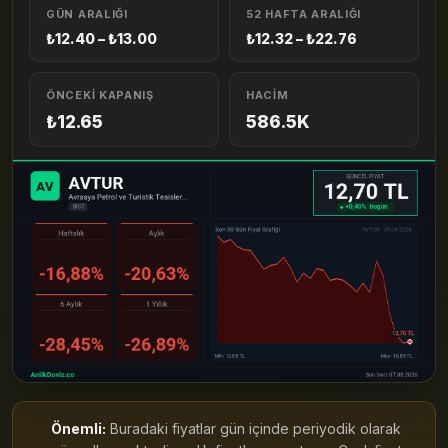
GÜN ARALIĞI
52 HAFTA ARALIĞI
₺12.40 – ₺13.00
₺12.32 – ₺22.76
ÖNCEKI KAPANIŞ
HACIM
₺12.65
586.5K
Önemli:
Buradaki fiyatlar gün içinde periyodik olarak