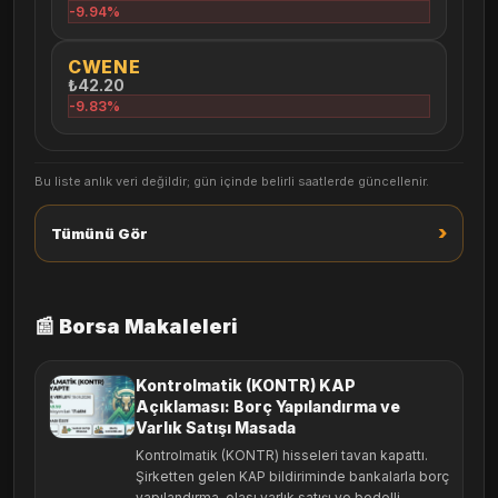
-9.94%
CWENE
₺42.20
-9.83%
Bu liste anlık veri değildir; gün içinde belirli saatlerde güncellenir.
›
Tümünü Gör
📰 Borsa Makaleleri
Kontrolmatik (KONTR) KAP
Açıklaması: Borç Yapılandırma ve
Varlık Satışı Masada
Kontrolmatik (KONTR) hisseleri tavan kapattı.
Şirketten gelen KAP bildiriminde bankalarla borç
yapılandırma, olası varlık satışı ve bedelli