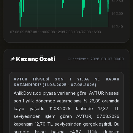
📌 Kazanç Özeti
Güncelleme: 2026-08-07 00:00
AVTUR HISSESI SON 1 YILDA NE KADAR
KAZANDIRDI? (11.08.2025 - 07.08.2026)
AnlikDoviz.co piyasa verilerine göre, AVTUR hissesi
son 1 yıllık dönemde yatırımcısına %-26,89 oranında
kayıp yaşattı. 11.08.2025 tarihinde 17,37 TL
seviyesinden işlem gören AVTUR, 07.08.2026
kapanışını 12,70 TL seviyesinden gerçekleştirdi. Bu
süreçte hisse başına -4,67 TL'lik değişim