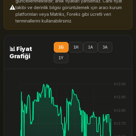
güncellenmektedir; anlık fiyatları yansıtmaz. Canlı fiyat
⚠️
takibi ve derinlik bilgisi görüntülemek için aracı kurum
platformları veya Matriks, Foreks gibi ücretli veri
terminallerini kullanabilirsiniz.
1G
1H
1A
3A
📊 Fiyat
Grafiği
1Y