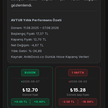
gözlemlendi.
AVTUR Yıllık Performans Özeti
Dönem: 11.08.2025 – 07.08.2026
Başlangıç Fiyatı: 17,37 TL
Kapanış Fiyatı: 12,70 TL
Net Değişim: -4,67 TL
Yıllık Getiri: %-26,89
Kaynak: AnlikDoviz.co Günlük Hisse Kapanış Verileri
BUGÜN
1 HAFTA
2026-08-07
2026-08-03
₺12.70
₺15.28
Güncel fiyat
Dönem başı fiyatı
+0.05 TL
+0.40%
-2.58 TL
-16.88%