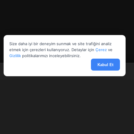
Size daha iyi bir deneyim sunmak ve site trafiğini analiz
etmek için çerezleri kullanıyoruz. Detaylar için
Çerez
ve
Gizlilik
politikalarımızı inceleyebilirsiniz.
Kabul Et
Anasayfa
Döviz
Borsa
Haberler
Menü
AnlikDoviz.co