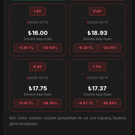
1 AY
3 AY
2026-07-10
2026-05-11
₺16.00
₺18.93
Dönem başı fiyatı
Dönem başı fiyatı
-3.30 TL
-20.63%
-6.23 TL
-32.91%
6 AY
1 YIL
2026-02-10
2025-08-11
₺17.75
₺17.37
Dönem başı fiyatı
Dönem başı fiyatı
-5.05 TL
-28.45%
-4.67 TL
-26.89%
Not: Getiri oranları seçilen periyottaki ilk ve son kapanış fiyatına
göre hesaplanır.