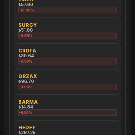
₺57.60
-10.00%
SURGY
₺51.80
-9.99%
CRDFA
₺30.64
-9.99%
ORZAX
₺96.70
-9.96%
BARMA
₺14.84
-9.95%
HEDEF
₺267.25