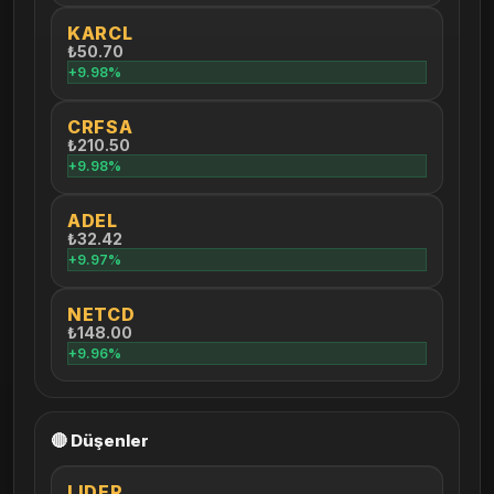
KARCL
₺50.70
+9.98%
CRFSA
₺210.50
+9.98%
ADEL
₺32.42
+9.97%
NETCD
₺148.00
+9.96%
🔴 Düşenler
LIDER