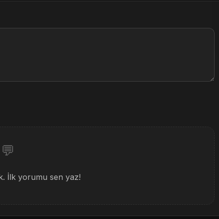
💬
 İlk yorumu sen yaz!