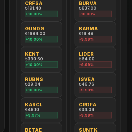
CRFSA
BURVA
₺191.40
₺837.00
+10.00%
-10.00%
GUNDG
BARMA
₺1694.00
₺16.48
+10.00%
-9.99%
KENT
LIDER
₺390.50
₺64.00
+10.00%
-9.99%
RUBNS
ISVEA
₺29.04
₺46.76
+10.00%
-9.99%
KARCL
CRDFA
₺46.10
₺34.04
+9.97%
-9.99%
BETAE
SUNTK