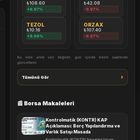
₺108.60
₺42.08
+9.97%
-9.97%
TEZOL
ORZAX
₺10.16
₺107.40
+9.96%
-9.97%
Bu liste anlık veri değildir; gün içinde belirli saatlerde
güncellenir.
›
Tümünü Gör
📰 Borsa Makaleleri
Kontrolmatik (KONTR) KAP
Açıklaması: Borç Yapılandırma ve
Varlık Satışı Masada
Kontrolmatik (KONTR) hisseleri tavan