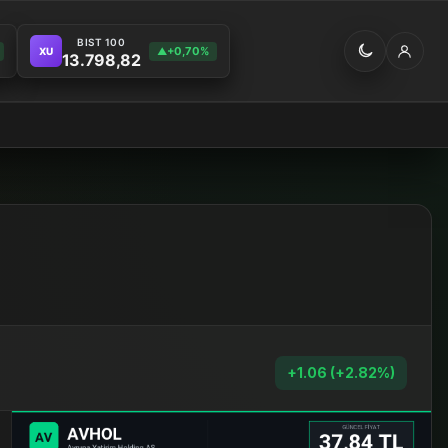
BIST 100
+0,70%
XU
▲
13.798,82
+1.06 (+2.82%)