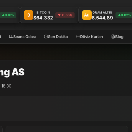
BİTCOİN
GRAM ALTIN
₿
Au
0.16%
-0,56%
0.82%
▲
▼
▲
$64.332
6.544,89
i
Seans Odası
Son Dakika
Döviz Kurları
Blog
ng AS
 18:30