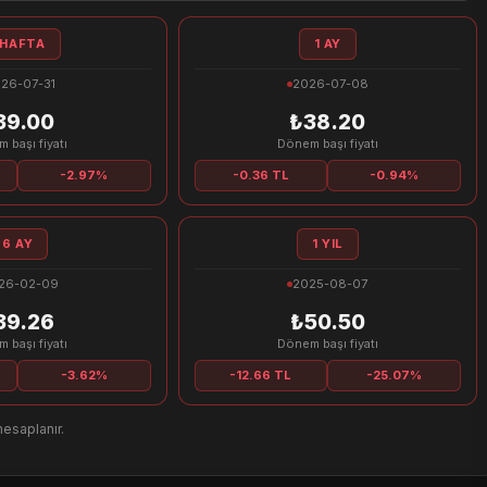
 HAFTA
1 AY
26-07-31
2026-07-08
39.00
₺38.20
 başı fiyatı
Dönem başı fiyatı
-2.97%
-0.36 TL
-0.94%
6 AY
1 YIL
26-02-09
2025-08-07
39.26
₺50.50
 başı fiyatı
Dönem başı fiyatı
-3.62%
-12.66 TL
-25.07%
hesaplanır.