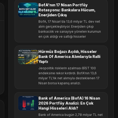
BofA'nın 17 Nisan Portföy
Rotasyonu: Bankalara Hücum,
Enerjiden Çıkış
BofA, 17 Nisan'da 13,6 milyar TL dev net
alım gerçekleştiriyor. Enerjiden çıkıp
bankacılık ve sanayiye yönelen kurumun
en çok aldığı ve sattığı hisseler
Hürmüz Boğazı Açıldı, Hisseler
Bank Of America Alımlarıyla Ralli
Yaptı
Jeopolitik risklerin azalması BİST 100
endeksine rekor kırdırdı. BofA'nın 13,6
milyar TL'lik net alımıyla desteklenen 17
Nisan borsa kapanış analizi.
Bank of America (BofA) 16 Nisan
2026 Portföy Analizi: En Çok
Hangi Hisseleri Aldı?
Bank of America bugün 2,78 milyar TL net