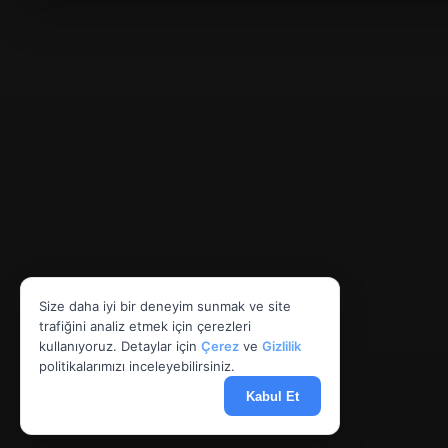
Size daha iyi bir deneyim sunmak ve site
trafiğini analiz etmek için çerezleri
kullanıyoruz. Detaylar için
Çerez
ve
Gizlilik
politikalarımızı inceleyebilirsiniz.
Kabul Et