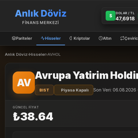
Anlık Döviz
DOLAR / TL
$
47,6918
FİNANS MERKEZİ
Pariteler
Hisseler
Kriptolar
Altın
Çeviric
Anlık Döviz
›
Hisseler
›
AVHOL
Avrupa Yatirim Holdi
AV
Son Veri: 06.08.2026 ·
BIST
Piyasa Kapalı
GÜNCEL FİYAT
₺38.64