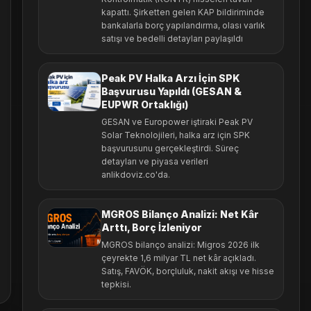
kapattı. Şirketten gelen KAP bildiriminde
bankalarla borç yapılandırma, olası varlık
satışı ve bedelli detayları paylaşıldı
Peak PV Halka Arzı İçin SPK
Başvurusu Yapıldı (GESAN &
EUPWR Ortaklığı)
GESAN ve Europower iştiraki Peak PV
Solar Teknolojileri, halka arz için SPK
başvurusunu gerçekleştirdi. Süreç
detayları ve piyasa verileri
anlikdoviz.co'da.
MGROS Bilanço Analizi: Net Kâr
Arttı, Borç İzleniyor
MGROS bilanço analizi: Migros 2026 ilk
çeyrekte 1,6 milyar TL net kâr açıkladı.
Satış, FAVÖK, borçluluk, nakit akışı ve hisse
tepkisi.