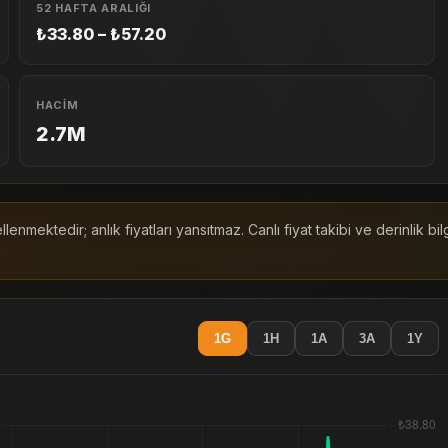
52 HAFTA ARALIĞI
₺33.80 – ₺57.20
HACIM
2.7M
enmektedir; anlık fiyatları yansıtmaz. Canlı fiyat takibi ve derinlik bi
1G
1H
1A
3A
1Y