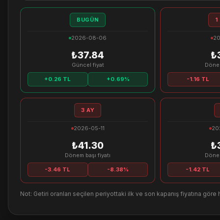
BUGÜN
1
2026-08-06
20
₺37.84
₺
Güncel fiyat
Dönem
+0.26 TL
+0.69%
-1.16 TL
3 AY
2026-05-11
20
₺41.30
₺
Dönem başı fiyatı
Dönem
-3.46 TL
-8.38%
-1.42 TL
Not: Getiri oranları seçilen periyottaki ilk ve son kapanış fiyatına göre 