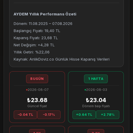
AYDEM Yıllık Performans Özeti
Dönem: 11.08.2025 – 07.08.2026
Başlangıç Fiyatı: 19,40 TL
Kapanış Fiyatı: 23,68 TL
Net Değişim: +4,28 TL
Yıllık Getiri: %22,06
Kaynak: AnlikDoviz.co Günlük Hisse Kapanış Verileri
BUGÜN
1 HAFTA
2026-08-07
2026-08-03
₺23.68
₺23.04
Güncel fiyat
Dönem başı fiyatı
-0.04 TL
-0.17%
+0.64 TL
+2.78%