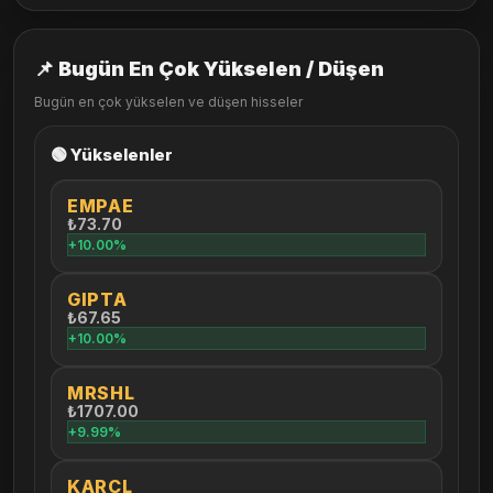
📌 Bugün En Çok Yükselen / Düşen
Bugün en çok yükselen ve düşen hisseler
🟢 Yükselenler
EMPAE
₺73.70
+10.00%
GIPTA
₺67.65
+10.00%
MRSHL
₺1707.00
+9.99%
KARCL