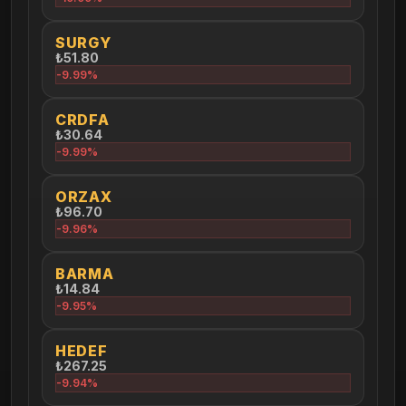
SURGY
₺51.80
-9.99%
CRDFA
₺30.64
-9.99%
ORZAX
₺96.70
-9.96%
BARMA
₺14.84
-9.95%
HEDEF
₺267.25
-9.94%