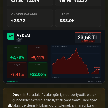
₺23.50 – ₺23.94
₺16.99 – ₺33.20
ÖNCEKI KAPANIŞ
HACIM
₺23.72
888.0K
Önemli:
Buradaki fiyatlar gün içinde periyodik olarak
güncellenmektedir; anlık fiyatları yansıtmaz. Canlı fiyat
⚠️
takibi ve derinlik bilgisi görüntülemek için aracı kurum