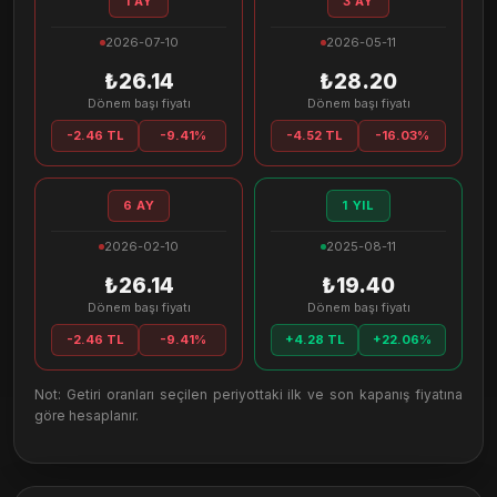
1 AY
3 AY
2026-07-10
2026-05-11
₺26.14
₺28.20
Dönem başı fiyatı
Dönem başı fiyatı
-2.46 TL
-9.41%
-4.52 TL
-16.03%
6 AY
1 YIL
2026-02-10
2025-08-11
₺26.14
₺19.40
Dönem başı fiyatı
Dönem başı fiyatı
-2.46 TL
-9.41%
+4.28 TL
+22.06%
Not: Getiri oranları seçilen periyottaki ilk ve son kapanış fiyatına
göre hesaplanır.