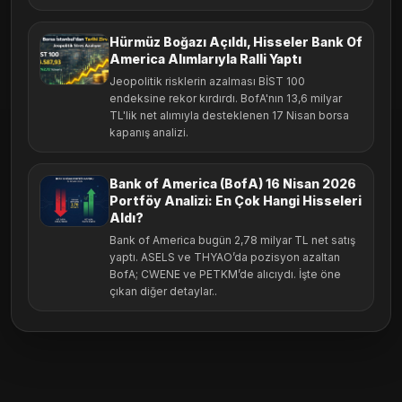
Hürmüz Boğazı Açıldı, Hisseler Bank Of
America Alımlarıyla Ralli Yaptı
Jeopolitik risklerin azalması BİST 100
endeksine rekor kırdırdı. BofA'nın 13,6 milyar
TL'lik net alımıyla desteklenen 17 Nisan borsa
kapanış analizi.
Bank of America (BofA) 16 Nisan 2026
Portföy Analizi: En Çok Hangi Hisseleri
Aldı?
Bank of America bugün 2,78 milyar TL net satış
yaptı. ASELS ve THYAO’da pozisyon azaltan
BofA; CWENE ve PETKM’de alıcıydı. İşte öne
çıkan diğer detaylar..