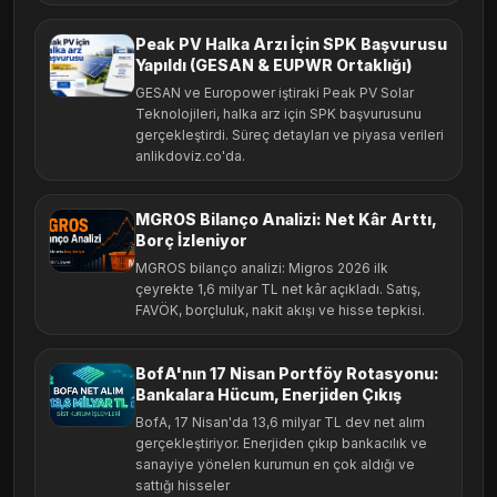
Peak PV Halka Arzı İçin SPK Başvurusu
Yapıldı (GESAN & EUPWR Ortaklığı)
GESAN ve Europower iştiraki Peak PV Solar
Teknolojileri, halka arz için SPK başvurusunu
gerçekleştirdi. Süreç detayları ve piyasa verileri
anlikdoviz.co'da.
MGROS Bilanço Analizi: Net Kâr Arttı,
Borç İzleniyor
MGROS bilanço analizi: Migros 2026 ilk
çeyrekte 1,6 milyar TL net kâr açıkladı. Satış,
FAVÖK, borçluluk, nakit akışı ve hisse tepkisi.
BofA'nın 17 Nisan Portföy Rotasyonu:
Bankalara Hücum, Enerjiden Çıkış
BofA, 17 Nisan'da 13,6 milyar TL dev net alım
gerçekleştiriyor. Enerjiden çıkıp bankacılık ve
sanayiye yönelen kurumun en çok aldığı ve
sattığı hisseler