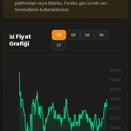
platformları veya Matriks, Foreks gibi ücretli veri
terminallerini kullanabilirsiniz.
1G
1H
1A
3A
📊 Fiyat
Grafiği
1Y