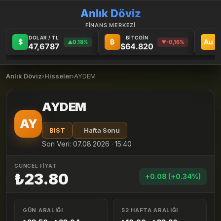
Anlık Döviz
FİNANS MERKEZİ
DOLAR / TL
BİTCOİN
$
₿
Au
0.18%
-0,16%
▲
▼
47,6787
$64.820
6
Anlık Döviz
›
Hisseler
›
AYDEM
AYDEM
AY
BIST
Hafta Sonu
Son Veri: 07.08.2026 · 15:40
GÜNCEL FİYAT
₺23.80
+0.08 (+0.34%)
GÜN ARALIĞI
52 HAFTA ARALIĞI