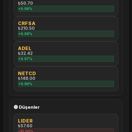
₺50.70
+9.98%
CRFSA
₺210.50
+9.98%
ADEL
₺32.42
+9.97%
NETCD
₺148.00
+9.96%
🔴 Düşenler
LIDER
₺57.60
-10.00%