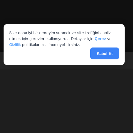
Size daha iyi bir deneyim sunmak ve site trafiğini analiz
etmek için çerezleri kullanıyoruz. Detaylar için
Çerez
ve
Gizlilik
politikalarımızı inceleyebilirsiniz.
Kabul Et
Anasayfa
Döviz
Borsa
Haberler
Menü
AnlikDoviz.co
Döviz kurları, altın fiyatları ve forex paritelerini anlık takip edin.