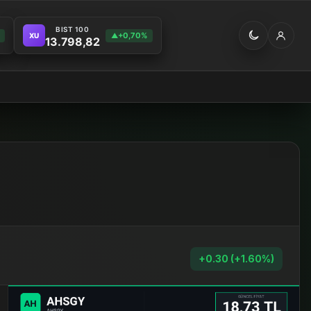
BIST 100
+0,70%
XU
▲
13.798,82
+0.30 (+1.60%)