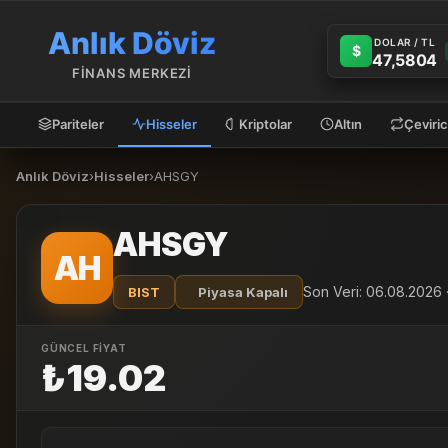
Anlık Döviz
DOLAR / TL
$
47,5804
FİNANS MERKEZİ
Pariteler
Hisseler
Kriptolar
Altın
Çeviric
Anlık Döviz
›
Hisseler
›
AHSGY
AHSGY
AH
Son Veri: 06.08.2026 ·
BIST
Piyasa Kapalı
GÜNCEL FİYAT
₺19.02