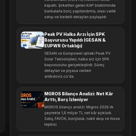
kapattı. Şirketten gelen KAP bildiriminde
bankalarla borç yapılandırma, olası varlık
satışı ve bedelli detayları paylaşıldı
Peak PV Halka Arzı İçin SPK
Başvurusu Yapıldı (GESAN &
EUPWR Ortaklığı)
GESAN ve Europower iştiraki Peak PV
Solar Teknolojileri, halka arz için SPK
başvurusunu gerçekleştirdi. Süreç
detayları ve piyasa verileri
anlikdoviz.co'da.
MGROS Bilanço Analizi: Net Kâr
Arttı, Borç İzleniyor
MGROS bilanço analizi: Migros 2026 ilk
çeyrekte 1,6 milyar TL net kâr açıkladı.
Satış, FAVÖK, borçluluk, nakit akışı ve hisse
tepkisi.