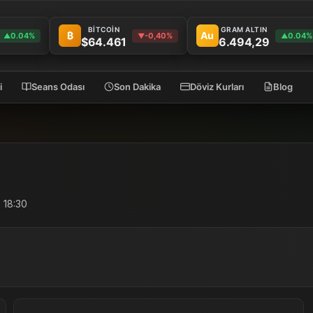
BİTCOİN
GRAM ALTIN
₿
Au
0.04%
-0,40%
0.04%
▲
▼
▲
$64.461
6.494,29
i
Seans Odası
Son Dakika
Döviz Kurları
Blog
 18:30