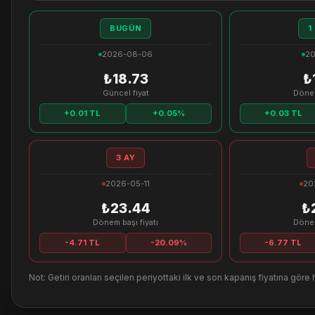
BUGÜN
1
2026-08-06
20
₺18.73
₺
Güncel fiyat
Dönem
+0.01 TL
+0.05%
+0.03 TL
3 AY
2026-05-11
20
₺23.44
₺
Dönem başı fiyatı
Dönem
-4.71 TL
-20.09%
-6.77 TL
Not: Getiri oranları seçilen periyottaki ilk ve son kapanış fiyatına göre 