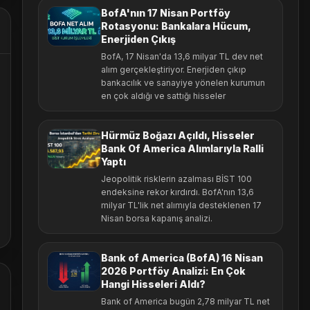
BofA'nın 17 Nisan Portföy
Rotasyonu: Bankalara Hücum,
Enerjiden Çıkış
BofA, 17 Nisan'da 13,6 milyar TL dev net
alım gerçekleştiriyor. Enerjiden çıkıp
bankacılık ve sanayiye yönelen kurumun
en çok aldığı ve sattığı hisseler
Hürmüz Boğazı Açıldı, Hisseler
Bank Of America Alımlarıyla Ralli
Yaptı
Jeopolitik risklerin azalması BİST 100
endeksine rekor kırdırdı. BofA'nın 13,6
milyar TL'lik net alımıyla desteklenen 17
Nisan borsa kapanış analizi.
Bank of America (BofA) 16 Nisan
2026 Portföy Analizi: En Çok
Hangi Hisseleri Aldı?
Bank of America bugün 2,78 milyar TL net