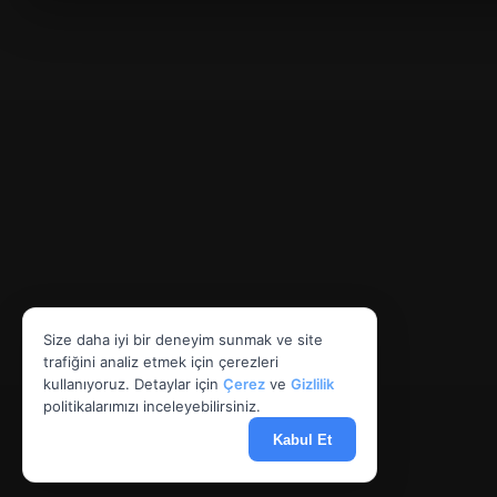
Size daha iyi bir deneyim sunmak ve site
trafiğini analiz etmek için çerezleri
kullanıyoruz. Detaylar için
Çerez
ve
Gizlilik
politikalarımızı inceleyebilirsiniz.
Kabul Et