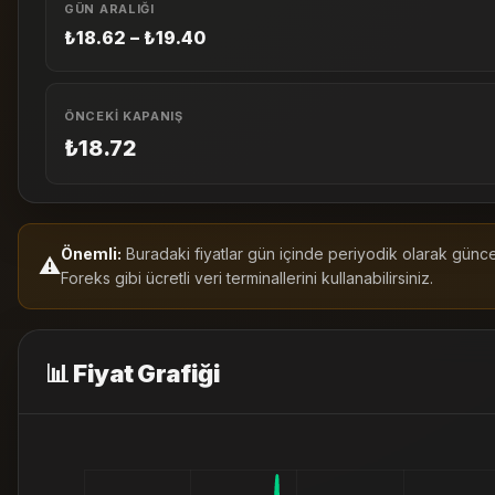
GÜN ARALIĞI
₺18.62 – ₺19.40
ÖNCEKI KAPANIŞ
₺18.72
Önemli:
Buradaki fiyatlar gün içinde periyodik olarak güncell
⚠️
Foreks gibi ücretli veri terminallerini kullanabilirsiniz.
📊 Fiyat Grafiği