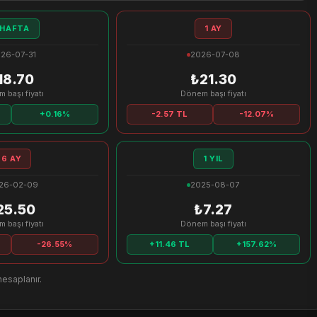
 HAFTA
1 AY
26-07-31
2026-07-08
18.70
₺21.30
 başı fiyatı
Dönem başı fiyatı
+0.16%
-2.57 TL
-12.07%
6 AY
1 YIL
26-02-09
2025-08-07
25.50
₺7.27
 başı fiyatı
Dönem başı fiyatı
-26.55%
+11.46 TL
+157.62%
hesaplanır.