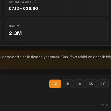
52 HAFTA ARALIĞI
₺7.12 – ₺26.60
HACIM
2.3M
enmektedir; anlık fiyatları yansıtmaz. Canlı fiyat takibi ve derinlik bi
1G
1H
1A
3A
1Y