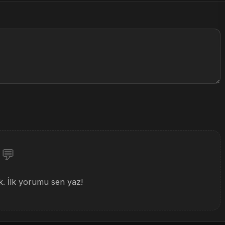
💬
 İlk yorumu sen yaz!