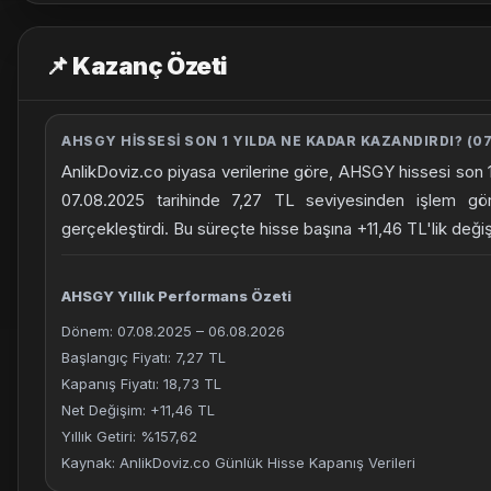
📌 Kazanç Özeti
AHSGY HISSESI SON 1 YILDA NE KADAR KAZANDIRDI? (07
AnlikDoviz.co piyasa verilerine göre, AHSGY hissesi son 1
07.08.2025 tarihinde 7,27 TL seviyesinden işlem g
gerçekleştirdi. Bu süreçte hisse başına +11,46 TL'lik değ
AHSGY Yıllık Performans Özeti
Dönem: 07.08.2025 – 06.08.2026
Başlangıç Fiyatı: 7,27 TL
Kapanış Fiyatı: 18,73 TL
Net Değişim: +11,46 TL
Yıllık Getiri: %157,62
Kaynak: AnlikDoviz.co Günlük Hisse Kapanış Verileri