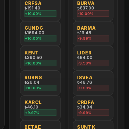
CRFSA
BURVA
₺191.40
₺837.00
+10.00%
-10.00%
GUNDG
BARMA
₺1694.00
₺16.48
+10.00%
-9.99%
KENT
LIDER
₺390.50
₺64.00
+10.00%
-9.99%
RUBNS
ISVEA
₺29.04
₺46.76
+10.00%
-9.99%
KARCL
CRDFA
₺46.10
₺34.04
+9.97%
-9.99%
BETAE
SUNTK