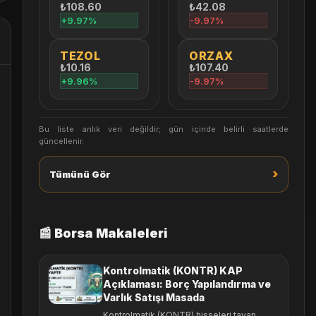
₺108.60
₺42.08
+9.97%
-9.97%
TEZOL
ORZAX
₺10.16
₺107.40
+9.96%
-9.97%
Bu liste anlık veri değildir; gün içinde belirli saatlerde
güncellenir.
›
Tümünü Gör
📰 Borsa Makaleleri
Kontrolmatik (KONTR) KAP
Açıklaması: Borç Yapılandırma ve
Varlık Satışı Masada
Kontrolmatik (KONTR) hisseleri tavan