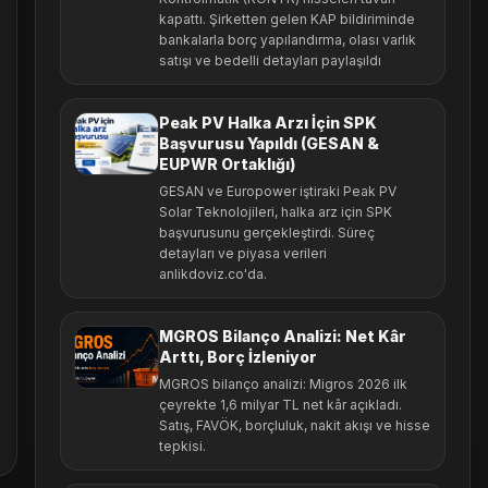
kapattı. Şirketten gelen KAP bildiriminde
bankalarla borç yapılandırma, olası varlık
satışı ve bedelli detayları paylaşıldı
Peak PV Halka Arzı İçin SPK
Başvurusu Yapıldı (GESAN &
EUPWR Ortaklığı)
GESAN ve Europower iştiraki Peak PV
Solar Teknolojileri, halka arz için SPK
başvurusunu gerçekleştirdi. Süreç
detayları ve piyasa verileri
anlikdoviz.co'da.
MGROS Bilanço Analizi: Net Kâr
Arttı, Borç İzleniyor
MGROS bilanço analizi: Migros 2026 ilk
çeyrekte 1,6 milyar TL net kâr açıkladı.
Satış, FAVÖK, borçluluk, nakit akışı ve hisse
tepkisi.