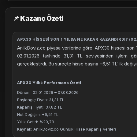
📌 Kazanç Özeti
APX30 HISSESI SON 1 YILDA NE KADAR KAZANDIRDI? (02.
AnlikDoviz.co piyasa verilerine göre, APX30 hissesi son 
02.01.2026 tarihinde 31,31 TL seviyesinden işlem g
gerçekleştirdi. Bu süreçte hisse başına +6,51 TL'lik deği
APX30 Yıllık Performans Özeti
Dönem: 02.01.2026 – 07.08.2026
Başlangıç Fiyatı: 31,31 TL
Kapanış Fiyatı: 37,82 TL
Net Değişim: +6,51 TL
Yıllık Getiri: %20,79
Kaynak: AnlikDoviz.co Günlük Hisse Kapanış Verileri