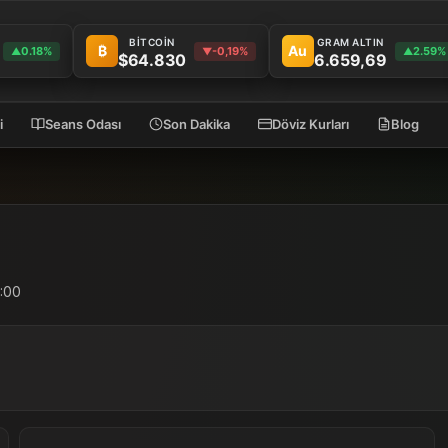
BİTCOİN
GRAM ALTIN
₿
Au
0.18%
-0,19%
2.59%
▲
▼
▲
$64.830
6.659,69
i
Seans Odası
Son Dakika
Döviz Kurları
Blog
0:00