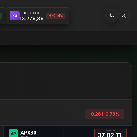
BIST 100
-0,14%
XU
▼
13.779,39
-0.28 (-0.73%)