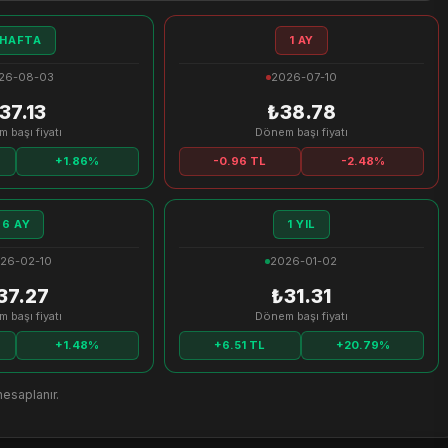
 HAFTA
1 AY
26-08-03
2026-07-10
37.13
₺38.78
 başı fiyatı
Dönem başı fiyatı
+1.86%
-0.96 TL
-2.48%
6 AY
1 YIL
26-02-10
2026-01-02
37.27
₺31.31
 başı fiyatı
Dönem başı fiyatı
+1.48%
+6.51 TL
+20.79%
hesaplanır.