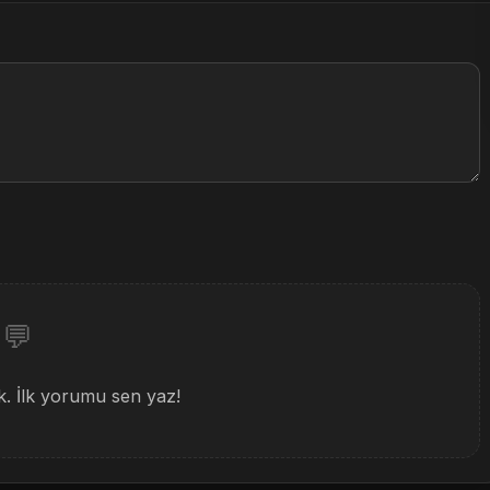
💬
 İlk yorumu sen yaz!