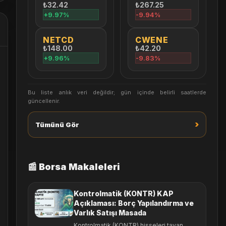
₺32.42
₺267.25
+9.97%
-9.94%
NETCD
CWENE
₺148.00
₺42.20
+9.96%
-9.83%
Bu liste anlık veri değildir; gün içinde belirli saatlerde
güncellenir.
›
Tümünü Gör
📰 Borsa Makaleleri
Kontrolmatik (KONTR) KAP
Açıklaması: Borç Yapılandırma ve
Varlık Satışı Masada
Kontrolmatik (KONTR) hisseleri tavan