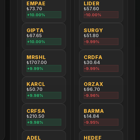
EMPAE
LIDER
₺73.70
₺57.60
+10.00%
-10.00%
GIPTA
SURGY
₺67.65
₺51.80
+10.00%
-9.99%
MRSHL
CRDFA
₺1707.00
₺30.64
+9.99%
-9.99%
KARCL
ORZAX
₺50.70
₺96.70
+9.98%
-9.96%
CRFSA
BARMA
₺210.50
₺14.84
+9.98%
-9.95%
ADEL
HEDEF