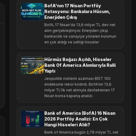
BofA'nın 17 Nisan Portföy
Rotasyonu: Bankalara Hücum,
Enerjiden Çıkış
BofA, 17 Nisan'da 13,6 milyar TL dev net
alım gerçekleştiriyor. Enerjiden çıkıp
bankacılık ve sanayiye yönelen kurumun
en çok aldığı ve sattığı hisseler
Hürmüz Boğazı Açıldı, Hisseler
Bank Of America Alımlarıyla Ralli
Yaptı
Jeopolitik risklerin azalması BİST 100
endeksine rekor kırdırdı. BofA'nın 13,6
milyar TL'lik net alımıyla desteklenen 17
Nisan borsa kapanış analizi.
Bank of America (BofA) 16 Nisan
2026 Portföy Analizi: En Çok
Hangi Hisseleri Aldı?
Bank of America bugün 2,78 milyar TL net