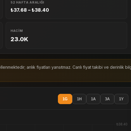
52 HAFTA ARALIĞI
₺37.68 – ₺38.40
HACIM
23.0K
enmektedir; anlık fiyatları yansıtmaz. Canlı fiyat takibi ve derinlik bi
1G
1H
1A
3A
1Y