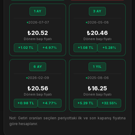
1 AY
3 AY
2026-07-07
2026-05-08
₺20.52
₺20.46
Dönem başı fiyatı
Dönem başı fiyatı
+1.02 TL
+4.97%
+1.08 TL
+5.28%
6 AY
1 YIL
2026-02-09
2025-08-06
₺20.56
₺16.25
Dönem başı fiyatı
Dönem başı fiyatı
+0.98 TL
+4.77%
+5.29 TL
+32.55%
Not: Getiri oranları seçilen periyottaki ilk ve son kapanış fiyatına
göre hesaplanır.