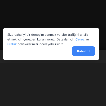
Size daha iyi bir deneyim sunmak ve site trafiğini analiz
etmek için çerezleri kullanıyoruz. Detaylar için
Çerez
ve
Gizlilik
politikalarımızı inceleyebilirsiniz.
Kabul Et
Anasayfa
Döviz
Borsa
Haberler
Menü
AnlikDoviz.co