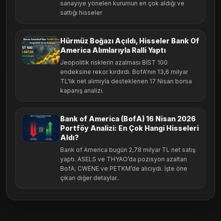
sanayiye yönelen kurumun en çok aldığı ve
sattığı hisseler
Hürmüz Boğazı Açıldı, Hisseler Bank Of
America Alımlarıyla Ralli Yaptı
Jeopolitik risklerin azalması BİST 100
endeksine rekor kırdırdı. BofA'nın 13,6 milyar
TL'lik net alımıyla desteklenen 17 Nisan borsa
kapanış analizi.
Bank of America (BofA) 16 Nisan 2026
Portföy Analizi: En Çok Hangi Hisseleri
Aldı?
Bank of America bugün 2,78 milyar TL net satış
yaptı. ASELS ve THYAO’da pozisyon azaltan
BofA; CWENE ve PETKM’de alıcıydı. İşte öne
çıkan diğer detaylar..