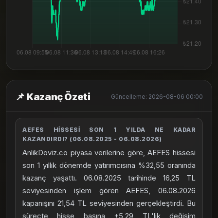
📌 Kazanç Özeti
Güncelleme: 2026-08-06 00:00
AEFES HISSESI SON 1 YILDA NE KADAR
KAZANDIRDI? (06.08.2025 - 06.08.2026)
AnlikDoviz.co piyasa verilerine göre, AEFES hissesi
son 1 yıllık dönemde yatırımcısına %32,55 oranında
kazanç yaşattı. 06.08.2025 tarihinde 16,25 TL
seviyesinden işlem gören AEFES, 06.08.2026
kapanışını 21,54 TL seviyesinden gerçekleştirdi. Bu
süreçte hisse başına +5,29 TL'lik değişim