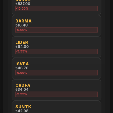
₺837.00
-10.00%
BARMA
₺16.48
-9.99%
LIDER
₺64.00
-9.99%
ISVEA
₺46.76
-9.99%
CRDFA
₺34.04
-9.99%
SUNTK
₺42.08