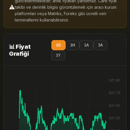
güncellenmektedir; anlık fiyatları yansıtmaz. Canlı fiyat
⚠️
takibi ve derinlik bilgisi görüntülemek için aracı kurum
platformları veya Matriks, Foreks gibi ücretli veri
terminallerini kullanabilirsiniz.
1G
1H
1A
3A
📊 Fiyat
Grafiği
1Y