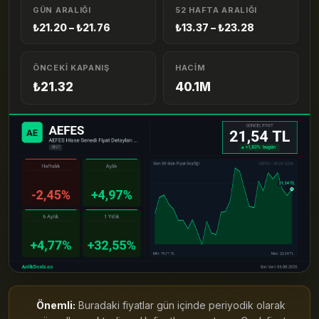
GÜN ARALIĞI
52 HAFTA ARALIĞI
₺21.20 – ₺21.76
₺13.37 – ₺23.28
ÖNCEKI KAPANIŞ
HACIM
₺21.32
40.1M
Önemli:
Buradaki fiyatlar gün içinde periyodik olarak