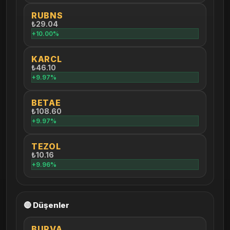
RUBNS
₺29.04
+10.00%
KARCL
₺46.10
+9.97%
BETAE
₺108.60
+9.97%
TEZOL
₺10.16
+9.96%
🔴 Düşenler
BURVA