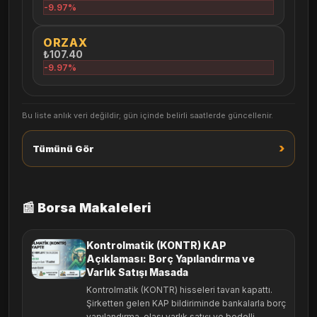
-9.97%
ORZAX
₺107.40
-9.97%
Bu liste anlık veri değildir; gün içinde belirli saatlerde güncellenir.
›
Tümünü Gör
📰 Borsa Makaleleri
Kontrolmatik (KONTR) KAP
Açıklaması: Borç Yapılandırma ve
Varlık Satışı Masada
Kontrolmatik (KONTR) hisseleri tavan kapattı.
Şirketten gelen KAP bildiriminde bankalarla borç
yapılandırma, olası varlık satışı ve bedelli