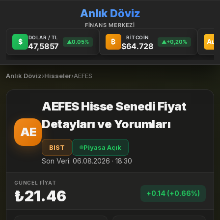
Anlık Döviz
FİNANS MERKEZİ
DOLAR / TL
BİTCOİN
$
₿
Au
0.05%
+0,20%
▲
▲
47,5857
$64.728
Anlık Döviz
›
Hisseler
›
AEFES
AEFES Hisse Senedi Fiyat
Detayları ve Yorumları
AE
BIST
Piyasa Açık
Son Veri: 06.08.2026 · 18:30
GÜNCEL FİYAT
₺21.46
+0.14 (+0.66%)