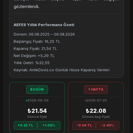
gözlemlendi.
AEFES Yıllık Performans Özeti
Dönem: 06.08.2025 – 06.08.2026
Başlangıç Fiyatı: 16,25 TL
Kapanış Fiyatı: 21,54 TL
Net Değişim: +5,29 TL
Yıllık Getiri: %32,55
Kaynak: AnlikDoviz.co Günlük Hisse Kapanış Verileri
BUGÜN
1 HAFTA
2026-08-06
2026-07-30
₺21.54
₺22.08
Güncel fiyat
Dönem başı fiyatı
+0.22 TL
+1.03%
-0.54 TL
-2.45%