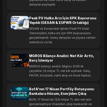
detayları paylaşıldı
Peak PV Halka Arzı İçin SPK Başvurusu
Yapıldı (GESAN & EUPWR Ortaklığı)
GESAN ve Europower iştiraki Peak PV Solar
Teknolojileri, halka arz için SPK başvurusunu
gerçekleştirdi. Süreç detayları ve piyasa verileri
anlikdoviz.co'da.
MGROS Bilanço Analizi: Net Kâr Arttı,
Borç İzleniyor
MGROS bilanço analizi: Migros 2026 ilk
çeyrekte 1,6 milyar TL net kâr açıkladı. Satış,
FAVÖK, borçluluk, nakit akışı ve hisse tepkisi.
BofA'nın 17 Nisan Portföy Rotasyonu:
Bankalara Hücum, Enerjiden Çıkış
BofA, 17 Nisan'da 13,6 milyar TL dev net alım
gerçekleştiriyor. Enerjiden çıkıp bankacılık ve