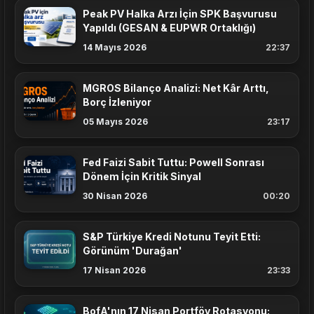
Peak PV Halka Arzı İçin SPK Başvurusu
Yapıldı (GESAN & EUPWR Ortaklığı)
14 Mayıs 2026
22:37
MGROS Bilanço Analizi: Net Kâr Arttı,
Borç İzleniyor
05 Mayıs 2026
23:17
Fed Faizi Sabit Tuttu: Powell Sonrası
Dönem İçin Kritik Sinyal
30 Nisan 2026
00:20
S&P Türkiye Kredi Notunu Teyit Etti:
Görünüm 'Durağan'
17 Nisan 2026
23:33
BofA'nın 17 Nisan Portföy Rotasyonu: