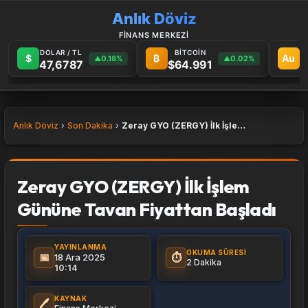
Anlık Döviz
FİNANS MERKEZİ
DOLAR / TL
BİTCOİN
G
$
₿
Au
0.18%
0.02%
▲
▲
47,6787
$64.991
6
Anlık Döviz
Son Dakika
Zeray GYO (ZERGY) İlk İşlem Gününe Tavan Fiyattan Başladı
Zeray GYO (ZERGY) İlk İşlem
Gününe Tavan Fiyattan Başladı
YAYINLANMA
OKUMA SÜRESI
📅
⏱️
18 Ara 2025
2 Dakika
10:14
KAYNAK
🖊️