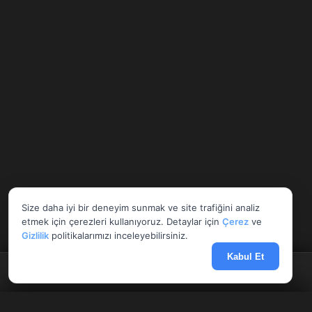
Size daha iyi bir deneyim sunmak ve site trafiğini analiz
etmek için çerezleri kullanıyoruz. Detaylar için
Çerez
ve
Gizlilik
politikalarımızı inceleyebilirsiniz.
Kabul Et
Anasayfa
Döviz
Borsa
Haberler
Menü