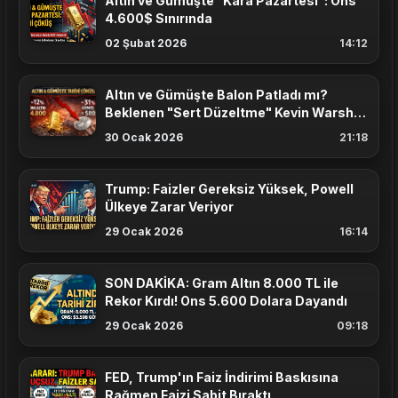
Altın ve Gümüşte "Kara Pazartesi": Ons
4.600$ Sınırında
02 Şubat 2026
14:12
Altın ve Gümüşte Balon Patladı mı?
Beklenen "Sert Düzeltme" Kevin Warsh
Haberiyle Geldi
30 Ocak 2026
21:18
Trump: Faizler Gereksiz Yüksek, Powell
Ülkeye Zarar Veriyor
29 Ocak 2026
16:14
SON DAKİKA: Gram Altın 8.000 TL ile
Rekor Kırdı! Ons 5.600 Dolara Dayandı
29 Ocak 2026
09:18
FED, Trump'ın Faiz İndirimi Baskısına
Rağmen Faizi Sabit Bıraktı