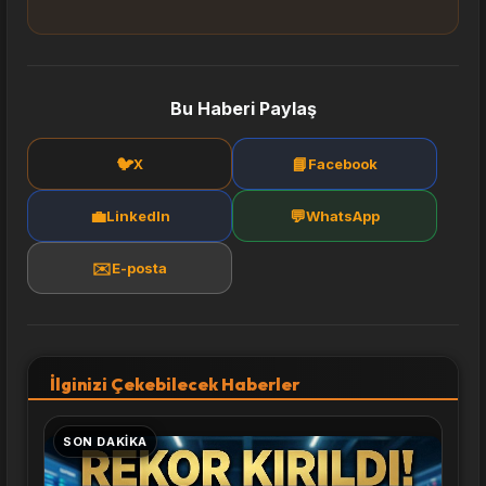
Bu Haberi Paylaş
🐦
📘
X
Facebook
💼
💬
LinkedIn
WhatsApp
✉️
E-posta
İlginizi Çekebilecek Haberler
SON DAKIKA