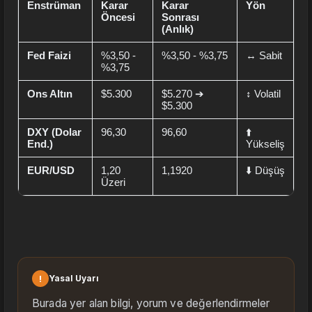
Enstrüman
Karar
Karar
Yön
Öncesi
Sonrası
(Anlık)
Fed Faizi
%3,50 -
%3,50 - %3,75
↔️ Sabit
%3,75
Ons Altın
$5.300
$5.270 ➔
↕️ Volatil
$5.300
DXY (Dolar
96,30
96,60
⬆️
End.)
Yükseliş
EUR/USD
1,20
1,1920
⬇️ Düşüş
Üzeri
!
Yasal Uyarı
Burada yer alan bilgi, yorum ve değerlendirmeler