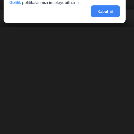
Gizlilik
politikalarımızı inceleyebilirsiniz.
Kabul Et
Anasayfa
Döviz
Borsa
Haberler
Menü
Tüm Araçlar
✕
Giriş Yap
Kayıt Ol
AnlikDoviz.co
Döviz kurları, altın fiyatları ve forex paritelerini anlık takip edin.
Pariteler
Hisseler
Kriptolar
Banka altın makasları, Harem fiyatları ve finansal hesaplama
araçlarını karşılaştırın.
HIZLI ERIŞIM
Sitene Ekle
Altın
Çevirici
Seans Odası
Ekonomik Takvim