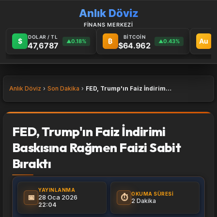
Anlık Döviz
FİNANS MERKEZİ
DOLAR / TL
BİTCOİN
G
$
₿
Au
0.18%
0.43%
▲
▲
47,6787
$64.962
6
Anlık Döviz
Son Dakika
FED, Trump'ın Faiz İndirimi Baskısına Rağmen Faizi Sabit Bıraktı
FED, Trump'ın Faiz İndirimi
Baskısına Rağmen Faizi Sabit
Bıraktı
YAYINLANMA
OKUMA SÜRESI
📅
⏱️
28 Oca 2026
2 Dakika
22:04