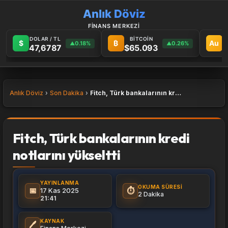
Anlık Döviz
FİNANS MERKEZİ
DOLAR / TL
BİTCOİN
G
$
₿
Au
0.18%
0.26%
▲
▲
47,6787
$65.093
6
Anlık Döviz
Son Dakika
Fitch, Türk bankalarının kredi notlarını yükseltti
Fitch, Türk bankalarının kredi
notlarını yükseltti
YAYINLANMA
OKUMA SÜRESI
📅
⏱️
17 Kas 2025
2 Dakika
21:41
KAYNAK
🖊️