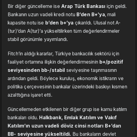
Bir diğer güncelleme ise
Arap Türk Bankası
için geldi.
Bankanın uzun vadeli kredi notu
B’den B+’ya
, mali
kapasite notu ise
b’den b+’ya
çıkarıldı. Ulusal not A-
(tur)’dan A(tur)’a yükseltilirken tüm değerlendirmeler
stabil görünümle yayımlandı.
Fitch’in aldığı kararlar, Türkiye bankacılık sektörü için
faaliyet ortamına ilişkin değerlendirmesinin
b+/pozitif
seviyesinden bb-/stabil
seviyesine taşınmasının
ardından geldi. Böylece kuruluş, ekonomik istikrarın ve
politika çerçevesinin bankalar üzerindeki baskıyı kısmen
azalttığına işaret etti.
Güncellemeden etkilenen bir diğer grup ise kamu katılım
bankaları oldu.
Halkbank, Emlak Katılım ve Vakıf
Katılım’ın uzun vadeli döviz cinsi notları B+’dan
BB- seviyesine yükseltildi.
Bu bankaların devlet