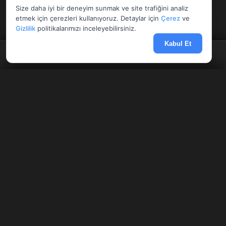
Size daha iyi bir deneyim sunmak ve site trafiğini analiz
etmek için çerezleri kullanıyoruz. Detaylar için
Çerez
ve
Gizlilik
politikalarımızı inceleyebilirsiniz.
Kabul Et
Anasayfa
Döviz
Borsa
Haberler
Menü
Tüm Araçlar
✕
Giriş Yap
Kayıt Ol
AnlikDoviz.co
Döviz kurları, altın fiyatları ve forex paritelerini anlık takip edin.
Pariteler
Hisseler
Kriptolar
Banka altın makasları, Harem fiyatları ve finansal hesaplama
araçlarını karşılaştırın.
HIZLI ERIŞIM