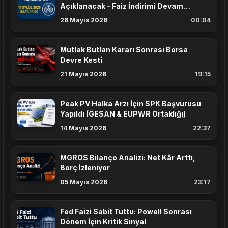
Açıklanacak – Faiz İndirimi Devam
Edecek mi?
26 Mayıs 2026
00:04
Mutlak Butlan Kararı Sonrası Borsa
Devre Kesti
21 Mayıs 2026
19:15
Peak PV Halka Arzı İçin SPK Başvurusu
Yapıldı (GESAN & EUPWR Ortaklığı)
14 Mayıs 2026
22:37
MGROS Bilanço Analizi: Net Kâr Arttı,
Borç İzleniyor
05 Mayıs 2026
23:17
Fed Faizi Sabit Tuttu: Powell Sonrası
Dönem İçin Kritik Sinyal