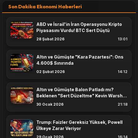
Son Dakika Ekonomi Haberleri
ABD ve İsrail'in İran Operasyonu Kripto
Piyasasını Vurdu! BTC Sert Düştü
28 Şubat 2026
13:01
Altın ve Gümüşte "Kara Pazartesi": Ons
4.600$ Sınırında
02 Şubat 2026
14:12
Altın ve Gümüşte Balon Patladı mı?
Beklenen "Sert Düzeltme" Kevin Warsh
Haberiyle Geldi
30 Ocak 2026
21:18
Trump: Faizler Gereksiz Yüksek, Powell
Ülkeye Zarar Veriyor
29 Ocak 2026
16:14