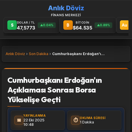
Anlık Döviz
FİNANS MERKEZİ
DOLAR / TL
BİTCOİN
G
$
₿
Au
0.04%
0.89%
▲
▲
47,5773
$64.535
6
Anlık Döviz
Son Dakika
Cumhurbaşkanı Erdoğan'ın Açıklaması Sonrası Borsa Yükselişe Geçti
Cumhurbaşkanı Erdoğan'ın
Açıklaması Sonrası Borsa
Yükselişe Geçti
YAYINLANMA
OKUMA SÜRESI
📅
⏱️
22 Eki 2025
1 Dakika
10:48