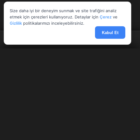
Size daha iyi bir deneyim sunmak ve site trafiğini analiz
etmek için çerezleri kullanıyoruz. Detaylar için
Çerez
ve
Gizlilik
politikalarımızı inceleyebilirsiniz.
Kabul Et
Anasayfa
Döviz
Borsa
Haberler
Menü
Tüm Araçlar
✕
Giriş Yap
Kayıt Ol
AnlikDoviz.co
Döviz kurları, altın fiyatları ve forex paritelerini anlık takip edin.
Pariteler
Hisseler
Kriptolar
Banka altın makasları, Harem fiyatları ve finansal hesaplama
araçlarını karşılaştırın.
HIZLI ERIŞIM