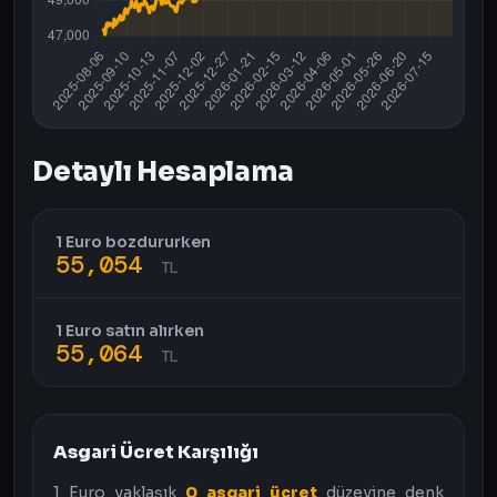
Detaylı Hesaplama
1 Euro bozdururken
55,054
TL
1 Euro satın alırken
55,064
TL
Asgari Ücret Karşılığı
1 Euro yaklaşık
0 asgari ücret
düzeyine denk