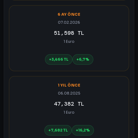
6 AY ÖNCE
07.02.2026
51,598 TL
1 Euro
+3,466 TL
+6,7%
1 YIL ÖNCE
06.08.2025
47,382 TL
1 Euro
+7,682 TL
+16,2%