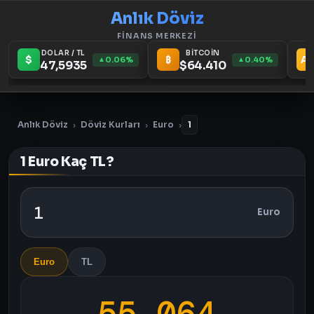
Anlık Döviz
FİNANS MERKEZİ
DOLAR / TL
BİTCOİN
$
₿
A
0.06%
0.40%
▲
▲
47,5935
$64.410
Anlık Döviz
Döviz Kurları
Euro
1
›
›
›
1 Euro Kaç TL?
Euro
Euro
TL
55,064