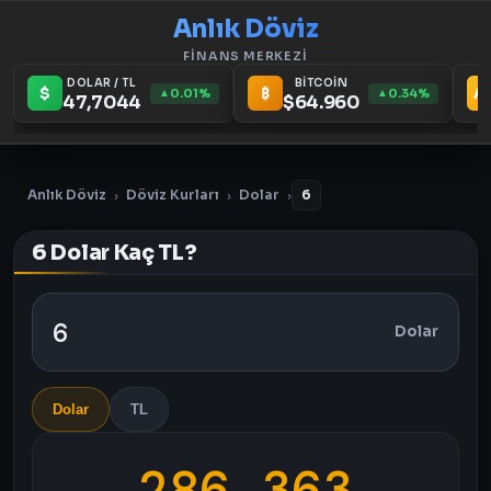
Anlık Döviz
FİNANS MERKEZİ
DOLAR / TL
BİTCOİN
$
₿
A
0.01%
0.34%
▲
▲
47,7044
$64.960
Anlık Döviz
Döviz Kurları
Dolar
6
›
›
›
6 Dolar Kaç TL?
Dolar
Dolar
TL
286,363