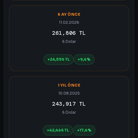
6 AY ÖNCE
11.02.2026
261,806 TL
6 Dolar
+24,556 TL
+9,4%
1 YIL ÖNCE
10.08.2025
243,917 TL
6 Dolar
+42,446 TL
+17,4%