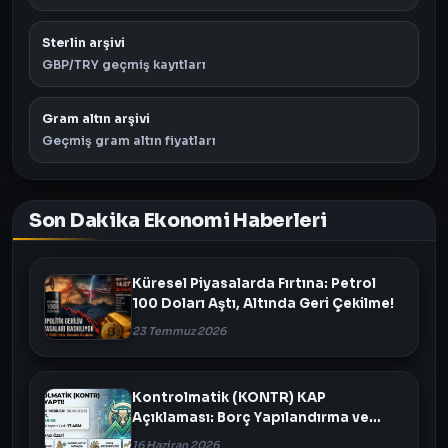
Sterlin arşivi
GBP/TRY geçmiş kayıtları
Gram altın arşivi
Geçmiş gram altın fiyatları
Son Dakika Ekonomi Haberleri
Küresel Piyasalarda Fırtına: Petrol
100 Doları Aştı, Altında Geri Çekilme!
23 Temmuz 2026
Kontrolmatik (KONTR) KAP
Açıklaması: Borç Yapılandırma ve
Varlık Satışı Masada
16 Haziran 2026