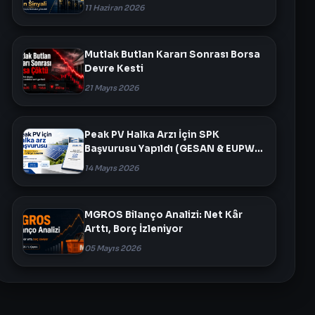
Yükseldi
11 Haziran 2026
Mutlak Butlan Kararı Sonrası Borsa
Devre Kesti
21 Mayıs 2026
Peak PV Halka Arzı İçin SPK
Başvurusu Yapıldı (GESAN & EUPWR
Ortaklığı)
14 Mayıs 2026
MGROS Bilanço Analizi: Net Kâr
Arttı, Borç İzleniyor
05 Mayıs 2026