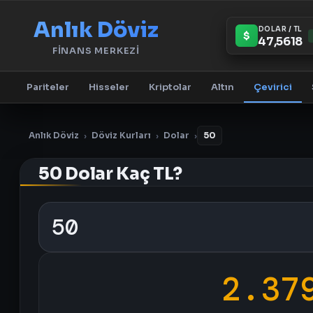
Anlık Döviz
DOLAR / TL
$
47,5618
FİNANS MERKEZİ
Pariteler
Hisseler
Kriptolar
Altın
Çevirici
Anlık Döviz
Döviz Kurları
Dolar
50
›
›
›
50 Dolar Kaç TL?
2.37