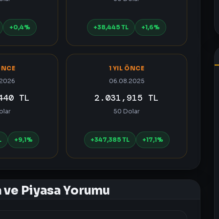
+0,4%
+38,445 TL
+1,6%
ÖNCE
1 YIL ÖNCE
.2026
06.08.2025
440 TL
2.031,915 TL
olar
50 Dolar
L
+9,1%
+347,385 TL
+17,1%
a ve Piyasa Yorumu