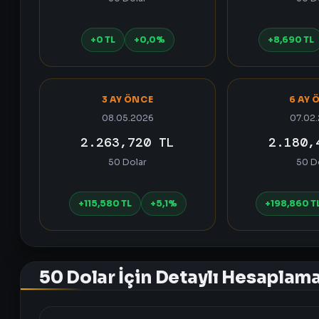
+0 TL
+0,0%
+8,690 TL
3 AY ÖNCE
6 AY 
08.05.2026
07.02
2.263,720 TL
2.180,
50 Dolar
50 D
+115,580 TL
+5,1%
+198,860 T
50 Dolar İçin Detaylı Hesaplam