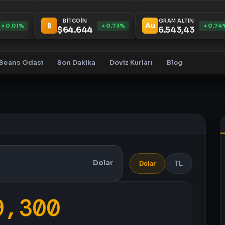
BİTCOİN
GRAM ALTIN
₿
Au
0.01%
0.73%
0.74
▲
▲
▲
$64.644
6.543,43
Seans Odası
Son Dakika
Döviz Kurları
Blog
Dolar
Dolar
TL
9,300