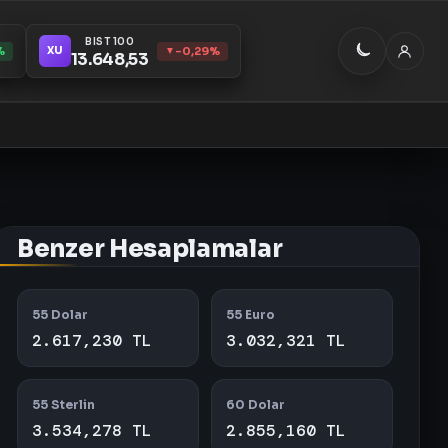
BIST 100
%
-0,29%
XU
▼
13.648,53
Benzer Hesaplamalar
55 Dolar
55 Euro
2.617,230 TL
3.032,321 TL
55 Sterlin
60 Dolar
3.534,278 TL
2.855,160 TL