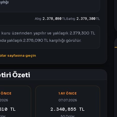
şılığı
Alış:
2.378,090
TL
Satış:
2.379,300
TL
kuru üzerinden yapılır ve yaklaşık 2.379,300 TL
nda yaklaşık 2.378,090 TL karşılığı görülür.
dolar sayfasına geçin
tiri Özeti
A ÖNCE
1 AY ÖNCE
.2026
07.07.2026
610 TL
2.340,855 TL
olar
50 Dolar