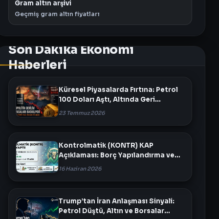
Gram altın arşivi
Geçmiş gram altın fiyatları
Son Dakika Ekonomi
Haberleri
Küresel Piyasalarda Fırtına: Petrol
100 Doları Aştı, Altında Geri
Çekilme!
23 Temmuz 2026
Kontrolmatik (KONTR) KAP
Açıklaması: Borç Yapılandırma ve
Varlık Satışı Masada
16 Haziran 2026
Trump’tan İran Anlaşması Sinyali:
Petrol Düştü, Altın ve Borsalar