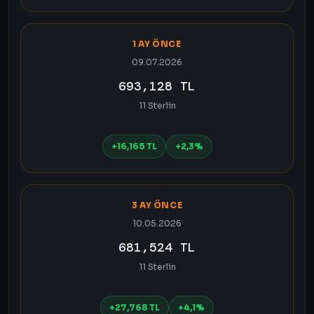
1 AY ÖNCE
09.07.2026
693,128 TL
11 Sterlin
+16,165 TL
+2,3%
3 AY ÖNCE
10.05.2026
681,524 TL
11 Sterlin
+27,768 TL
+4,1%