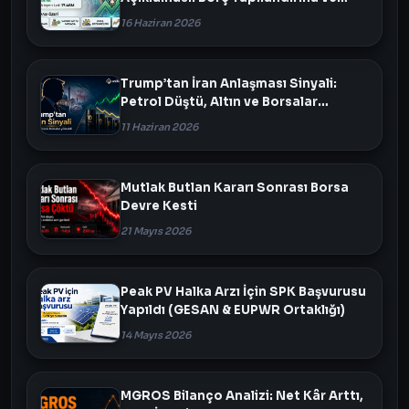
Varlık Satışı Masada
16 Haziran 2026
Trump’tan İran Anlaşması Sinyali:
Petrol Düştü, Altın ve Borsalar
Yükseldi
11 Haziran 2026
Mutlak Butlan Kararı Sonrası Borsa
Devre Kesti
21 Mayıs 2026
Peak PV Halka Arzı İçin SPK Başvurusu
Yapıldı (GESAN & EUPWR Ortaklığı)
14 Mayıs 2026
MGROS Bilanço Analizi: Net Kâr Arttı,