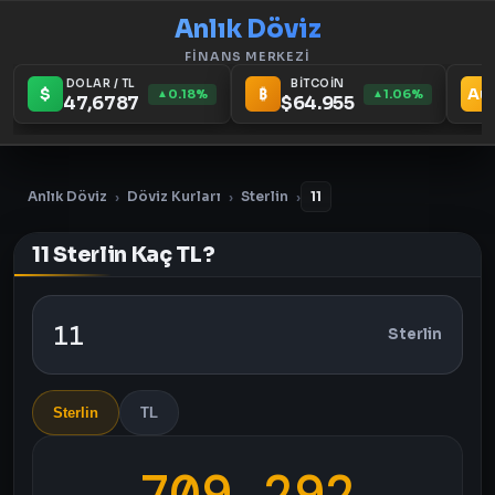
Anlık Döviz
FİNANS MERKEZİ
DOLAR / TL
BİTCOİN
$
₿
Au
0.18%
1.06%
▲
▲
47,6787
$64.955
Anlık Döviz
Döviz Kurları
Sterlin
11
›
›
›
11 Sterlin Kaç TL?
Sterlin
Sterlin
TL
709,292