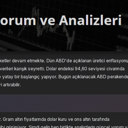
areketler devam etmekte. Dün ABD'de açıklanan üretici enflasyon
verileri karışık seyretti. Dolar endeksi 94,60 seviyesi civarında
ne yatay bir başlangıç yapıyor. Bugün açıklanacak ABD perakend
 artırabilir.
. Gram altın fiyatlarında dolar kuru ve ons altın tarafında
i görünüyor. Şimdi gelin hep birlikte analistlerin güncel yorum 