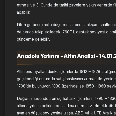
etmesi ve 3. Günde de tarihi zirvelere yakın yerlerde
açabilir.
Fitch görünüm notu düşürmesi sonrası akşam saatlerin
de ayrıca takip edilecek. 760TL destek seviyesi olarak 
gündeme gelebilir.
Anadolu Yatırım - Altın Analizi - 14.01
Altın ons fiyatları dünkü işlemlerde 1812 – 1828 aralığı
geçilmediği durumda satış baskısının artması ile yenide
1798’de bulunuyor. 1830 üzerinde ise 1850- 1860 seviye
Değerli madende son üç haftalık işlemlerin 1790 – 1830
altında yönün belirlenmesi adına önem arz etmektedir. 
ayın en düşük seviyesine ulaştı. ABD yıllık ÜFE Aralık 