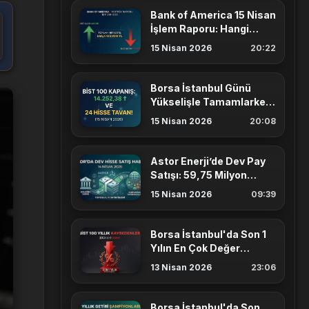
Bank of America 15 Nisan
İşlem Raporu: Hangi
Hisseleri Aldı, Hangilerini
15 Nisan 2026
20:22
Sattı?
Borsa İstanbul Günü
Yükselişle Tamamlarken
24 Hisse Tavan Kilitli
15 Nisan 2026
20:08
Kapanış Yaptı
Astor Enerji’de Dev Pay
Satışı: 59,75 Milyon
Lotluk ASTOR Satışı Ne
15 Nisan 2026
09:39
Anlatıyor?
Borsa İstanbul'da Son 1
Yılın En Çok Değer
Kaybeden Hisse
13 Nisan 2026
23:06
Senetleri
Borsa İstanbul'da Son