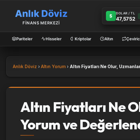
Anlık Döviz
DOLAR / TL
$
47,5752
FİNANS MERKEZİ
Pariteler
Hisseler
Kriptolar
Altın
Çeviric
Anlık Döviz
Altın Yorum
Altın Fiyatları Ne O
Yorum ve Değerlend