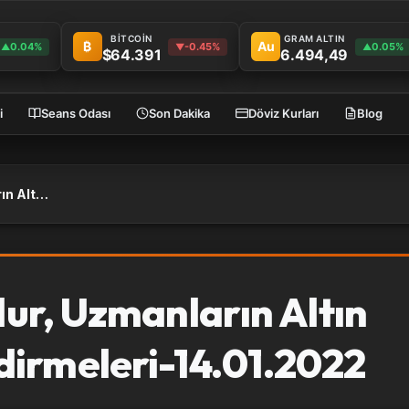
BİTCOİN
GRAM ALTIN
₿
Au
0.04%
-0.45%
0.05%
▲
▼
▲
$64.391
6.494,49
i
Seans Odası
Son Dakika
Döviz Kurları
Blog
Altın Fiyatları Ne Olur, Uzmanların Altın Yorum ve Değerlendirmeleri-14.01.2022
lur, Uzmanların Altın
irmeleri-14.01.2022