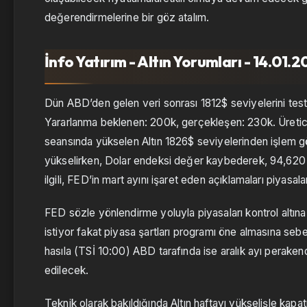
değerendirmelerine bir göz atalım.
İnfo Yatırım - Altın Yorumları - 14.01.
Dün ABD’den gelen veri sonrası 1812$ seviyelerini test 
Yararlanma beklenen: 200k, gerçekleşen: 230k. Üretic
seansında yükselen Altın 1826$ seviyelerinden işlem görü
yükselirken, Dolar endeksi değer kaybederek, 94,620 se
ilgili, FED’in mart ayını işaret eden açıklamaları piyasa
FED sözle yönlendirme yoluyla piyasaları kontrol altına 
istiyor fakat piyasa şartları programı öne almasına sebep 
hasıla (TSİ 10:00) ABD tarafında ise aralık ayı perakend
edilecek.
Teknik olarak bakıldığında Altın haftayı yükselişle kap