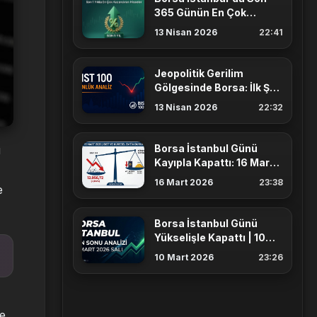
365 Günün En Çok
Kazandıran Hisse
13 Nisan 2026
22:41
Senetleri
Jeopolitik Gerilim
Gölgesinde Borsa: İlk Şok
Atlatıldı, Dipten Dönüş
13 Nisan 2026
22:32
Geldi
Borsa İstanbul Günü
u
Kayıpla Kapattı: 16 Mart
Piyasa Analizi |
16 Mart 2026
23:38
e
AnlikDoviz.co
Borsa İstanbul Günü
Yükselişle Kapattı | 10
Mart Gün Sonu Analizi
10 Mart 2026
23:26
ve