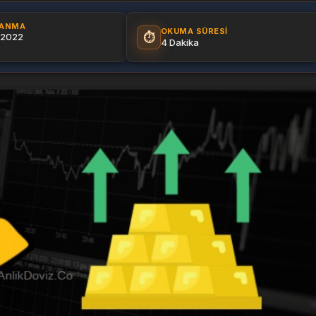
LANMA
OKUMA SÜRESI
⏱️
 2022
4 Dakika