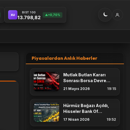
BIST 100
+0,70%
XU
▲
13.798,82
Piyasalardan Anlık Haberler
Mutlak Butlan Kararı
Sonrası Borsa Devre
Kesti
21 Mayıs 2026
19:15
Hürmüz Boğazı Açıldı,
Hisseler Bank Of
America Alımlarıyla Ralli
17 Nisan 2026
19:52
Yaptı