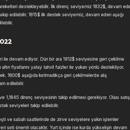
hareketleri destekleyebilir. İlk direnç seviyemiz 1832$, devam ed
akip edilebilir. 1815$ ilk destek seviyemiz, devam eden aşağı
ebilir.
.2022
ri ile devam ediyor. Dün bir ara 1812$ seviyesine geri çekilme
 fiyatlarını yatay tahvil faizler ile yukarı yönlü destekliyor.
k. 1800$ aşağıda kırılmadıkça geri çekilmelerde alış
 edilebilir.
e 1,1845 direnç seviyesinin takip edilmesi gerekiyor. Olası satış
ek seviyeleri takip edilebilir.
ti ve sabah saatlerinde de zirve seviyelere yakın işlemler
ri seti önemli olacaktır. Yurt içinde ise kurda yükselişin devam