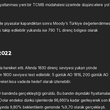
 fiyatlanması yeni bir TCMB müdahalesi üzerinde düşüncelere yol
de piyasalar kapandıktan sonra Moody’s Türkiye değerlendirmes
takip edilebilir yukarıda ise 790 TL direnç bölgesi olarak
.2022
nda hareket etti. Altında 1830 direnç seviyesi yukarı yönde
n 1800 seviyesi test edilebilir. 5 günlük AO 1816, 200 günlük AO
leri kısa vadede hedef olarak izlenebilir.
 bandında gerçekleştiği görüldü. Bu bandın dışındaki fiyatlamala
Dolar endeksi dünkü işlemlerde 96,660’a kadar gerileyerek son i
ayında 9,80% beklentilerin gerisinde %9,70 olarak gerçekleşti.