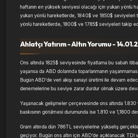
haftanın en yüksek seviyesi olacağı için yukarı yönlü 
yukarı yönlü hareketlerde, 1840$ ve 1850$ seviyeleri t
yönlü hareketlerde, 1800$ ve 1785$ seviyeleri takip edil
Ahlatçı Yatırım - Altın Yorumu - 14.01
Ons altında 1825$ seviyesinde fiyatlama bu sabah itiba
yaşansa da ABD dolarında toparlanmanın yaşanmaması altın
Bugün ABD’de veri akışı sanayi üretimi ile devam edece
denemelerine bu seviye zarar durdur olmak üzere devam
Yaşanacak gelişmeler çerçevesinde ons altında 1.830 v
baskısının görülmesi durumunda ise 1.810 ve 1,1800 dest
Gram altında dün 786TL seviyelerine yükseliş gerçekleş
geçiyor. Bugün ons altın için ABD’de açıklanacak TDI ve