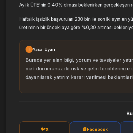
Aylık ÜFE’nin 0,40% olması beklenirken gerçekleşen 
Haftalık işsizlik başvuruları 230 bin ile son iki ayın e
üretiminin bir önceki aya göre %0,30 artması bekleniyo
!
Yasal Uyarı
Burada yer alan bilgi, yorum ve tavsiyeler yatı
mali durumunuz ile risk ve getiri tercihlerinize
dayanılarak yatırım kararı verilmesi beklentile
Bu
🐦
📘
X
Facebook