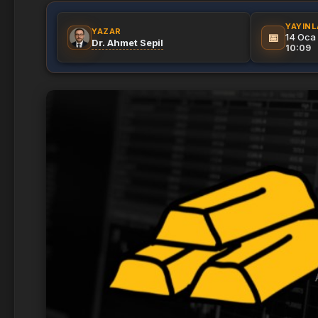
YAYIN
YAZAR
📅
14 Oca
Dr. Ahmet Sepil
10:09