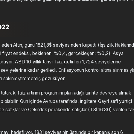
2022
eden Altın, günü 1821,8$ seviyesinden kapattı (İşsizlik Hakların
i fiyat endeksi, beklenen: %0,4, gerçekleşen: %0,2). Asya
yor. ABD 10 yıllık tahvil faiz getirileri 1,724 seviyelerine
viyelerine kadar geriledi. Enflasyonun kontrol altına alınmasıyl
ları sakinleştirememiş gözüküyor.
tutarak, faiz artırım programını planladığı tarihte devreye almak
olabilir. Gün içinde Avrupa tarafında, İngiltere Gayri safi yurtiçi
e satışlar ve Çekirdek perakende satışlar (TSİ 16:30) verileri ta
atmayı hedefliyor. 1831 seviyesinin üstünde bir kapanış son 6