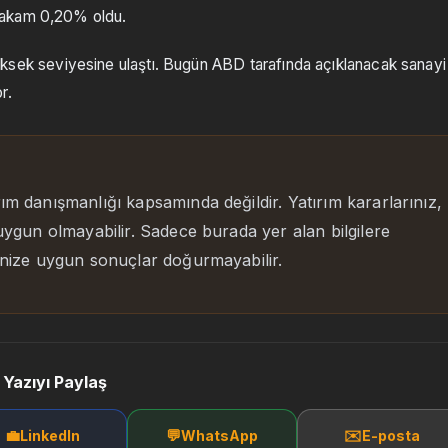
rakam 0,20% oldu.
n yüksek seviyesine ulaştı. Bugün ABD tarafında açıklanacak sanayi
r.
rım danışmanlığı kapsamında değildir. Yatırım kararlarınız,
 uygun olmayabilir. Sadece burada yer alan bilgilere
rinize uygun sonuçlar doğurmayabilir.
 Yazıyı Paylaş
💼
💬
✉️
LinkedIn
WhatsApp
E-posta