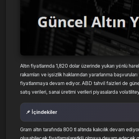
Altın fiyatlarında 1,820 dolar üzerinde yukarı yönlü h
rakamları ve işsizlik haklarından yararlanma başvuruları 
fiyatlanmaya devam ediyor. ABD tahvil faizleri de gü
satış verileri, sanai üretimi verileri piyasalarda volatiliteyi
📌 İçindekiler
Gram altın tarafında 800 tl altında kalıcılık devam ediyor
oluşabilecek fiyatlamalaretkili olmaya devam edecek gib