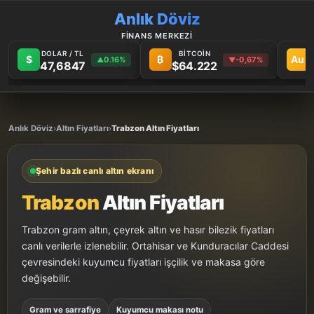
Anlık Döviz
FİNANS MERKEZİ
DOLAR / TL
BİTCOİN
$
₿
Au
0.16%
-0,67%
▲
▼
47,6847
$64.222
Anlık Döviz
›
Altın Fiyatları
›
Trabzon Altın Fiyatları
Şehir bazlı canlı altın ekranı
Trabzon
Altın Fiyatları
Trabzon gram altın, çeyrek altın ve hasır bilezik fiyatları
canlı verilerle izlenebilir. Ortahisar ve Kunduracılar Caddesi
çevresindeki kuyumcu fiyatları işçilik ve makasa göre
değişebilir.
Gram ve sarrafiye
Kuyumcu makası notu