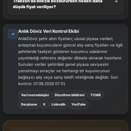
Trabzon’da bilezik bozdururken neden daha
düşük fiyat veriliyor?
Anlık Döviz Veri Kontrol Ekibi
✓
AnlıkDöviz şehir altın fiyatları; ulusal piyasa verileri,
anlaşmalı kuyumcuların güncel alış-satış fiyatları ve ilgili
şehirlerde faaliyet gösteren kuyumcu odalarının
yayımladığı referans değerler dikkate alınarak hazırlanır.
Sunulan veriler şehirdeki genel piyasa seviyesini
yansıtmayı amaçlar ve herhangi bir kuyumcunun
bağlayıcı alış veya satış teklifi niteliğinde değildir. Son
kontrol: 07.08.2026 07:51.
Veri metodolojisi
Düzeltme bildirimi
TCMB
Darphane
X
LinkedIn
YouTube