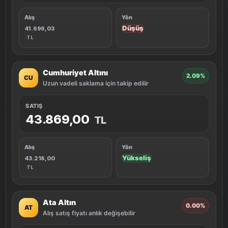
Alış
Yön
Düşüş
41.696,03
TL
Cumhuriyet Altını
2.09%
CU
Uzun vadeli saklama için takip edilir
SATIŞ
43.869,00
TL
Alış
Yön
Yükseliş
43.218,00
TL
Ata Altın
0.00%
AT
Alış satış fiyatı anlık değişebilir