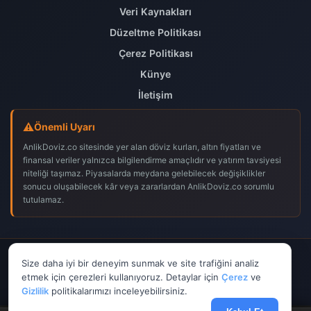
Veri Kaynakları
Düzeltme Politikası
Çerez Politikası
Künye
İletişim
Önemli Uyarı
AnlikDoviz.co sitesinde yer alan döviz kurları, altın fiyatları ve
finansal veriler yalnızca bilgilendirme amaçlıdır ve yatırım tavsiyesi
niteliği taşımaz. Piyasalarda meydana gelebilecek değişiklikler
sonucu oluşabilecek kâr veya zararlardan AnlikDoviz.co sorumlu
tutulamaz.
© 2026
AnlikDoviz.co
– Tüm hakları saklıdır.
Size daha iyi bir deneyim sunmak ve site trafiğini analiz
𝕏
f
▶
etmek için çerezleri kullanıyoruz. Detaylar için
Çerez
ve
Gizlilik
politikalarımızı inceleyebilirsiniz.