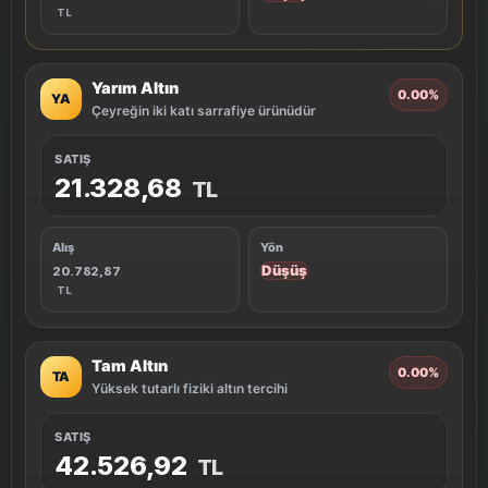
TL
Yarım Altın
0.00%
YA
Çeyreğin iki katı sarrafiye ürünüdür
SATIŞ
21.328,68
TL
Alış
Yön
Düşüş
20.782,87
TL
Tam Altın
0.00%
TA
Yüksek tutarlı fiziki altın tercihi
SATIŞ
42.526,92
TL