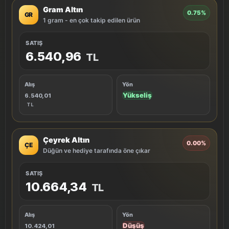
Gram Altın
0.75%
GR
1 gram - en çok takip edilen ürün
SATIŞ
6.540,96
TL
Alış
Yön
Yükseliş
6.540,01
TL
Çeyrek Altın
0.00%
ÇE
Düğün ve hediye tarafında öne çıkar
SATIŞ
10.664,34
TL
Alış
Yön
Düşüş
10.424,01