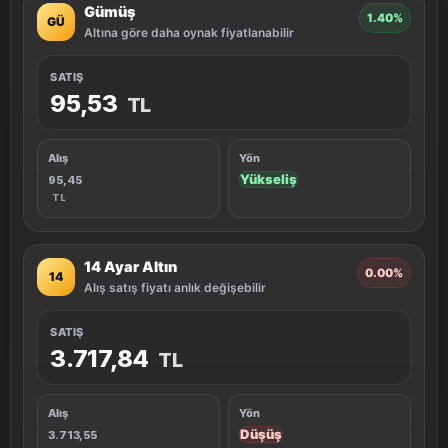
Gümüş
1.40%
GÜ
Altına göre daha oynak fiyatlanabilir
SATIŞ
95,53
TL
Alış
Yön
Yükseliş
95,45
TL
14 Ayar Altın
0.00%
14
Alış satış fiyatı anlık değişebilir
SATIŞ
3.717,84
TL
Alış
Yön
Düşüş
3.713,55