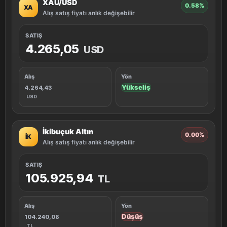
XAU/USD
0.58%
XA
Alış satış fiyatı anlık değişebilir
SATIŞ
4.265,05
USD
Alış
Yön
Yükseliş
4.264,43
USD
İkibuçuk Altın
0.00%
İK
Alış satış fiyatı anlık değişebilir
SATIŞ
105.925,94
TL
Alış
Yön
Düşüş
104.240,08
TL