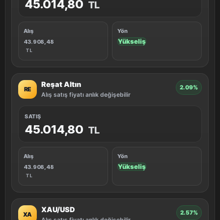
45.014,80
TL
Alış
Yön
Yükseliş
43.908,48
TL
Reşat Altın
2.09%
RE
Alış satış fiyatı anlık değişebilir
SATIŞ
45.014,80
TL
Alış
Yön
Yükseliş
43.908,48
TL
XAU/USD
2.57%
XA
Alış satış fiyatı anlık değişebilir