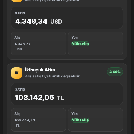
SATIŞ
4.349,34
USD
Alış
Yön
Yükseliş
4.348,77
USD
İkibuçuk Altın
2.09%
İK
Alış satış fiyatı anlık değişebilir
SATIŞ
108.142,06
TL
Alış
Yön
Yükseliş
106.444,80
TL