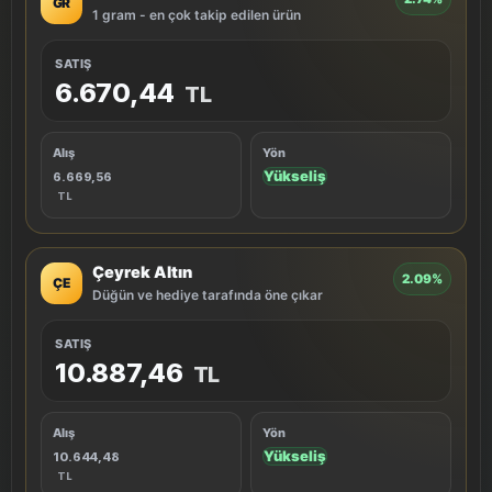
GR
1 gram - en çok takip edilen ürün
SATIŞ
6.670,44
TL
Alış
Yön
Yükseliş
6.669,56
TL
Çeyrek Altın
2.09%
ÇE
Düğün ve hediye tarafında öne çıkar
SATIŞ
10.887,46
TL
Alış
Yön
Yükseliş
10.644,48
TL