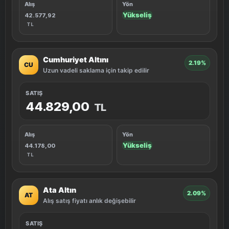
Alış
Yön
Yükseliş
42.577,92
TL
Cumhuriyet Altını
2.19%
CU
Uzun vadeli saklama için takip edilir
SATIŞ
44.829,00
TL
Alış
Yön
Yükseliş
44.178,00
TL
Ata Altın
2.09%
AT
Alış satış fiyatı anlık değişebilir
SATIŞ