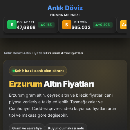
Anlık Döviz
FİNANS MERKEZİ
DOLAR / TL
BİTCOİN
$
₿
Au
0.16%
+0,40%
▲
▲
47,6968
$65.032
Anlık Döviz
›
Altın Fiyatları
›
Erzurum Altın Fiyatları
Şehir bazlı canlı altın ekranı
Erzurum
Altın Fiyatları
Erzurum gram altın, çeyrek altın ve bilezik fiyatları canlı
piyasa verileriyle takip edilebilir. Taşmağazalar ve
Cumhuriyet Caddesi çevresindeki kuyumcu fiyatları ürün
tipi ve makasa göre değişebilir.
Gram ve sarrafiye
Kuyumcu makası notu