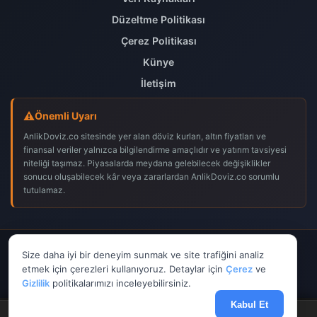
Düzeltme Politikası
Çerez Politikası
Künye
İletişim
Önemli Uyarı
AnlikDoviz.co sitesinde yer alan döviz kurları, altın fiyatları ve
finansal veriler yalnızca bilgilendirme amaçlıdır ve yatırım tavsiyesi
niteliği taşımaz. Piyasalarda meydana gelebilecek değişiklikler
sonucu oluşabilecek kâr veya zararlardan AnlikDoviz.co sorumlu
tutulamaz.
© 2026
AnlikDoviz.co
– Tüm hakları saklıdır.
Size daha iyi bir deneyim sunmak ve site trafiğini analiz
𝕏
f
▶
etmek için çerezleri kullanıyoruz. Detaylar için
Çerez
ve
Gizlilik
politikalarımızı inceleyebilirsiniz.
Kabul Et