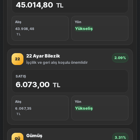
45.014,80
TL
Alış
Yön
Yükseliş
43.908,48
TL
22 Ayar Bilezik
2.09%
22
İşçilik ve geri alış koşulu önemlidir
SATIŞ
6.073,00
TL
Alış
Yön
Yükseliş
6.067,35
TL
Gümüş
3.31%
GÜ