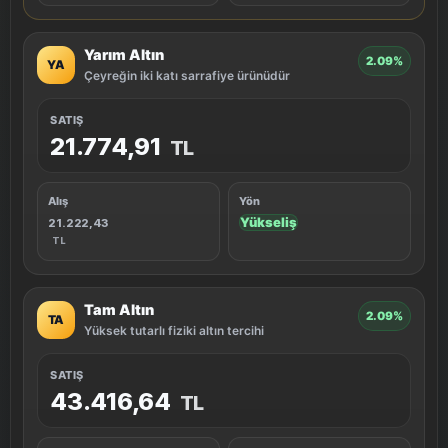
Yarım Altın
2.09%
YA
Çeyreğin iki katı sarrafiye ürünüdür
SATIŞ
21.774,91
TL
Alış
Yön
Yükseliş
21.222,43
TL
Tam Altın
2.09%
TA
Yüksek tutarlı fiziki altın tercihi
SATIŞ
43.416,64
TL