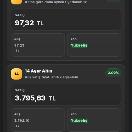
Altına göre daha oynak fiyatlanabilir
SATIŞ
97,32
TL
Alış
Yön
Yükseliş
97,23
TL
14 Ayar Altın
2.09%
14
Alış satış fiyatı anlık değişebilir
SATIŞ
3.795,63
TL
Alış
Yön
Yükseliş
3.792,10
TL