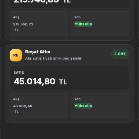
TL
Alış
Yön
Yükseliş
215.550,72
TL
Reşat Altın
2.09%
RE
Alış satış fiyatı anlık değişebilir
SATIŞ
45.014,80
TL
Alış
Yön
Yükseliş
43.908,48
TL