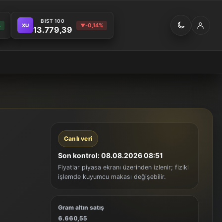
BIST 100
%
-0,14%
XU
▼
13.779,39
Canlı veri
Son kontrol: 08.08.2026 08:51
Fiyatlar piyasa ekranı üzerinden izlenir; fiziki
işlemde kuyumcu makası değişebilir.
Gram altın satış
6.660,55