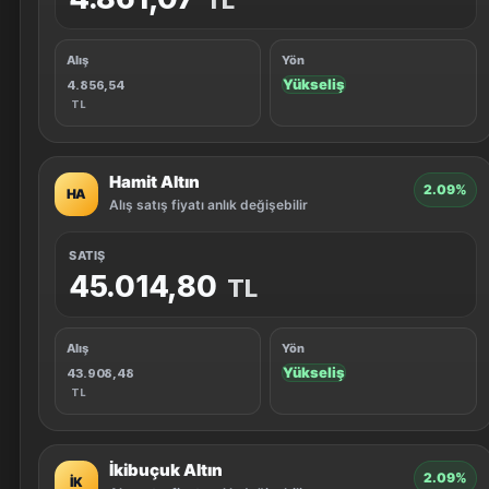
TL
Alış
Yön
Yükseliş
4.856,54
TL
Hamit Altın
2.09%
HA
Alış satış fiyatı anlık değişebilir
SATIŞ
45.014,80
TL
Alış
Yön
Yükseliş
43.908,48
TL
İkibuçuk Altın
2.09%
İK