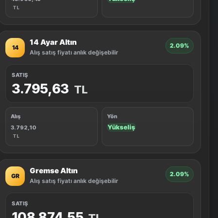
TL
14 Ayar Altın
2.09%
14
Alış satış fiyatı anlık değişebilir
SATIŞ
3.795,63
TL
Alış
Yön
Yükseliş
3.792,10
TL
Gremse Altın
2.09%
GR
Alış satış fiyatı anlık değişebilir
SATIŞ
108.874,55