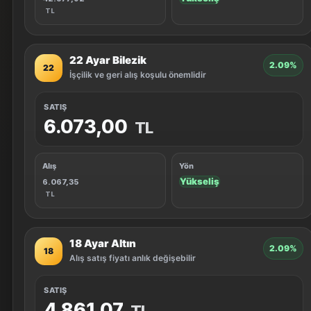
TL
22 Ayar Bilezik
2.09%
22
İşçilik ve geri alış koşulu önemlidir
SATIŞ
6.073,00
TL
Alış
Yön
Yükseliş
6.067,35
TL
18 Ayar Altın
2.09%
18
Alış satış fiyatı anlık değişebilir
SATIŞ
4.861,07