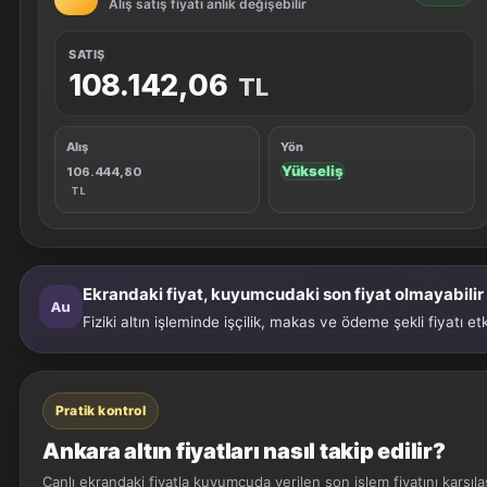
Alış satış fiyatı anlık değişebilir
SATIŞ
108.142,06
TL
Alış
Yön
Yükseliş
106.444,80
TL
Ekrandaki fiyat, kuyumcudaki son fiyat olmayabilir
Au
Fiziki altın işleminde işçilik, makas ve ödeme şekli fiyatı e
Pratik kontrol
Ankara altın fiyatları nasıl takip edilir?
Canlı ekrandaki fiyatla kuyumcuda verilen son işlem fiyatını karşılaş