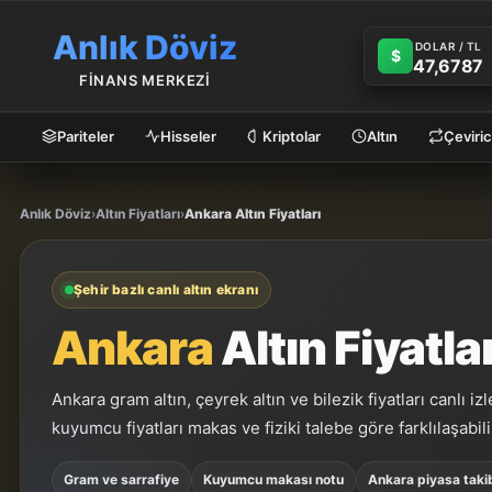
Anlık Döviz
DOLAR / TL
$
47,6787
FİNANS MERKEZİ
Pariteler
Hisseler
Kriptolar
Altın
Çeviric
Anlık Döviz
›
Altın Fiyatları
›
Ankara Altın Fiyatları
Şehir bazlı canlı altın ekranı
Ankara
Altın Fiyatla
Ankara gram altın, çeyrek altın ve bilezik fiyatları canlı i
kuyumcu fiyatları makas ve fiziki talebe göre farklılaşabili
Gram ve sarrafiye
Kuyumcu makası notu
Ankara piyasa taki