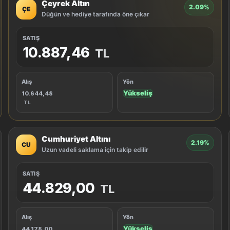
Çeyrek Altın
2.09%
ÇE
Düğün ve hediye tarafında öne çıkar
SATIŞ
10.887,46
TL
Alış
Yön
Yükseliş
10.644,48
TL
Cumhuriyet Altını
2.19%
CU
Uzun vadeli saklama için takip edilir
SATIŞ
44.829,00
TL
Alış
Yön
Yükseliş
44.178,00