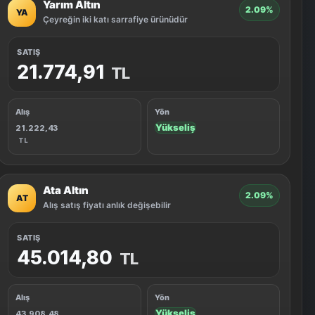
Yarım Altın
2.09%
YA
Çeyreğin iki katı sarrafiye ürünüdür
SATIŞ
21.774,91
TL
Alış
Yön
Yükseliş
21.222,43
TL
Ata Altın
2.09%
AT
Alış satış fiyatı anlık değişebilir
SATIŞ
45.014,80
TL
Alış
Yön
Yükseliş
43.908,48