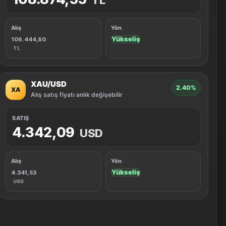
TL
Alış
Yön
Yükseliş
106.444,80
TL
XAU/USD
2.40%
XA
Alış satış fiyatı anlık değişebilir
SATIŞ
4.342,09
USD
Alış
Yön
Yükseliş
4.341,53
USD