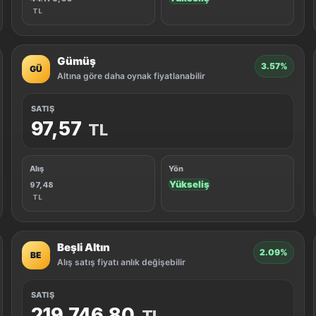
TL
Gümüş
3.57%
GÜ
Altına göre daha oynak fiyatlanabilir
SATIŞ
97,57
TL
Alış
Yön
Yükseliş
97,48
TL
Beşli Altın
2.09%
BE
Alış satış fiyatı anlık değişebilir
SATIŞ
219.746,80