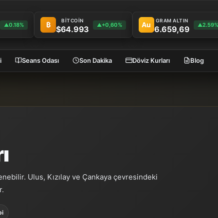
BİTCOİN
GRAM ALTIN
₿
Au
0.18%
+0,60%
2.59
▲
▲
▲
$64.993
6.659,69
i
Seans Odası
Son Dakika
Döviz Kurları
Blog
rı
zlenebilir. Ulus, Kızılay ve Çankaya çevresindeki
r.
bi