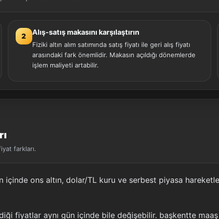
Alış-satış makasını karşılaştırın
2
Fiziki altın alım satımında satış fiyatı ile geri alış fiyatı
arasındaki fark önemlidir. Makasın açıldığı dönemlerde
işlem maliyeti artabilir.
rı
yat farkları.
 içinde ons altın, dolar/TL kuru ve serbest piyasa hareketler
iği fiyatlar aynı gün içinde bile değişebilir. başkentte ma