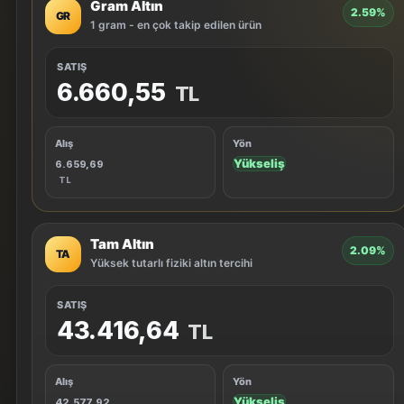
Gram Altın
2.59%
GR
1 gram - en çok takip edilen ürün
SATIŞ
6.660,55
TL
Alış
Yön
Yükseliş
6.659,69
TL
Tam Altın
2.09%
TA
Yüksek tutarlı fiziki altın tercihi
SATIŞ
43.416,64
TL
Alış
Yön
Yükseliş
42.577,92