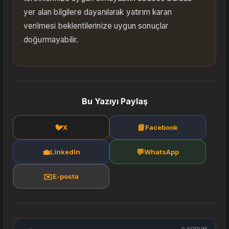
yer alan bilgilere dayanılarak yatırım kararı
verilmesi beklentilerinize uygun sonuçlar
doğurmayabilir.
Bu Yazıyı Paylaş
🐦
📘
X
Facebook
💼
💬
LinkedIn
WhatsApp
✉️
E-posta
0
YORUM