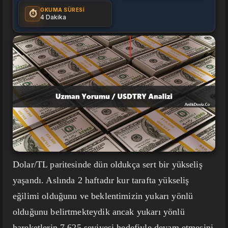
OKUMA SÜRESI
⏱️
4 Dakika
Dolar/TL paritesinde dün oldukça sert bir yükseliş
yaşandı. Aslında 2 haftadır kur tarafta yükseliş
eğilimi olduğunu ve beklentimizin yukarı yönlü
olduğunu belirtmekteydik ancak yukarı yönlü
hareketlerin 7,625 seviyesi hedefiyle devam etmesini