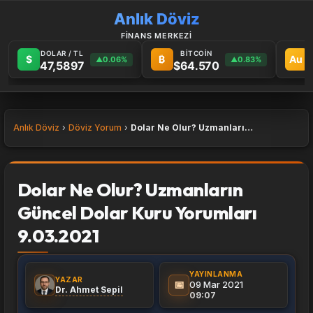
Anlık Döviz
FİNANS MERKEZİ
DOLAR / TL
BİTCOİN
G
$
₿
Au
0.06%
0.83%
▲
▲
47,5897
$64.570
Anlık Döviz
Döviz Yorum
Dolar Ne Olur? Uzmanların Güncel Dolar Kuru Yorumları 9.03.2021
Dolar Ne Olur? Uzmanların
Güncel Dolar Kuru Yorumları
9.03.2021
YAYINLANMA
YAZAR
📅
09 Mar 2021
Dr. Ahmet Sepil
09:07