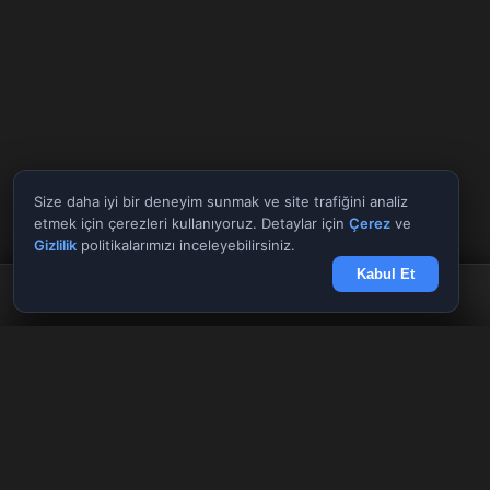
Size daha iyi bir deneyim sunmak ve site trafiğini analiz
etmek için çerezleri kullanıyoruz. Detaylar için
Çerez
ve
Gizlilik
politikalarımızı inceleyebilirsiniz.
Kabul Et
Anasayfa
Döviz
Borsa
Haberler
Menü
Tüm Araçlar
✕
Giriş Yap
Kayıt Ol