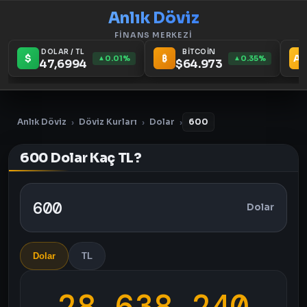
Anlık Döviz
FİNANS MERKEZİ
DOLAR / TL
BİTCOİN
$
₿
Au
0.01%
0.35%
▲
▲
47,6994
$64.973
Anlık Döviz
Döviz Kurları
Dolar
600
›
›
›
600 Dolar Kaç TL?
Dolar
Dolar
TL
28.638,240