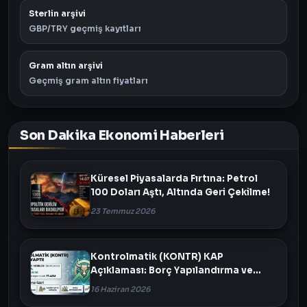
Sterlin arşivi
GBP/TRY geçmiş kayıtları
Gram altın arşivi
Geçmiş gram altın fiyatları
Son Dakika Ekonomi Haberleri
Küresel Piyasalarda Fırtına: Petrol
100 Doları Aştı, Altında Geri Çekilme!
23 Temmuz 2026
Kontrolmatik (KONTR) KAP
Açıklaması: Borç Yapılandırma ve
Varlık Satışı Masada
16 Haziran 2026