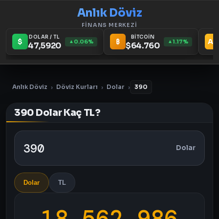
Anlık Döviz
FİNANS MERKEZİ
DOLAR / TL
BİTCOİN
$
₿
Au
0.06%
1.17%
▲
▲
47,5920
$64.760
Anlık Döviz
Döviz Kurları
Dolar
390
›
›
›
390 Dolar Kaç TL?
Dolar
Dolar
TL
18.562,986