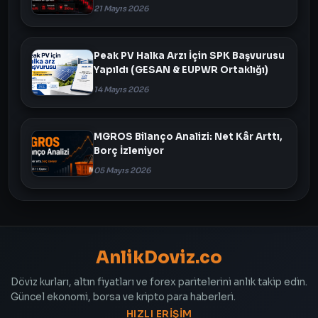
21 Mayıs 2026
Peak PV Halka Arzı İçin SPK Başvurusu
Yapıldı (GESAN & EUPWR Ortaklığı)
14 Mayıs 2026
MGROS Bilanço Analizi: Net Kâr Arttı,
Borç İzleniyor
05 Mayıs 2026
AnlikDoviz.co
Döviz kurları, altın fiyatları ve forex paritelerini anlık takip edin.
Güncel ekonomi, borsa ve kripto para haberleri.
HIZLI ERIŞIM