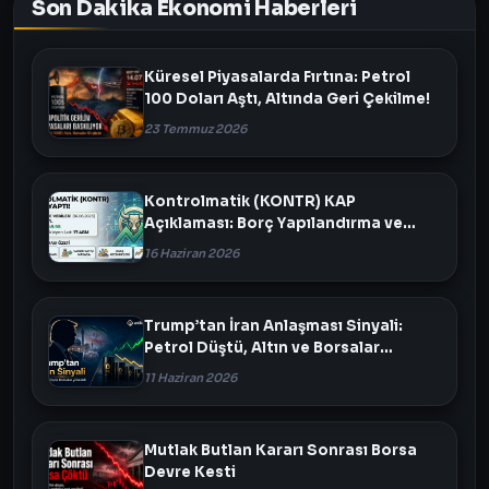
Son Dakika Ekonomi Haberleri
Küresel Piyasalarda Fırtına: Petrol
100 Doları Aştı, Altında Geri Çekilme!
23 Temmuz 2026
Kontrolmatik (KONTR) KAP
Açıklaması: Borç Yapılandırma ve
Varlık Satışı Masada
16 Haziran 2026
Trump’tan İran Anlaşması Sinyali:
Petrol Düştü, Altın ve Borsalar
Yükseldi
11 Haziran 2026
Mutlak Butlan Kararı Sonrası Borsa
Devre Kesti