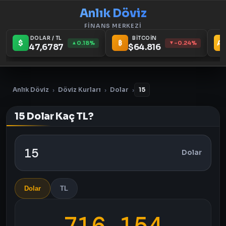
Anlık Döviz
FİNANS MERKEZİ
DOLAR / TL
BİTCOİN
$
₿
A
0.18%
-0.24%
▲
▼
47,6787
$64.816
Anlık Döviz
Döviz Kurları
Dolar
15
›
›
›
15 Dolar Kaç TL?
Dolar
Dolar
TL
716,154