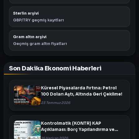
Sterlin arşivi
GBP/TRY geçmiş kayıtları
Gram altın arşivi
Geçmiş gram altın fiyatları
Son Dakika Ekonomi Haberleri
Küresel Piyasalarda Fırtına: Petrol
100 Doları Aştı, Altında Geri Çekilme!
23 Temmuz 2026
Kontrolmatik (KONTR) KAP
Açıklaması: Borç Yapılandırma ve
Varlık Satışı Masada
16 Haziran 2026