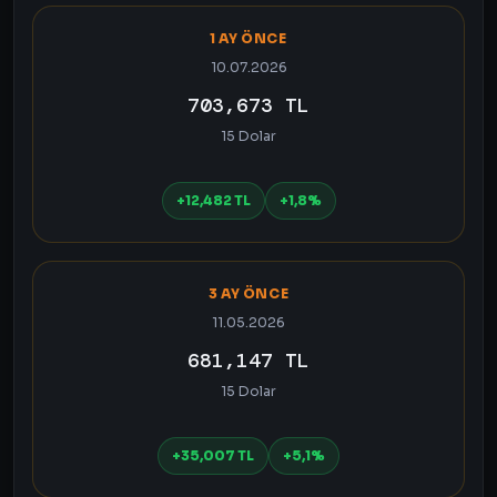
1 AY ÖNCE
10.07.2026
703,673 TL
15 Dolar
+12,482 TL
+1,8%
3 AY ÖNCE
11.05.2026
681,147 TL
15 Dolar
+35,007 TL
+5,1%