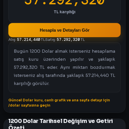
TL karşılığı
Hesapla ve Detayları Gör
Alış:
57.214,440
TL
Satış:
57.292,320
TL
Bugün 1200 Dolar almak isterseniz hesaplama
satış kuru üzerinden yapılır ve yaklaşık
57.292,320 TL eder. Aynı miktarı bozdurmak
isterseniz alış tarafında yaklaşık 57.214,440 TL
karşılığı görülür.
Güncel Dolar kuru, canlı grafik ve ana sayfa detayı için
/dolar sayfasına geçin
1200 Dolar Tarihsel Değişim ve Getiri
Özeti