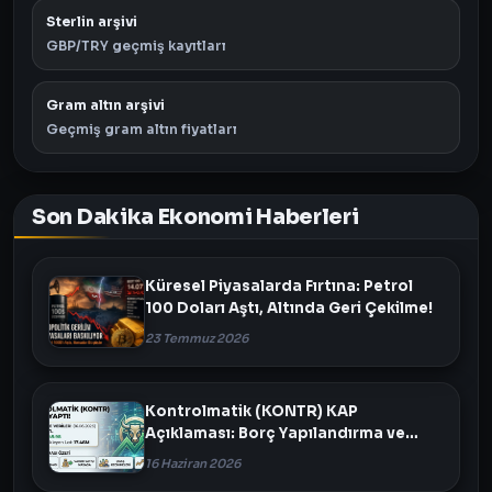
Sterlin arşivi
GBP/TRY geçmiş kayıtları
Gram altın arşivi
Geçmiş gram altın fiyatları
Son Dakika Ekonomi Haberleri
Küresel Piyasalarda Fırtına: Petrol
100 Doları Aştı, Altında Geri Çekilme!
23 Temmuz 2026
Kontrolmatik (KONTR) KAP
Açıklaması: Borç Yapılandırma ve
Varlık Satışı Masada
16 Haziran 2026