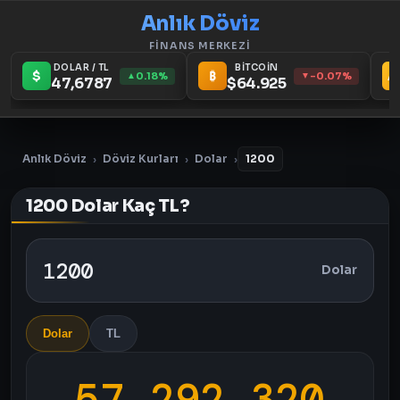
Anlık Döviz
FİNANS MERKEZİ
DOLAR / TL
BİTCOİN
$
₿
A
0.18%
-0.07%
▲
▼
47,6787
$64.925
Anlık Döviz
Döviz Kurları
Dolar
1200
›
›
›
1200 Dolar Kaç TL?
Dolar
Dolar
TL
57.292,320