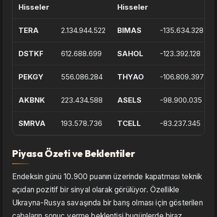
Hisseler
Hisseler
TERA
2.134.944.522
BIMAS
-135.634.328
DSTKF
612.688.699
SAHOL
-123.392.128
PEKGY
556.086.284
THYAO
-106.809.397
AKBNK
223.434.588
ASELS
-98.900.035
SMRVA
193.578.736
TCELL
-83.237.345
Piyasa Özeti ve Beklentiler
Endeksin günü 10.900 puanın üzerinde kapatması teknik
açıdan pozitif bir sinyal olarak görülüyor. Özellikle
Ukrayna-Rusya savaşında bir barış olması için gösterilen
çabaların sonuç verme beklentisi bugünlerde biraz