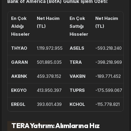
Bank of America (BofA) Günlük İşlem Özeti:
En Çok
Net Hacim
En Çok
Net Hacim
Aldığı
(TL)
Sattığı
(TL)
Hisseler
Hisseler
THYAO
1.119.972.955
ASELS
-593.218.240
GARAN
501.885.035
TERA
-398.218.969
AKBNK
459.378.152
VAKBN
-189.771.452
EKGYO
413.950.397
TUPRS
-175.599.067
EREGL
393.601.439
KCHOL
-115.778.821
TERA Yatırım: Alımlarına Hız