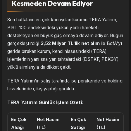
Kesmeden Devam Ediyor
Son haftaların en çok konuşulan kurumu TERA Yatırım,
BIST 100 endeksindeki yukarı yönlü hareketi
destekleyen en büyük güç olmaya devam ediyor. Bugün
gerçekleştirdiği
3,52 Milyar TL'lik net alım
ile BofA'yı
geride bırakan kurum, kendi hissesindeki (TERA)
işlemlerinin yanı sıra yan tahtalardaki (DSTKF, PEKGY)
yüklü alımlarıyla da dikkat çekti.
TERA Yatırım'ın satış tarafında ise perakende ve holding
hisselerinde çıkış yaptığı görüldü.
TERA Yatırım Günlük İşlem Özeti:
En Çok
Net Hacim
En Çok
Net Hacim
Aldığı
(TL)
Sattığı
(TL)