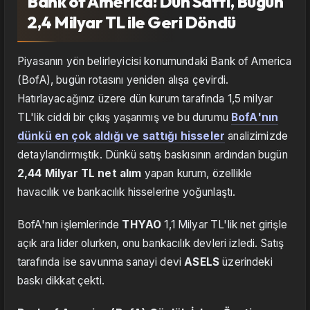
Bank of America: Dün Sattı, Bugün
2,4 Milyar TL ile Geri Döndü
Piyasanın yön belirleyicisi konumundaki Bank of America
(BofA), bugün rotasını yeniden alışa çevirdi.
Hatırlayacağınız üzere dün kurum tarafında 1,5 milyar
TL'lik ciddi bir çıkış yaşanmış ve bu durumu
BofA'nın
dünkü en çok aldığı ve sattığı hisseler
analizimizde
detaylandırmıştık. Dünkü satış baskısının ardından bugün
2,44 Milyar TL net alım
yapan kurum, özellikle
havacılık ve bankacılık hisselerine yoğunlaştı.
BofA'nın işlemlerinde
THYAO
1,1 Milyar TL'lik net girişle
açık ara lider olurken, onu bankacılık devleri izledi. Satış
tarafında ise savunma sanayi devi
ASELS
üzerindeki
baskı dikkat çekti.