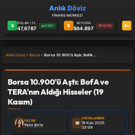
Anlık Döviz
FİNANS MERKEZİ
DOLAR / TL
BİTCOİN
G
$
₿
Au
0.18%
-0.11%
▲
▼
47,6787
$64.897
6
Anlık Döviz
Borsa
Borsa 10.900'ü Aştı: BofA ve TERA'nın Aldığı Hisseler (19 Kasım)
Borsa 10.900'ü Aştı: BofA ve
TERA'nın Aldığı Hisseler (19
Kasım)
YAYINLANMA
YAZAR
📅
19 Kas 2025
Yeliz Şirin
23:08