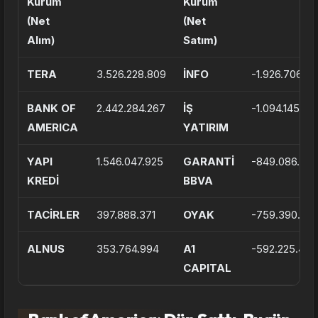
Kurum
Kurum
(Net
(Net
Alım)
Satım)
TERA
3.526.228.809
İNFO
-1.926.706.0
BANK OF
2.442.284.267
İŞ
-1.094.145.99
AMERICA
YATIRIM
YAPI
1.546.047.925
GARANTİ
-849.086.827
KREDİ
BBVA
TACİRLER
397.888.371
OYAK
-759.390.091
ALNUS
353.764.994
A1
-592.225.456
CAPITAL