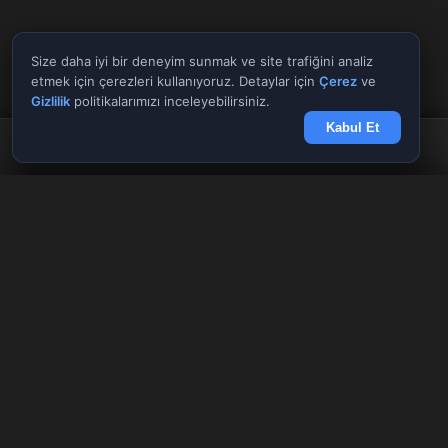
Size daha iyi bir deneyim sunmak ve site trafiğini analiz
etmek için çerezleri kullanıyoruz. Detaylar için
Çerez
ve
Gizlilik
politikalarımızı inceleyebilirsiniz.
Kabul Et
Anasayfa
Döviz
Borsa
Haberler
Menü
Tüm Araçlar
✕
Giriş Yap
Kayıt Ol
AnlikDoviz.co
Döviz kurları, altın fiyatları ve forex paritelerini anlık takip edin.
Pariteler
Hisseler
Kriptolar
Güncel ekonomi, borsa ve kripto para haberleri.
HIZLI ERIŞIM